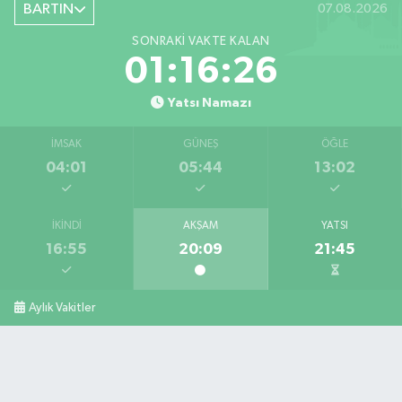
BARTIN
07.08.2026
0 (378) 227 85 45
Yol Tarifi Al
SONRAKI VAKTE KALAN
01:16:25
Yatsı Namazı
İMSAK
GÜNEŞ
ÖĞLE
04:01
05:44
13:02
İKINDI
AKŞAM
YATSI
16:55
20:09
21:45
Aylık Vakitler