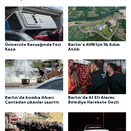
Üniversite Kavşağında Feci
Bartın'a AVM İçin İlk Adım
Kaza
Atıldı
Bartın’da bomba ihbarı:
Bartın’da At Eti Alarmı:
Çantadan çıkanlar şaşırttı
Belediye Harekete Geçti