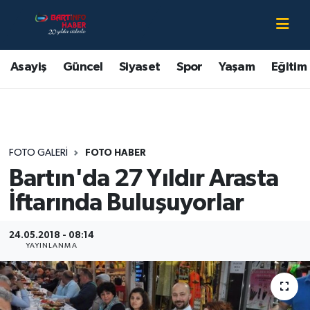
Asayiş
Bartın Nöbetçi Eczaneler
Asayiş
Güncel
Siyaset
Spor
Yaşam
Eğitim
Bartın Hakkında
Bartın Hava Durumu
Çevre
Bartin Namaz Vakitleri
FOTO GALERI
FOTO HABER
Eğitim
Bartın Trafik Yoğunluk Haritası
Bartın'da 27 Yıldır Arasta
Ekonomi
Süper Lig Puan Durumu ve Fikstür
İftarında Buluşuyorlar
Güncel
Tüm Manşetler
24.05.2018 - 08:14
YAYINLANMA
Kültür-Sanat
Son Dakika Haberleri
Magazin
Haber Arşivi