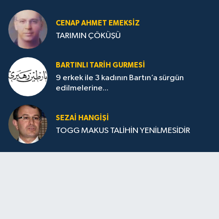
CENAP AHMET EMEKSİZ
TARIMIN ÇÖKÜŞÜ
BARTINLI TARIH GURMESI
9 erkek ile 3 kadının Bartın’a sürgün
edilmelerine...
SEZAI HANGİŞİ
TOGG MAKUS TALİHİN YENİLMESİDİR