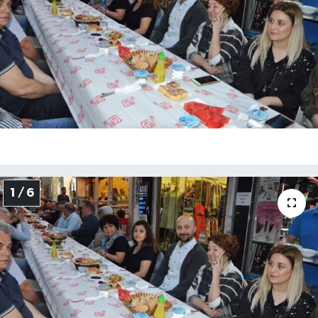
Medya
Sağlık
Sinema
Sivil Toplum
Siyaset
1 / 6
Spor
Tarım
Turizm
Yaşam