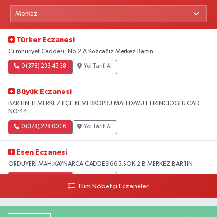
Türker Eczanesi
Cumhuriyet Caddesi, No:2 A Kozcağız Merkez Bartın
0 (378) 233 45 38
Yol Tarifi Al
Büyük Eczanesi
BARTIN ILI MERKEZ ILÇE KEMERKÖPRÜ MAH.DAVUT FIRINCIOGLU CAD.
NO:44
0 (378) 228 00 36
Yol Tarifi Al
Esen Eczanesi
ORDUYERİ MAH.KAYNARCA CADDESİ665.SOK.2 B MERKEZ BARTIN
0 (378) 502 33 32
Yol Tarifi Al
Tüm Nöbetçi Eczaneler
Çolpak Eczanesi
Şiremirçavuş Mahallesi, Kırıkçı Zeliha Ana Sokak No:20 8 Merkez Bartın