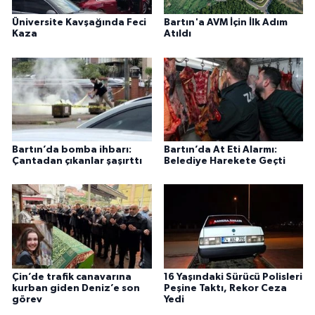
Üniversite Kavşağında Feci
Bartın'a AVM İçin İlk Adım
Kaza
Atıldı
Bartın’da bomba ihbarı:
Bartın’da At Eti Alarmı:
Çantadan çıkanlar şaşırttı
Belediye Harekete Geçti
Çin’de trafik canavarına
16 Yaşındaki Sürücü Polisleri
kurban giden Deniz’e son
Peşine Taktı, Rekor Ceza
görev
Yedi