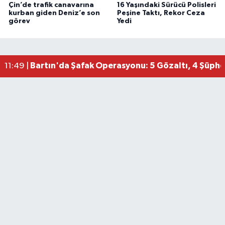
Çin’de trafik canavarına
16 Yaşındaki Sürücü Polisleri
kurban giden Deniz’e son
Peşine Taktı, Rekor Ceza
görev
Yedi
Bartın'da Şafak Operasyonu: 5 Gözaltı, 4 Şüphel
11:49 |