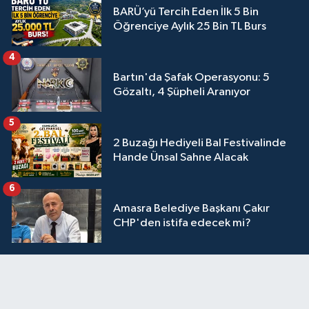
BARÜ’yü Tercih Eden İlk 5 Bin
Öğrenciye Aylık 25 Bin TL Burs
4
Bartın'da Şafak Operasyonu: 5
Gözaltı, 4 Şüpheli Aranıyor
5
2 Buzağı Hediyeli Bal Festivalinde
Hande Ünsal Sahne Alacak
6
Amasra Belediye Başkanı Çakır
CHP'den istifa edecek mi?