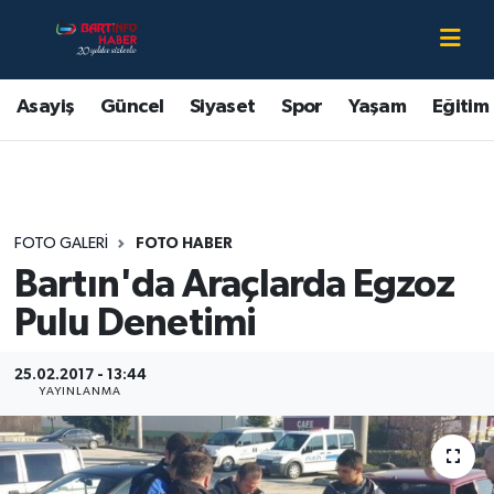
Asayiş
Bartın Nöbetçi Eczaneler
Asayiş
Güncel
Siyaset
Spor
Yaşam
Eğitim
Bartın Hakkında
Bartın Hava Durumu
Çevre
Bartin Namaz Vakitleri
FOTO GALERI
FOTO HABER
Eğitim
Bartın Trafik Yoğunluk Haritası
Bartın'da Araçlarda Egzoz
Ekonomi
Süper Lig Puan Durumu ve Fikstür
Pulu Denetimi
Güncel
Tüm Manşetler
25.02.2017 - 13:44
YAYINLANMA
Kültür-Sanat
Son Dakika Haberleri
Magazin
Haber Arşivi