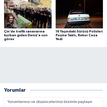
Çin’de trafik canavarına
16 Yaşındaki Sürücü Polisleri
kurban giden Deniz’e son
Peşine Taktı, Rekor Ceza
görev
Yedi
Yorumlar