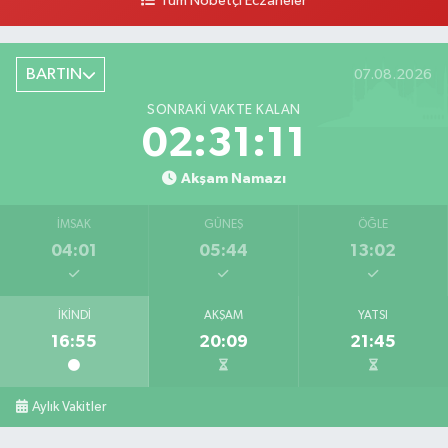
Tüm Nöbetçi Eczaneler
BARTIN
07.08.2026
SONRAKI VAKTE KALAN
02:31:09
Akşam Namazı
İMSAK
GÜNEŞ
ÖĞLE
04:01
05:44
13:02
İKINDI
AKŞAM
YATSI
16:55
20:09
21:45
Aylık Vakitler