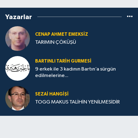
Yazarlar
CENAP AHMET EMEKSİZ
TARIMIN ÇÖKÜŞÜ
BARTINLI TARIH GURMESI
9 erkek ile 3 kadının Bartın’a sürgün
edilmelerine...
SEZAI HANGİŞİ
TOGG MAKUS TALİHİN YENİLMESİDİR