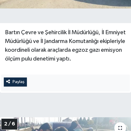
Yerel Yönetimler
DÜNYA
Bartın Çevre ve Şehircilik İl Müdürlüğü, İl Emniyet
Müdürlüğü ve İl Jandarma Komutanlığı ekipleriyle
YEREL
koordineli olarak araçlarda egzoz gazı emisyon
ölçüm pulu denetimi yaptı.
Paylaş
2 / 6