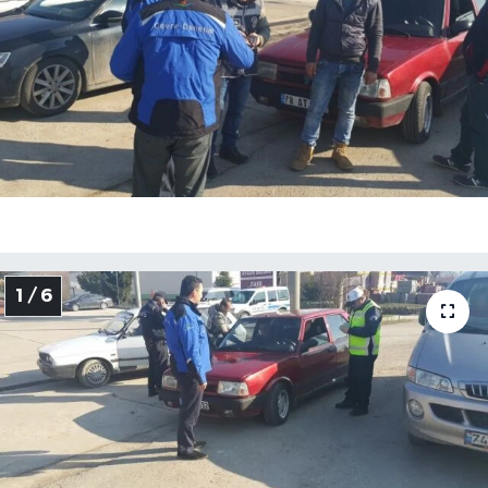
Medya
Sağlık
Sinema
Sivil Toplum
Siyaset
1 / 6
Spor
Tarım
Turizm
Yaşam