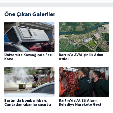
Öne Çıkan Galeriler
Üniversite Kavşağında Feci
Bartın'a AVM İçin İlk Adım
Kaza
Atıldı
Bartın’da bomba ihbarı:
Bartın’da At Eti Alarmı:
Çantadan çıkanlar şaşırttı
Belediye Harekete Geçti