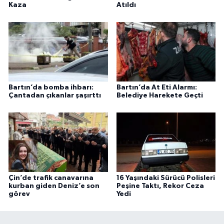
Kaza
Atıldı
Bartın’da bomba ihbarı:
Bartın’da At Eti Alarmı:
Çantadan çıkanlar şaşırttı
Belediye Harekete Geçti
Çin’de trafik canavarına
16 Yaşındaki Sürücü Polisleri
kurban giden Deniz’e son
Peşine Taktı, Rekor Ceza
görev
Yedi