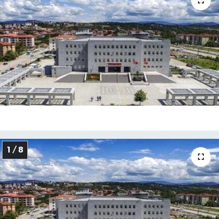
Medya
Sağlık
Sinema
Sivil Toplum
Siyaset
Spor
1 / 8
Tarım
Turizm
Yaşam