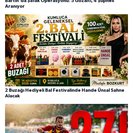
Bartın'da Şafak Operasyonu: 5 Gözaltı, 4 Şüpheli
Aranıyor
2 Buzağı Hediyeli Bal Festivalinde Hande Ünsal Sahne
Alacak