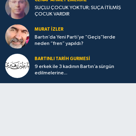
SUÇLU ÇOCUK YOKTUR; SUÇA İTİLMİŞ
ÇOCUK VARDIR
MURAT İZLER
Bartın’da Yeni Parti’ye “Geçiş”lerde
neden “fren” yapıldı?
BARTINLI TARIH GURMESI
9 erkek ile 3 kadının Bartın’a sürgün
edilmelerine...