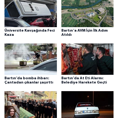
Üniversite Kavşağında Feci
Bartın'a AVM İçin İlk Adım
Kaza
Atıldı
Bartın’da bomba ihbarı:
Bartın’da At Eti Alarmı:
Çantadan çıkanlar şaşırttı
Belediye Harekete Geçti