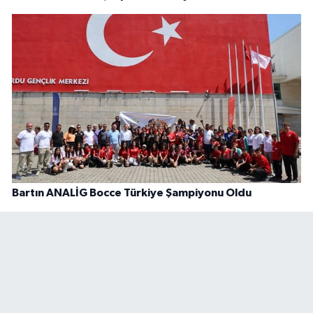
Bartın ANALİG Bocce Türkiye Şampiyonu Oldu