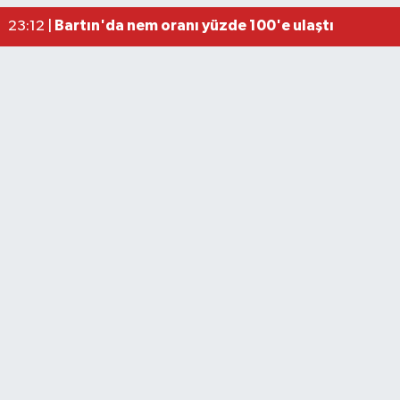
Elektrik arızasını onanırken akıma kapılan işçi öl
15:21 |
Bartın'da nem oranı yüzde 100'e ulaştı
23:12 |
Fındık üreticisinin beklediği haber: TMO fiyatı aç
22:22 |