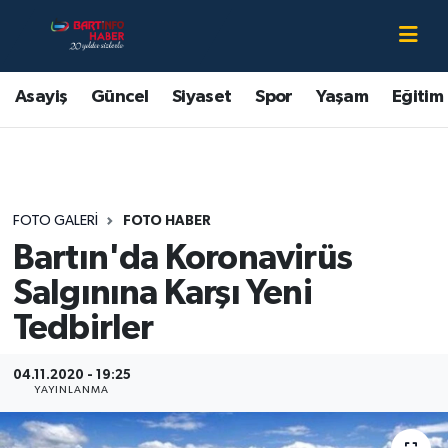
Asayiş
Bartın Nöbetçi Eczaneler
Asayiş
Güncel
Siyaset
Spor
Yaşam
Eğitim
Bartın Hakkında
Bartın Hava Durumu
Çevre
Bartin Namaz Vakitleri
FOTO GALERI
FOTO HABER
Eğitim
Bartın Trafik Yoğunluk Haritası
Bartın'da Koronavirüs
Ekonomi
Süper Lig Puan Durumu ve Fikstür
Salgınına Karşı Yeni
Tedbirler
Güncel
Tüm Manşetler
04.11.2020 - 19:25
Kültür-Sanat
Son Dakika Haberleri
YAYINLANMA
Magazin
Haber Arşivi