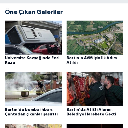
Öne Çıkan Galeriler
Üniversite Kavşağında Feci
Bartın'a AVM İçin İlk Adım
Kaza
Atıldı
Bartın’da bomba ihbarı:
Bartın’da At Eti Alarmı:
Çantadan çıkanlar şaşırttı
Belediye Harekete Geçti