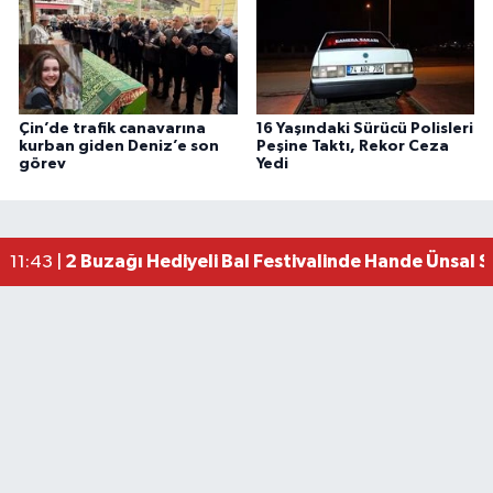
Çin’de trafik canavarına
16 Yaşındaki Sürücü Polisleri
kurban giden Deniz’e son
Peşine Taktı, Rekor Ceza
görev
Yedi
2 Buzağı Hediyeli Bal Festivalinde Hande Ünsal 
11:43 |