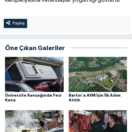
kampanyasına vatandaşlar yoğun ilgi gösterdi
Paylaş
Öne Çıkan Galeriler
Üniversite Kavşağında Feci
Bartın'a AVM İçin İlk Adım
Kaza
Atıldı