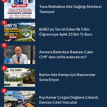
Tuna Mahallesi Aile Sağlığı Merkezi
Taşınıyor
3
BARÜ’yü Tercih Eden İlk 5 Bin
Öğrenciye Aylık 25 Bin TL Burs
4
Amasra Belediye Başkanı Çakır
CHP'den istifa edecek mi?
5
Bartın Aile Kampı İçin Başvurular
Sona Eriyor
6
Kıyı Kenar Çizgisi Dağlara Çıkardı,
Denize Çileli Yolculuk