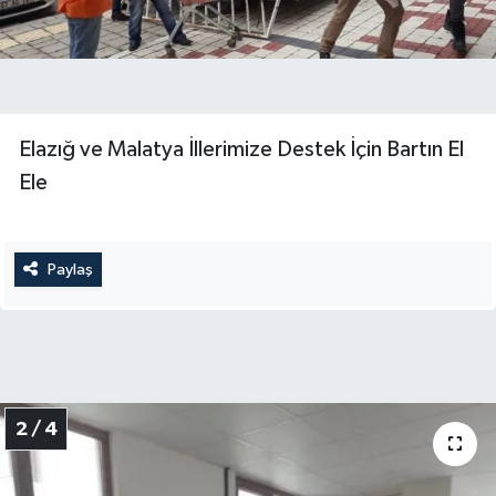
Yerel Yönetimler
DÜNYA
Elazığ ve Malatya İllerimize Destek İçin Bartın El
YEREL
Ele
Paylaş
2 / 4