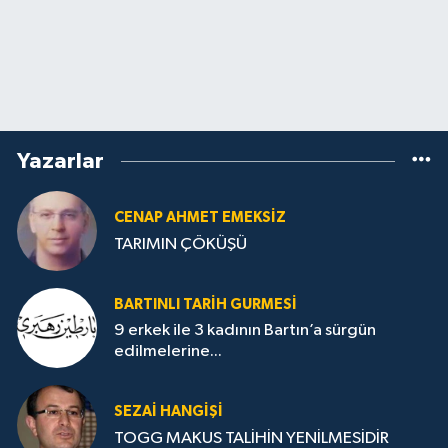
Yazarlar
CENAP AHMET EMEKSİZ
TARIMIN ÇÖKÜŞÜ
BARTINLI TARIH GURMESI
9 erkek ile 3 kadının Bartın’a sürgün
edilmelerine...
SEZAI HANGİŞİ
TOGG MAKUS TALİHİN YENİLMESİDİR