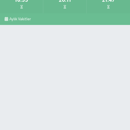
16:55
20:11
21:47
Aylık Vakitler