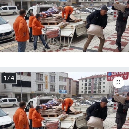
Medya
Sağlık
Sinema
Sivil Toplum
Siyaset
1 / 4
Spor
Tarım
Turizm
Yaşam