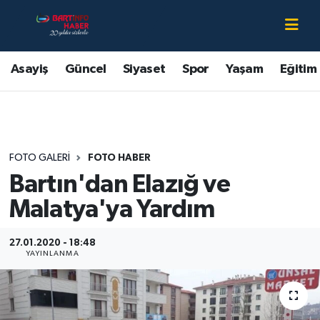
Asayiş
Bartın Nöbetçi Eczaneler
Asayiş
Güncel
Siyaset
Spor
Yaşam
Eğitim
Bartın Hakkında
Bartın Hava Durumu
Çevre
Bartin Namaz Vakitleri
FOTO GALERI
FOTO HABER
Eğitim
Bartın Trafik Yoğunluk Haritası
Bartın'dan Elazığ ve
Ekonomi
Süper Lig Puan Durumu ve Fikstür
Malatya'ya Yardım
Güncel
Tüm Manşetler
27.01.2020 - 18:48
YAYINLANMA
Kültür-Sanat
Son Dakika Haberleri
Magazin
Haber Arşivi