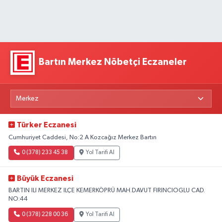
Bartın Merkez Nöbetçi Eczaneler
Türker Eczanesi
Cumhuriyet Caddesi, No:2 A Kozcağız Merkez Bartın
0 (378) 233 45 38
Yol Tarifi Al
Büyük Eczanesi
BARTIN ILI MERKEZ ILÇE KEMERKÖPRÜ MAH.DAVUT FIRINCIOGLU CAD.
NO:44
0 (378) 228 00 36
Yol Tarifi Al