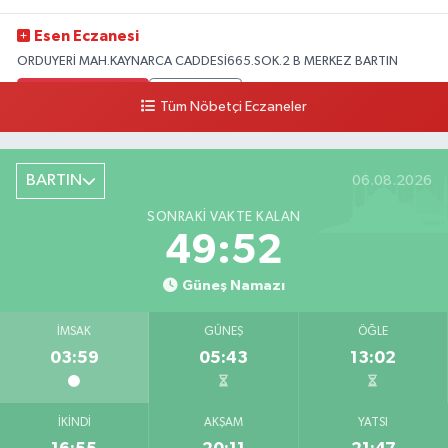
Esen Eczanesi
ORDUYERİ MAH.KAYNARCA CADDESİ665.SOK.2 B MERKEZ BARTIN
0 (378) 502 33 32
Yol Tarifi Al
Tüm Nöbetçi Eczaneler
Çolpak Eczanesi
Şiremirçavuş Mahallesi, Kırıkçı Zeliha Ana Sokak No:20 8 Merkez Bartın
BARTIN
06.08.2026
0 (378) 227 85 45
Yol Tarifi Al
SONRAKI VAKTE KALAN
49:50
Güneş Namazı
İMSAK
GÜNEŞ
ÖĞLE
03:59
05:43
13:02
İKINDI
AKŞAM
YATSI