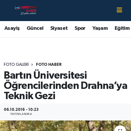
Asayiş
Bartın Nöbetçi Eczaneler
Asayiş
Güncel
Siyaset
Spor
Yaşam
Eğitim
Bartın Hakkında
Bartın Hava Durumu
Çevre
Bartin Namaz Vakitleri
FOTO GALERI
FOTO HABER
Eğitim
Bartın Trafik Yoğunluk Haritası
Bartın Üniversitesi
Ekonomi
Süper Lig Puan Durumu ve Fikstür
Öğrencilerinden Drahna’ya
Teknik Gezi
Güncel
Tüm Manşetler
06.10.2016 - 10:23
Kültür-Sanat
Son Dakika Haberleri
YAYINLANMA
Magazin
Haber Arşivi