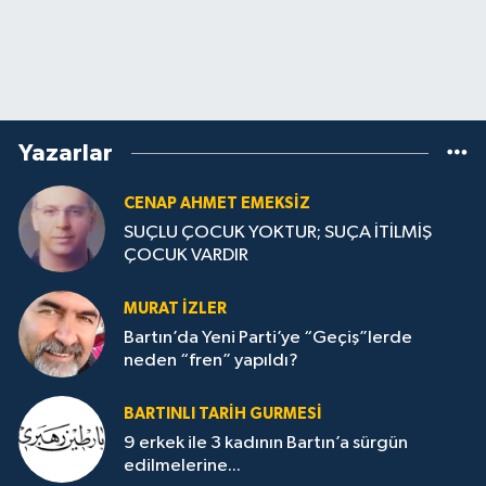
Yazarlar
CENAP AHMET EMEKSİZ
SUÇLU ÇOCUK YOKTUR; SUÇA İTİLMİŞ
ÇOCUK VARDIR
MURAT İZLER
Bartın’da Yeni Parti’ye “Geçiş”lerde
neden “fren” yapıldı?
BARTINLI TARIH GURMESI
9 erkek ile 3 kadının Bartın’a sürgün
edilmelerine...