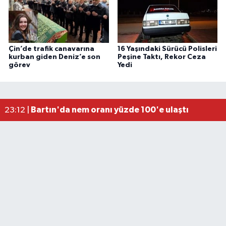
Çin’de trafik canavarına
16 Yaşındaki Sürücü Polisleri
kurban giden Deniz’e son
Peşine Taktı, Rekor Ceza
görev
Yedi
Fındık üreticisinin beklediği haber: TMO fiyatı aç
22:22 |
Elektrik arızasını onanırken akıma kapılan işçi öl
15:21 |
Bartın'da nem oranı yüzde 100'e ulaştı
23:12 |