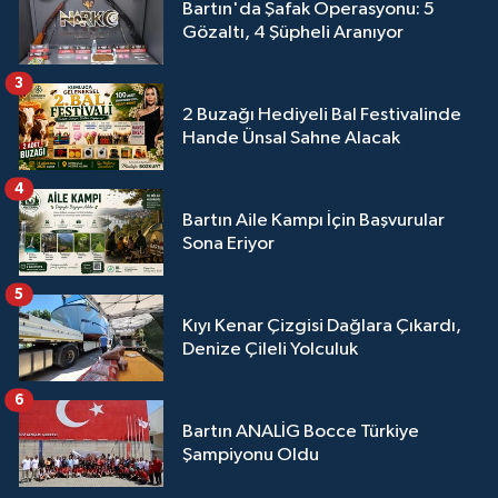
Bartın'da Şafak Operasyonu: 5
Gözaltı, 4 Şüpheli Aranıyor
3
2 Buzağı Hediyeli Bal Festivalinde
Hande Ünsal Sahne Alacak
4
Bartın Aile Kampı İçin Başvurular
Sona Eriyor
5
Kıyı Kenar Çizgisi Dağlara Çıkardı,
Denize Çileli Yolculuk
6
Bartın ANALİG Bocce Türkiye
Şampiyonu Oldu