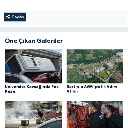
Paylaş
Öne Çıkan Galeriler
Üniversite Kavşağında Feci
Bartın'a AVM İçin İlk Adım
Kaza
Atıldı