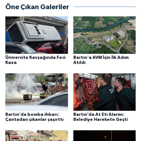
Öne Çıkan Galeriler
Üniversite Kavşağında Feci
Bartın'a AVM İçin İlk Adım
Kaza
Atıldı
Bartın’da bomba ihbarı:
Bartın’da At Eti Alarmı:
Çantadan çıkanlar şaşırttı
Belediye Harekete Geçti