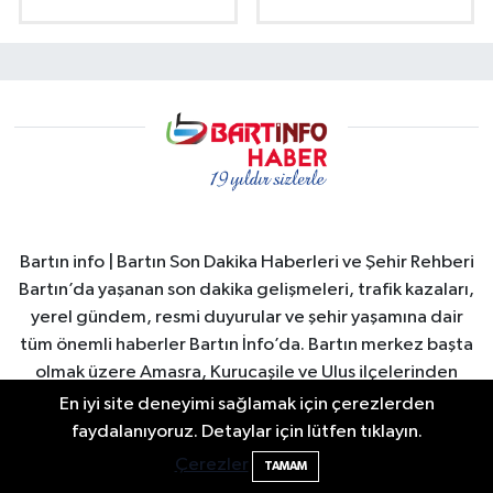
Bartın info | Bartın Son Dakika Haberleri ve Şehir Rehberi
Bartın’da yaşanan son dakika gelişmeleri, trafik kazaları,
yerel gündem, resmi duyurular ve şehir yaşamına dair
tüm önemli haberler Bartın İnfo’da. Bartın merkez başta
olmak üzere Amasra, Kurucaşile ve Ulus ilçelerinden
güncel haberler hızlı ve güvenilir şekilde okuyuculara
En iyi site deneyimi sağlamak için çerezlerden
ulaştırılır. Bartın Valiliği ve Bartın Belediyesi duyuruları,
faydalanıyoruz. Detaylar için lütfen tıklayın.
şehirdeki sosyal yaşam, turizm gelişmeleri, ekonomi ve
Çerezler
TAMAM
spor haberleri anlık olarak yayınlanır. Ayrıca Bartın