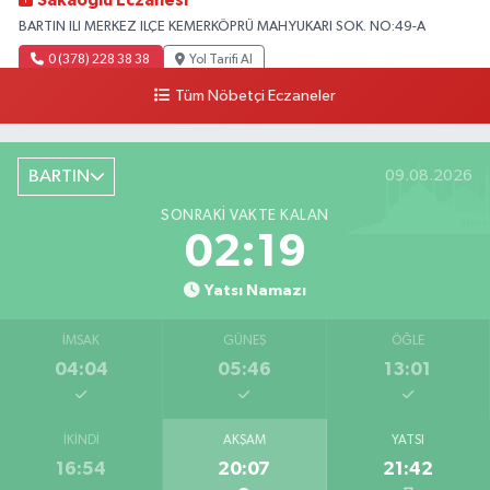
Sakaoglu Eczanesi
BARTIN ILI MERKEZ ILÇE KEMERKÖPRÜ MAH.YUKARI SOK. NO:49-A
0 (378) 228 38 38
Yol Tarifi Al
Tüm Nöbetçi Eczaneler
BARTIN
09.08.2026
SONRAKI VAKTE KALAN
02:18
Yatsı Namazı
İMSAK
GÜNEŞ
ÖĞLE
04:04
05:46
13:01
İKINDI
AKŞAM
YATSI
16:54
20:07
21:42