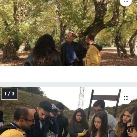
Medya
Sağlık
Sinema
Sivil Toplum
Siyaset
Spor
1 / 3
Tarım
Turizm
Yaşam