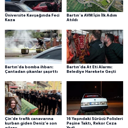
Üniversite Kavşağında Feci
Bartın'a AVM İçin İlk Adım
Kaza
Atıldı
Bartın’da bomba ihbarı:
Bartın’da At Eti Alarmı:
Çantadan çıkanlar şaşırttı
Belediye Harekete Geçti
Çin’de trafik canavarına
16 Yaşındaki Sürücü Polisleri
kurban giden Deniz’e son
Peşine Taktı, Rekor Ceza
görev
Yedi