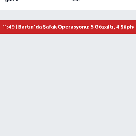
Bartın'da Şafak Operasyonu: 5 Gözaltı, 4 Şüphel
11:49 |