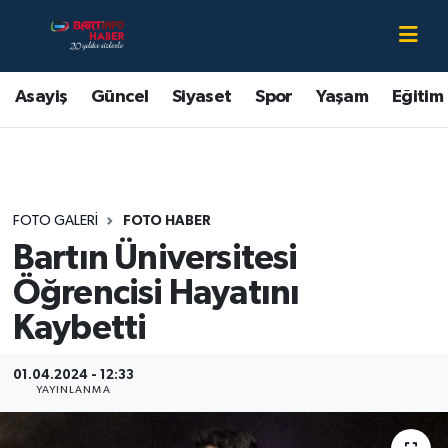
Asayiş
Bartın Nöbetçi Eczaneler
Asayiş
Güncel
Siyaset
Spor
Yaşam
Eğitim
Bartın Hakkında
Bartın Hava Durumu
Çevre
Bartin Namaz Vakitleri
FOTO GALERI
FOTO HABER
Eğitim
Bartın Trafik Yoğunluk Haritası
Bartın Üniversitesi
Ekonomi
Süper Lig Puan Durumu ve Fikstür
Öğrencisi Hayatını
Kaybetti
Güncel
Tüm Manşetler
01.04.2024 - 12:33
Kültür-Sanat
Son Dakika Haberleri
YAYINLANMA
Magazin
Haber Arşivi