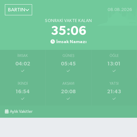
BARTIN
08.08.2026
SONRAKI VAKTE KALAN
35:04
İmsak Namazı
İMSAK
GÜNEŞ
ÖĞLE
04:02
05:45
13:01
İKINDI
AKŞAM
YATSI
16:54
20:08
21:43
Aylık Vakitler