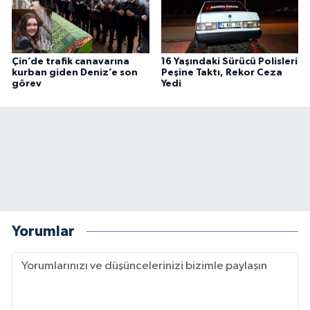
Çin’de trafik canavarına
16 Yaşındaki Sürücü Polisleri
kurban giden Deniz’e son
Peşine Taktı, Rekor Ceza
görev
Yedi
Yorumlar