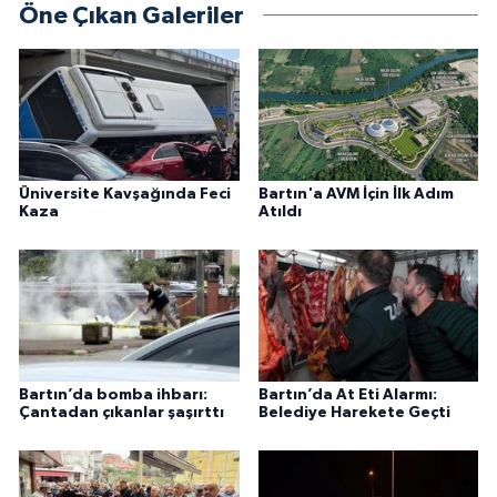
Öne Çıkan Galeriler
Üniversite Kavşağında Feci
Bartın'a AVM İçin İlk Adım
Kaza
Atıldı
Bartın’da bomba ihbarı:
Bartın’da At Eti Alarmı:
Çantadan çıkanlar şaşırttı
Belediye Harekete Geçti