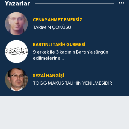
Yazarlar
CENAP AHMET EMEKSİZ
TARIMIN ÇÖKÜŞÜ
BARTINLI TARIH GURMESI
9 erkek ile 3 kadının Bartın’a sürgün
edilmelerine...
SEZAI HANGİŞİ
TOGG MAKUS TALİHİN YENİLMESİDİR