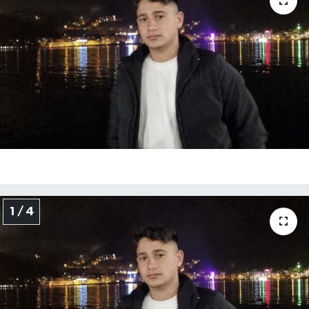
Medya
Sağlık
Sinema
Sivil Toplum
Siyaset
Spor
1 / 4
Tarım
Turizm
Yaşam