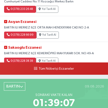
Cumhuriyet Caddesi No:11 Kozcağız Merkez Bartın
0 (378) 233 26 48
Yol Tarifi Al
Asıyan Eczanesi
BARTIN ILI MERKEZ ILÇE ORTA MAH.HENDEKYANI CAD.NO:2-A
0 (378) 228 66 99
Yol Tarifi Al
Sakaoglu Eczanesi
BARTIN ILI MERKEZ ILÇE KEMERKÖPRÜ MAH.YUKARI SOK. NO:49-A
0 (378) 228 38 38
Yol Tarifi Al
Tüm Nöbetçi Eczaneler
BARTIN
09.08.2026
SONRAKI VAKTE KALAN
01:39:06