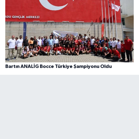
Bartın ANALİG Bocce Türkiye Şampiyonu Oldu