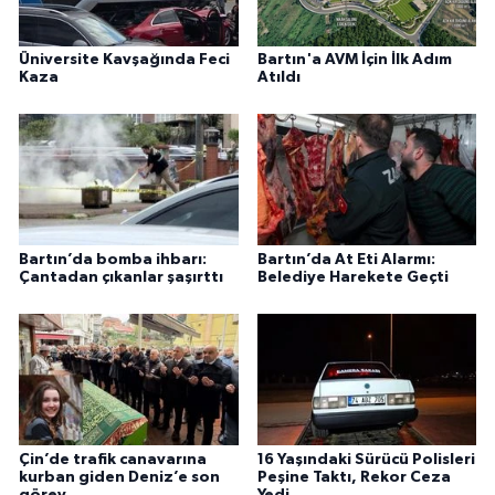
Üniversite Kavşağında Feci
Bartın'a AVM İçin İlk Adım
Kaza
Atıldı
Bartın’da bomba ihbarı:
Bartın’da At Eti Alarmı:
Çantadan çıkanlar şaşırttı
Belediye Harekete Geçti
Çin’de trafik canavarına
16 Yaşındaki Sürücü Polisleri
kurban giden Deniz’e son
Peşine Taktı, Rekor Ceza
görev
Yedi