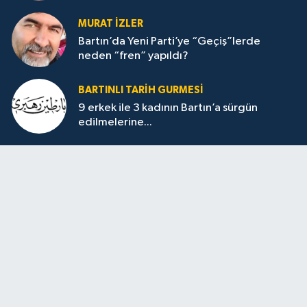
MURAT İZLER
Bartın’da Yeni Parti’ye “Geçiş”lerde
neden “fren” yapıldı?
BARTINLI TARIH GURMESI
9 erkek ile 3 kadının Bartın’a sürgün
edilmelerine...