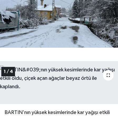
Medya
Sağlık
Sinema
Sivil Toplum
Siyaset
1 / 4
Spor
Tarım
Turizm
BARTIN'nın yüksek kesimlerinde kar yağışı etkili
Yaşam