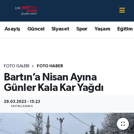
Asayiş
Bartın Nöbetçi Eczaneler
Asayiş
Güncel
Siyaset
Spor
Yaşam
Eğitim
Bartın Hakkında
Bartın Hava Durumu
Çevre
Bartin Namaz Vakitleri
FOTO GALERI
FOTO HABER
Eğitim
Bartın Trafik Yoğunluk Haritası
Bartın’a Nisan Ayına
Ekonomi
Süper Lig Puan Durumu ve Fikstür
Günler Kala Kar Yağdı
Güncel
Tüm Manşetler
29.03.2023 - 15:23
YAYINLANMA
Kültür-Sanat
Son Dakika Haberleri
Magazin
Haber Arşivi