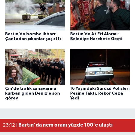
Bartın’da bomba ihbarı:
Bartın’da At Eti Alarmı:
Çantadan çıkanlar şaşırttı
Belediye Harekete Geçti
Çin’de trafik canavarına
16 Yaşındaki Sürücü Polisleri
kurban giden Deniz’e son
Peşine Taktı, Rekor Ceza
görev
Yedi
Fındık üreticisinin beklediği haber: TMO fiyatı aç
22:22 |
Elektrik arızasını onanırken akıma kapılan işçi öl
15:21 |
Bartın'da nem oranı yüzde 100'e ulaştı
23:12 |