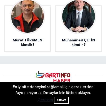
Murat TÜRKMEN
Muhammed ÇETİN
kimdir?
kimdir ?
En iyi site deneyimi sağlamak için çerezlerden
faydalanıyoruz. Detaylar için lütfen tıklayın.
Çerezler
TAMAM
Bartın info | Bartın Son Dakika Haberleri ve Şehir Rehberi