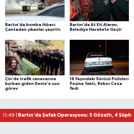
Bartın’da bomba ihbarı:
Bartın’da At Eti Alarmı:
Çantadan çıkanlar şaşırttı
Belediye Harekete Geçti
Çin’de trafik canavarına
16 Yaşındaki Sürücü Polisleri
kurban giden Deniz’e son
Peşine Taktı, Rekor Ceza
görev
Yedi
Bartın'da Şafak Operasyonu: 5 Gözaltı, 4 Şüphel
11:49 |