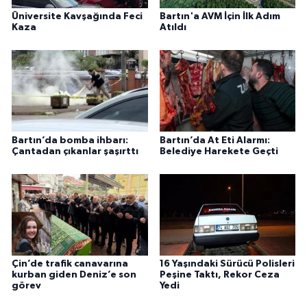
Üniversite Kavşağında Feci
Bartın'a AVM İçin İlk Adım
Kaza
Atıldı
Bartın’da bomba ihbarı:
Bartın’da At Eti Alarmı:
Çantadan çıkanlar şaşırttı
Belediye Harekete Geçti
Çin’de trafik canavarına
16 Yaşındaki Sürücü Polisleri
kurban giden Deniz’e son
Peşine Taktı, Rekor Ceza
görev
Yedi