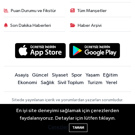
Puan Durumu ve Fikstür
Tüm Manşetler
Son Dakika Haberleri
Haber Arşivi
Asayiş
Güncel
Siyaset
Spor
Yaşam
Eğitim
Ekonomi
Sağlık
Sivil Toplum
Turizm
Yerel
Sitede yayınlanan içerik ve yorumlardan yazarları sorumludur.
Yayınlanan yorumlardan Bartın Son Dakika Haberleri | Bartın Haber |
En iyi site deneyimi sağlamak için çerezlerden
Bartın İnfo sorumlu tutulamaz. Sitedeki tüm harici linkler ayrı bir
faydalanıyoruz. Detaylar için lütfen tıklayın.
sayfada açılır. Sitemizde yayınlanan haber, köşe yazıları ve
fotoğraflar izin alınmaksızın kaynak gösterilse dahi, herhangi bir
Çerezler
TAMAM
ortamda kullanılamaz ve yayınlanamaz