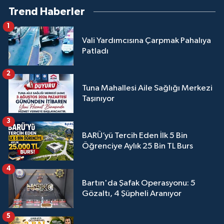
Trend Haberler
1
Vali Yardımcısına Çarpmak Pahalıya
Patladı
2
Tuna Mahallesi Aile Sağlığı Merkezi
Taşınıyor
3
BARÜ’yü Tercih Eden İlk 5 Bin
Öğrenciye Aylık 25 Bin TL Burs
4
Bartın'da Şafak Operasyonu: 5
Gözaltı, 4 Şüpheli Aranıyor
5