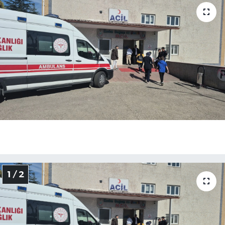
Medya
Sağlık
Sinema
Sivil Toplum
Siyaset
Spor
Tarım
1 / 2
Turizm
Yaşam