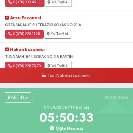
0 (378) 233 45 38
Yol Tarifi Al
Arzu Eczanesi
ORTA MAHALLE SU TERAZİSİ SOKAK NO:21 A
0 (378) 228 11 28
Yol Tarifi Al
Hakan Eczanesi
TUNA MAH. 844.SOKAK NO:5 B BARTIN
0 (378) 228 70 70
Yol Tarifi Al
Tüm Nöbetçi Eczaneler
BARTIN
08.08.2026
SONRAKI VAKTE KALAN
05:50:32
Öğle Namazı