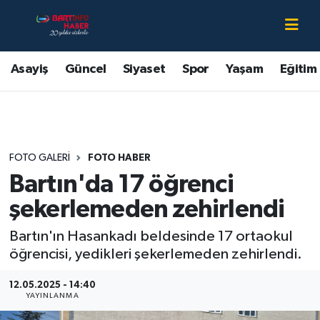
Asayiş
Bartın Nöbetçi Eczaneler
Asayiş
Güncel
Siyaset
Spor
Yaşam
Eğitim
Bartın Hakkında
Bartın Hava Durumu
Çevre
Bartin Namaz Vakitleri
FOTO GALERI
FOTO HABER
Eğitim
Bartın Trafik Yoğunluk Haritası
Bartın'da 17 öğrenci
Ekonomi
Süper Lig Puan Durumu ve Fikstür
şekerlemeden zehirlendi
Bartın'ın Hasankadı beldesinde 17 ortaokul
Güncel
Tüm Manşetler
öğrencisi, yedikleri şekerlemeden zehirlendi.
Kültür-Sanat
Son Dakika Haberleri
12.05.2025 - 14:40
YAYINLANMA
Magazin
Haber Arşivi