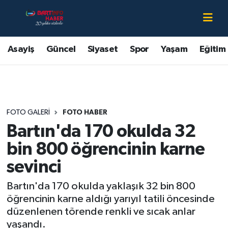
Asayiş
Bartın Nöbetçi Eczaneler
Asayiş
Güncel
Siyaset
Spor
Yaşam
Eğitim
Bartın Hakkında
Bartın Hava Durumu
Çevre
Bartin Namaz Vakitleri
FOTO GALERI
FOTO HABER
Eğitim
Bartın Trafik Yoğunluk Haritası
Bartın'da 170 okulda 32
Ekonomi
Süper Lig Puan Durumu ve Fikstür
bin 800 öğrencinin karne
sevinci
Güncel
Tüm Manşetler
Bartın'da 170 okulda yaklaşık 32 bin 800
Kültür-Sanat
Son Dakika Haberleri
öğrencinin karne aldığı yarıyıl tatili öncesinde
düzenlenen törende renkli ve sıcak anlar
Magazin
Haber Arşivi
yaşandı.