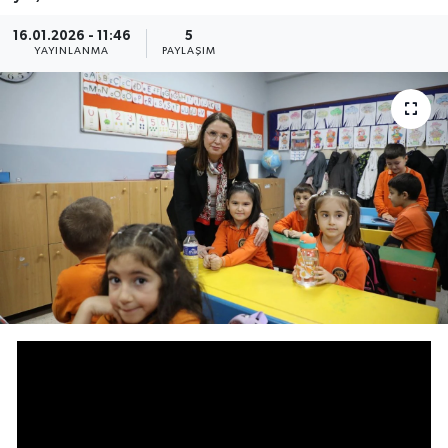
Medya
16.01.2026 - 11:46
5
YAYINLANMA
PAYLAŞIM
Sağlık
Sinema
Sivil Toplum
Siyaset
Spor
Tarım
Turizm
Yaşam