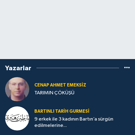
Yazarlar
CENAP AHMET EMEKSİZ
TARIMIN ÇÖKÜŞÜ
BARTINLI TARIH GURMESI
9 erkek ile 3 kadının Bartın’a sürgün
edilmelerine...