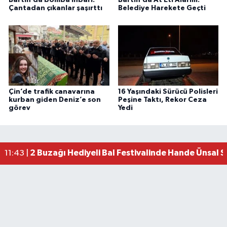
Bartın’da bomba ihbarı:
Bartın’da At Eti Alarmı:
Çantadan çıkanlar şaşırttı
Belediye Harekete Geçti
Çin’de trafik canavarına
16 Yaşındaki Sürücü Polisleri
kurban giden Deniz’e son
Peşine Taktı, Rekor Ceza
görev
Yedi
2 Buzağı Hediyeli Bal Festivalinde Hande Ünsal 
11:43 |