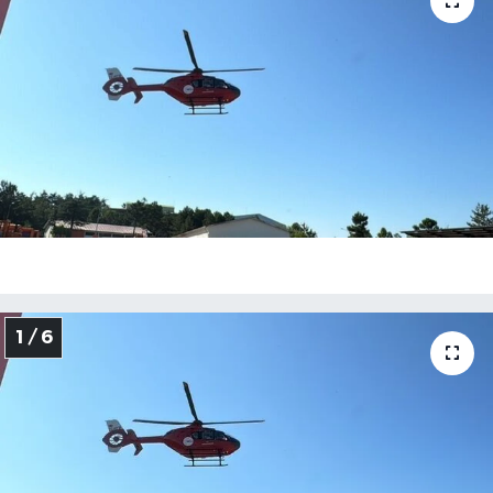
Medya
Sağlık
Sinema
Sivil Toplum
Siyaset
Spor
1 / 6
Tarım
Turizm
Yaşam