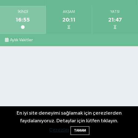
İKINDI
AKŞAM
YATSI
16:55
20:11
21:47
Aylık Vakitler
En iyi site deneyimi sağlamak için çerezlerden
faydalanıyoruz. Detaylar için lütfen tıklayın.
Çerezler
TAMAM