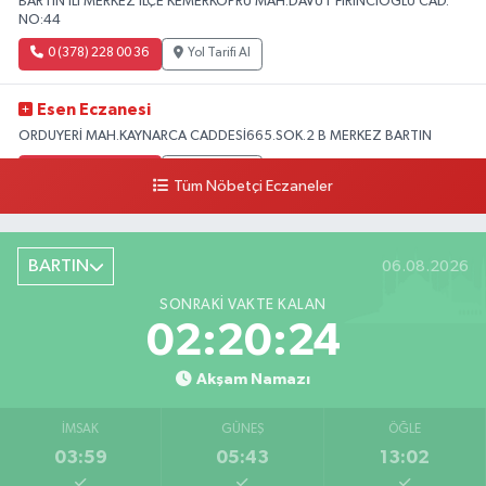
BARTIN ILI MERKEZ ILÇE KEMERKÖPRÜ MAH.DAVUT FIRINCIOGLU CAD.
NO:44
0 (378) 228 00 36
Yol Tarifi Al
Esen Eczanesi
ORDUYERİ MAH.KAYNARCA CADDESİ665.SOK.2 B MERKEZ BARTIN
0 (378) 502 33 32
Yol Tarifi Al
Tüm Nöbetçi Eczaneler
Çolpak Eczanesi
Şiremirçavuş Mahallesi, Kırıkçı Zeliha Ana Sokak No:20 8 Merkez Bartın
BARTIN
06.08.2026
0 (378) 227 85 45
Yol Tarifi Al
SONRAKI VAKTE KALAN
02:20:22
Akşam Namazı
İMSAK
GÜNEŞ
ÖĞLE
03:59
05:43
13:02