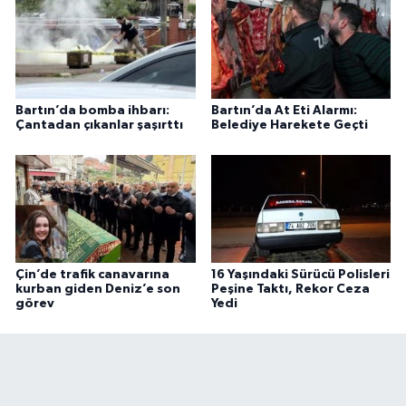
Bartın’da bomba ihbarı:
Bartın’da At Eti Alarmı:
Çantadan çıkanlar şaşırttı
Belediye Harekete Geçti
Çin’de trafik canavarına
16 Yaşındaki Sürücü Polisleri
kurban giden Deniz’e son
Peşine Taktı, Rekor Ceza
görev
Yedi