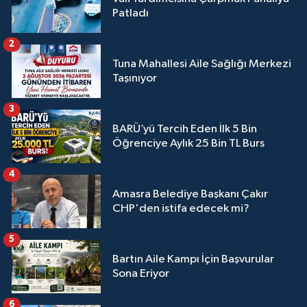
Patladı
2
Tuna Mahallesi Aile Sağlığı Merkezi
Taşınıyor
3
BARÜ’yü Tercih Eden İlk 5 Bin
Öğrenciye Aylık 25 Bin TL Burs
4
Amasra Belediye Başkanı Çakır
CHP'den istifa edecek mi?
5
Bartın Aile Kampı İçin Başvurular
Sona Eriyor
6