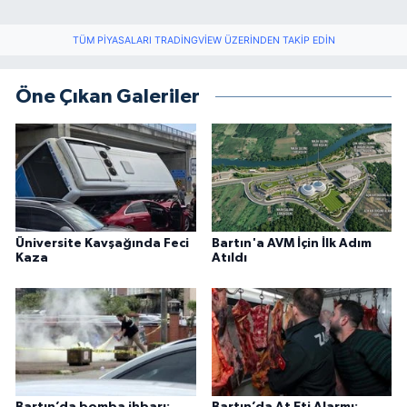
TÜM PIYASALARI TRADINGVIEW ÜZERINDEN TAKIP EDIN
Öne Çıkan Galeriler
Üniversite Kavşağında Feci
Bartın'a AVM İçin İlk Adım
Kaza
Atıldı