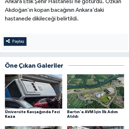
Ankara Etlik Şehir Hastanesi'ne götürdü. Özkan
Akdoğan’ın kopan bacağının Ankara’daki
hastanede dikileceği belirtildi.
Paylaş
Öne Çıkan Galeriler
Üniversite Kavşağında Feci
Bartın'a AVM İçin İlk Adım
Kaza
Atıldı