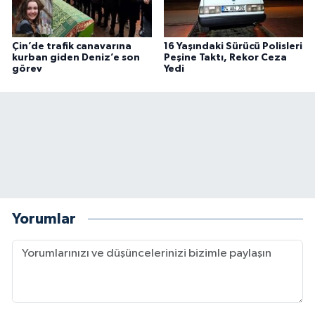
Çin’de trafik canavarına
16 Yaşındaki Sürücü Polisleri
kurban giden Deniz’e son
Peşine Taktı, Rekor Ceza
görev
Yedi
Yorumlar