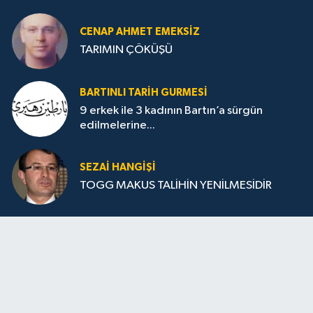
CENAP AHMET EMEKSİZ
TARIMIN ÇÖKÜŞÜ
BARTINLI TARIH GURMESI
9 erkek ile 3 kadının Bartın’a sürgün
edilmelerine...
SEZAI HANGİŞİ
TOGG MAKUS TALİHİN YENİLMESİDİR