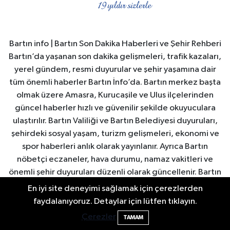
Bartın info | Bartın Son Dakika Haberleri ve Şehir Rehberi
Bartın’da yaşanan son dakika gelişmeleri, trafik kazaları,
yerel gündem, resmi duyurular ve şehir yaşamına dair
tüm önemli haberler Bartın İnfo’da. Bartın merkez başta
olmak üzere Amasra, Kurucaşile ve Ulus ilçelerinden
güncel haberler hızlı ve güvenilir şekilde okuyuculara
ulaştırılır. Bartın Valiliği ve Bartın Belediyesi duyuruları,
şehirdeki sosyal yaşam, turizm gelişmeleri, ekonomi ve
spor haberleri anlık olarak yayınlanır. Ayrıca Bartın
nöbetçi eczaneler, hava durumu, namaz vakitleri ve
önemli şehir duyuruları düzenli olarak güncellenir. Bartın
İnfo, Bartın’ın nabzını tutan güvenilir yerel haber
En iyi site deneyimi sağlamak için çerezlerden
platformudur.
faydalanıyoruz. Detaylar için lütfen tıklayın.
Çerezler
TAMAM