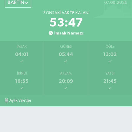
BARTIN
07.08.2026
SONRAKI VAKTE KALAN
53:46
İmsak Namazı
İMSAK
GÜNEŞ
ÖĞLE
04:01
05:44
13:02
İKINDI
AKŞAM
YATSI
16:55
20:09
21:45
Aylık Vakitler