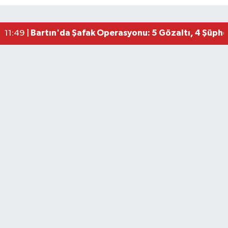
Bartın'da Şafak Operasyonu: 5 Gözaltı, 4 Şüphel
11:49 |