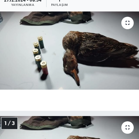
27.12.2024 - 08:54
1
YAYINLANMA
PAYLAŞIM
Medya
Sağlık
Sinema
Sivil Toplum
Siyaset
Spor
Tarım
Turizm
1 / 3
Yaşam