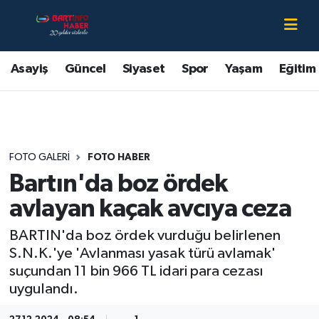
Asayiş
Bartın Nöbetçi Eczaneler
Asayiş
Güncel
Siyaset
Spor
Yaşam
Eğitim
Bartın Hakkında
Bartın Hava Durumu
Çevre
Bartin Namaz Vakitleri
FOTO GALERI
FOTO HABER
Eğitim
Bartın Trafik Yoğunluk Haritası
Bartın'da boz ördek
Ekonomi
Süper Lig Puan Durumu ve Fikstür
avlayan kaçak avcıya ceza
BARTIN'da boz ördek vurduğu belirlenen
Güncel
Tüm Manşetler
S.N.K.'ye 'Avlanması yasak türü avlamak'
suçundan 11 bin 966 TL idari para cezası
Kültür-Sanat
Son Dakika Haberleri
uygulandı.
Magazin
Haber Arşivi