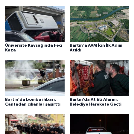
Üniversite Kavşağında Feci
Bartın'a AVM İçin İlk Adım
Kaza
Atıldı
Bartın’da bomba ihbarı:
Bartın’da At Eti Alarmı:
Çantadan çıkanlar şaşırttı
Belediye Harekete Geçti