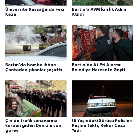
Üniversite Kavşağında Feci
Bartın'a AVM İçin İlk Adım
Kaza
Atıldı
Bartın’da bomba ihbarı:
Bartın’da At Eti Alarmı:
Çantadan çıkanlar şaşırttı
Belediye Harekete Geçti
Çin’de trafik canavarına
16 Yaşındaki Sürücü Polisleri
kurban giden Deniz’e son
Peşine Taktı, Rekor Ceza
görev
Yedi