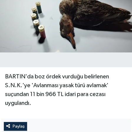
Yerel Yönetimler
DÜNYA
YEREL
BARTIN'da boz ördek vurduğu belirlenen
S.N.K.'ye 'Avlanması yasak türü avlamak'
suçundan 11 bin 966 TL idari para cezası
uygulandı.
Paylaş