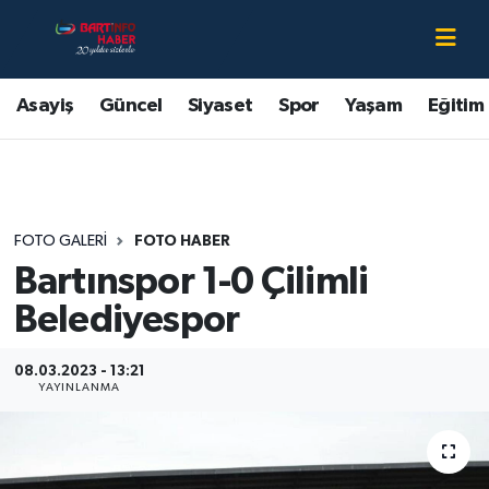
Asayiş
Bartın Nöbetçi Eczaneler
Asayiş
Güncel
Siyaset
Spor
Yaşam
Eğitim
Bartın Hakkında
Bartın Hava Durumu
Çevre
Bartin Namaz Vakitleri
FOTO GALERI
FOTO HABER
Eğitim
Bartın Trafik Yoğunluk Haritası
Bartınspor 1-0 Çilimli
Ekonomi
Süper Lig Puan Durumu ve Fikstür
Belediyespor
Güncel
Tüm Manşetler
08.03.2023 - 13:21
YAYINLANMA
Kültür-Sanat
Son Dakika Haberleri
Magazin
Haber Arşivi