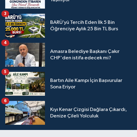
3
BARÜ’yü Tercih Eden İlk 5 Bin
Öğrenciye Aylık 25 Bin TL Burs
4
Amasra Belediye Başkanı Çakır
CHP'den istifa edecek mi?
5
Bartın Aile Kampı İçin Başvurular
Sona Eriyor
6
Kıyı Kenar Çizgisi Dağlara Çıkardı,
Denize Çileli Yolculuk