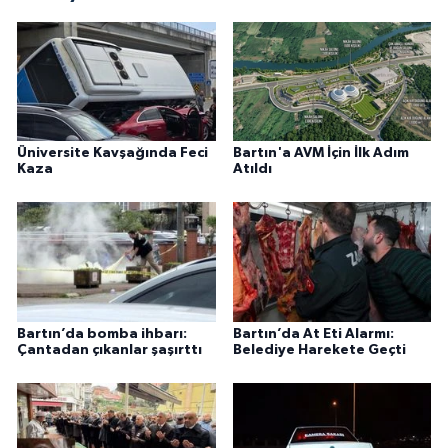
Üniversite Kavşağında Feci
Bartın'a AVM İçin İlk Adım
Kaza
Atıldı
Bartın’da bomba ihbarı:
Bartın’da At Eti Alarmı:
Çantadan çıkanlar şaşırttı
Belediye Harekete Geçti