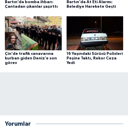
Bartın’da bomba ihbarı:
Bartın’da At Eti Alarmı:
Çantadan çıkanlar şaşırttı
Belediye Harekete Geçti
Çin’de trafik canavarına
16 Yaşındaki Sürücü Polisleri
kurban giden Deniz’e son
Peşine Taktı, Rekor Ceza
görev
Yedi
Yorumlar