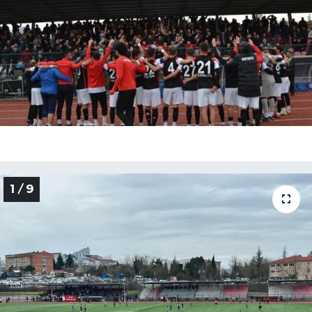
Medya
Sağlık
Sinema
Sivil Toplum
Siyaset
1 / 9
Spor
Tarım
Turizm
Yaşam