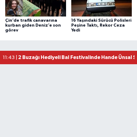
Çin’de trafik canavarına
16 Yaşındaki Sürücü Polisleri
kurban giden Deniz’e son
Peşine Taktı, Rekor Ceza
görev
Yedi
2 Buzağı Hediyeli Bal Festivalinde Hande Ünsal 
11:43 |