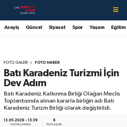
Asayiş
Bartın Nöbetçi Eczaneler
Asayiş
Güncel
Siyaset
Spor
Yaşam
Eğitim
Bartın Hakkında
Bartın Hava Durumu
Çevre
Bartin Namaz Vakitleri
FOTO GALERI
FOTO HABER
Eğitim
Bartın Trafik Yoğunluk Haritası
Batı Karadeniz Turizmi İçin
Ekonomi
Süper Lig Puan Durumu ve Fikstür
Dev Adım
Batı Karadeniz Kalkınma Birliği Olağan Meclis
Güncel
Tüm Manşetler
Toplantısında alınan kararla birliğin adı Batı
Karadeniz Turizm Birliği olarak değiştirildi.
Kültür-Sanat
Son Dakika Haberleri
13.05.2026 - 13:39
6
Magazin
Haber Arşivi
YAYINLANMA
PAYLAŞIM