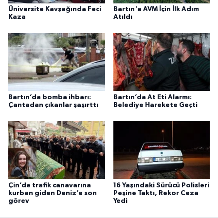
Üniversite Kavşağında Feci
Bartın'a AVM İçin İlk Adım
Kaza
Atıldı
Bartın’da bomba ihbarı:
Bartın’da At Eti Alarmı:
Çantadan çıkanlar şaşırttı
Belediye Harekete Geçti
Çin’de trafik canavarına
16 Yaşındaki Sürücü Polisleri
kurban giden Deniz’e son
Peşine Taktı, Rekor Ceza
görev
Yedi