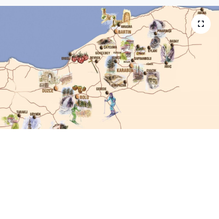
Medya
Sağlık
Sinema
Sivil Toplum
Siyaset
Spor
Tarım
Turizm
Yaşam