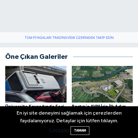
TÜM PIYASALARI TRADINGVIEW ÜZERINDEN TAKIP EDIN
Öne Çıkan Galeriler
Üniversite Kavşağında Feci
Bartın'a AVM İçin İlk Adım
Kaza
Atıldı
En iyi site deneyimi sağlamak için çerezlerden
faydalanıyoruz. Detaylar için lütfen tıklayın.
Çerezler
TAMAM