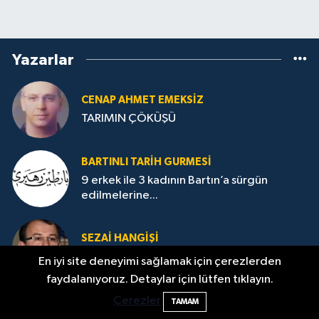
Yazarlar
CENAP AHMET EMEKSİZ
TARIMIN ÇÖKÜŞÜ
BARTINLI TARIH GURMESI
9 erkek ile 3 kadının Bartın’a sürgün
edilmelerine...
SEZAI HANGİŞİ
TOGG MAKUS TALİHİN YENİLMESİDİR
En iyi site deneyimi sağlamak için çerezlerden
faydalanıyoruz. Detaylar için lütfen tıklayın.
Çerezler
TAMAM