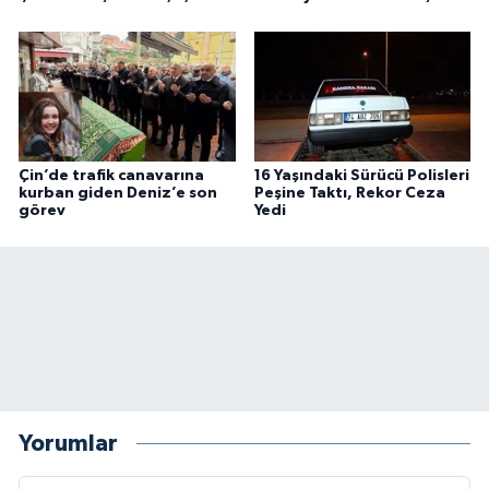
Çin’de trafik canavarına
16 Yaşındaki Sürücü Polisleri
kurban giden Deniz’e son
Peşine Taktı, Rekor Ceza
görev
Yedi
Yorumlar