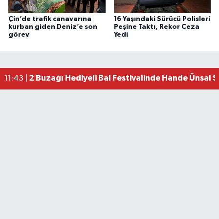
Çin’de trafik canavarına
16 Yaşındaki Sürücü Polisleri
kurban giden Deniz’e son
Peşine Taktı, Rekor Ceza
görev
Yedi
2 Buzağı Hediyeli Bal Festivalinde Hande Ünsal 
11:43 |