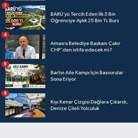
3
BARÜ’yü Tercih Eden İlk 5 Bin
Öğrenciye Aylık 25 Bin TL Burs
4
Amasra Belediye Başkanı Çakır
CHP'den istifa edecek mi?
5
Bartın Aile Kampı İçin Başvurular
Sona Eriyor
6
Kıyı Kenar Çizgisi Dağlara Çıkardı,
Denize Çileli Yolculuk