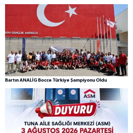
Bartın ANALİG Bocce Türkiye Şampiyonu Oldu