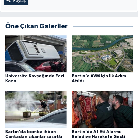
Paylaş
Öne Çıkan Galeriler
Üniversite Kavşağında Feci
Bartın'a AVM İçin İlk Adım
Kaza
Atıldı
Bartın’da bomba ihbarı:
Bartın’da At Eti Alarmı:
Çantadan çıkanlar şaşırttı
Belediye Harekete Geçti