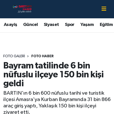
Asayiş
Bartın Nöbetçi Eczaneler
Asayiş
Güncel
Siyaset
Spor
Yaşam
Eğitim
Bartın Hakkında
Bartın Hava Durumu
Çevre
Bartin Namaz Vakitleri
FOTO GALERI
FOTO HABER
Eğitim
Bartın Trafik Yoğunluk Haritası
Bayram tatilinde 6 bin
Ekonomi
Süper Lig Puan Durumu ve Fikstür
nüfuslu ilçeye 150 bin kişi
geldi
Güncel
Tüm Manşetler
BARTIN'ın 6 bin 600 nüfuslu tarihi ve turistik
Kültür-Sanat
Son Dakika Haberleri
ilçesi Amasra'ya Kurban Bayramında 31 bin 866
araç giriş yaptı, Yaklaşık 150 bin kişi ilçeyi
Magazin
Haber Arşivi
ziyaret etti.