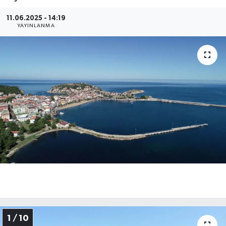
Medya
11.06.2025 - 14:19
YAYINLANMA
Sağlık
Sinema
Sivil Toplum
Siyaset
Spor
Tarım
Turizm
1 / 10
Yaşam