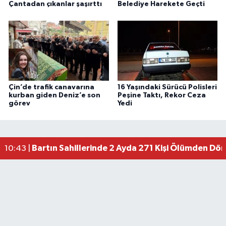
Çantadan çıkanlar şaşırttı
Belediye Harekete Geçti
Çin’de trafik canavarına
16 Yaşındaki Sürücü Polisleri
kurban giden Deniz’e son
Peşine Taktı, Rekor Ceza
görev
Yedi
Bartın Sahillerinde 2 Ayda 271 Kişi Ölümden Dö
10:43 |