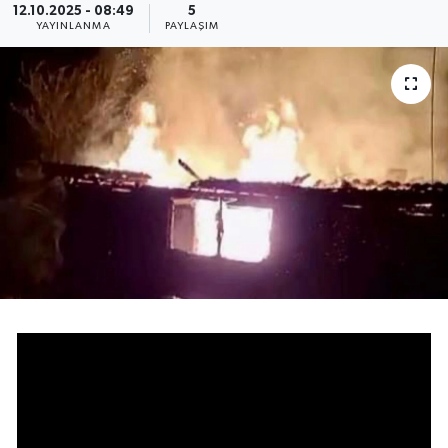
12.10.2025 - 08:49
5
YAYINLANMA
PAYLAŞIM
Medya
Sağlık
Sinema
Sivil Toplum
Siyaset
Spor
Tarım
Turizm
Yaşam