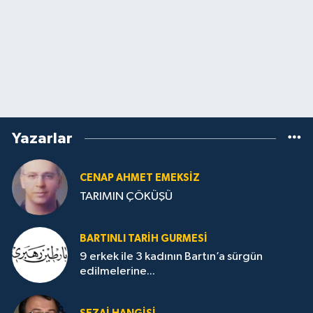
Yazarlar
CENAP AHMET EMEKSİZ
TARIMIN ÇÖKÜŞÜ
BARTINLI TARIH GURMESI
9 erkek ile 3 kadının Bartın’a sürgün
edilmelerine...