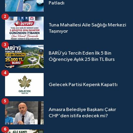
Patladı
2
Tuna Mahallesi Aile Sağlığı Merkezi
Taşınıyor
3
BARÜ’yü Tercih Eden İlk 5 Bin
Öğrenciye Aylık 25 Bin TL Burs
4
Gelecek Partisi Kepenk Kapattı
5
Amasra Belediye Başkanı Çakır
CHP'den istifa edecek mi?
6