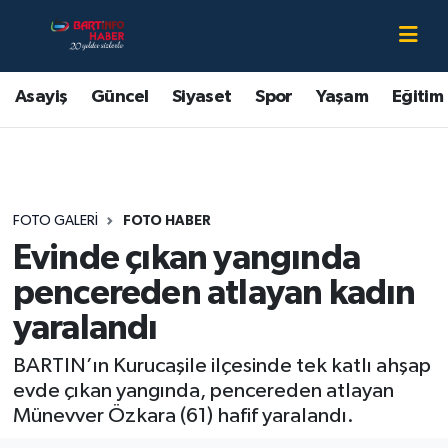
Asayiş
Bartın Nöbetçi Eczaneler
Asayiş
Güncel
Siyaset
Spor
Yaşam
Eğitim
Bartın Hakkında
Bartın Hava Durumu
Çevre
Bartin Namaz Vakitleri
FOTO GALERI
FOTO HABER
Eğitim
Bartın Trafik Yoğunluk Haritası
Evinde çıkan yangında
Ekonomi
Süper Lig Puan Durumu ve Fikstür
pencereden atlayan kadın
yaralandı
Güncel
Tüm Manşetler
BARTIN’ın Kurucaşile ilçesinde tek katlı ahşap
Kültür-Sanat
Son Dakika Haberleri
evde çıkan yangında, pencereden atlayan
Münevver Özkara (61) hafif yaralandı.
Magazin
Haber Arşivi