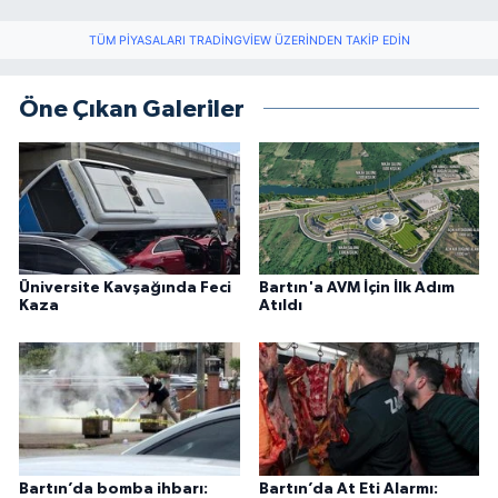
TÜM PIYASALARI TRADINGVIEW ÜZERINDEN TAKIP EDIN
Öne Çıkan Galeriler
Üniversite Kavşağında Feci
Bartın'a AVM İçin İlk Adım
Kaza
Atıldı
Bartın’da bomba ihbarı:
Bartın’da At Eti Alarmı: