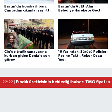
Bartın’da bomba ihbarı:
Bartın’da At Eti Alarmı:
Çantadan çıkanlar şaşırttı
Belediye Harekete Geçti
Çin’de trafik canavarına
16 Yaşındaki Sürücü Polisleri
kurban giden Deniz’e son
Peşine Taktı, Rekor Ceza
görev
Yedi
Bartın'da nem oranı yüzde 100'e ulaştı
23:12 |
Fındık üreticisinin beklediği haber: TMO fiyatı aç
22:22 |