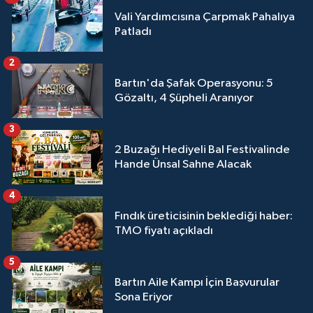
Vali Yardımcısına Çarpmak Pahalıya
Patladı
2
Bartın'da Şafak Operasyonu: 5
Gözaltı, 4 Şüpheli Aranıyor
3
2 Buzağı Hediyeli Bal Festivalinde
Hande Ünsal Sahne Alacak
4
Fındık üreticisinin beklediği haber:
TMO fiyatı açıkladı
5
Bartın Aile Kampı İçin Başvurular
Sona Eriyor