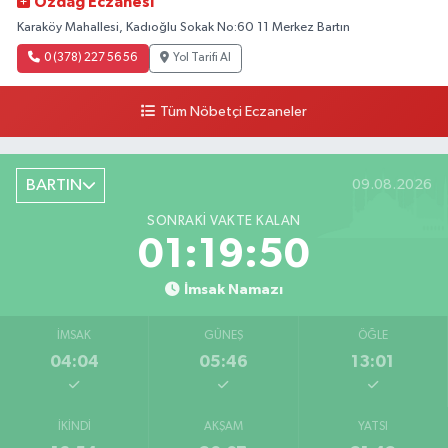
Özdağ Eczanesi
Karaköy Mahallesi, Kadıoğlu Sokak No:60 11 Merkez Bartın
0 (378) 227 56 56
Yol Tarifi Al
Tüm Nöbetçi Eczaneler
BARTIN
09.08.2026
SONRAKI VAKTE KALAN
01:19:48
İmsak Namazı
İMSAK
GÜNEŞ
ÖĞLE
04:04
05:46
13:01
İKINDI
AKŞAM
YATSI