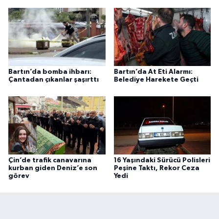
Bartın’da bomba ihbarı:
Bartın’da At Eti Alarmı:
Çantadan çıkanlar şaşırttı
Belediye Harekete Geçti
Çin’de trafik canavarına
16 Yaşındaki Sürücü Polisleri
kurban giden Deniz’e son
Peşine Taktı, Rekor Ceza
görev
Yedi