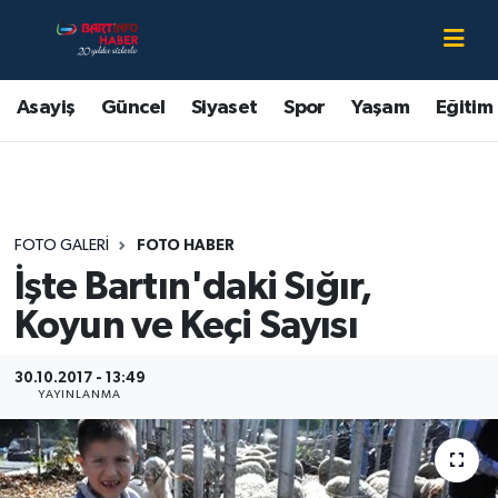
Asayiş
Bartın Nöbetçi Eczaneler
Asayiş
Güncel
Siyaset
Spor
Yaşam
Eğitim
Bartın Hakkında
Bartın Hava Durumu
Çevre
Bartin Namaz Vakitleri
FOTO GALERI
FOTO HABER
Eğitim
Bartın Trafik Yoğunluk Haritası
İşte Bartın'daki Sığır,
Ekonomi
Süper Lig Puan Durumu ve Fikstür
Koyun ve Keçi Sayısı
Güncel
Tüm Manşetler
30.10.2017 - 13:49
YAYINLANMA
Kültür-Sanat
Son Dakika Haberleri
Magazin
Haber Arşivi