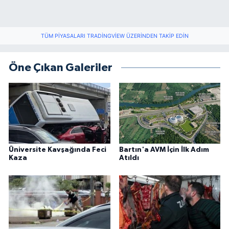
TÜM PIYASALARI TRADINGVIEW ÜZERINDEN TAKIP EDIN
Öne Çıkan Galeriler
Üniversite Kavşağında Feci
Bartın'a AVM İçin İlk Adım
Kaza
Atıldı