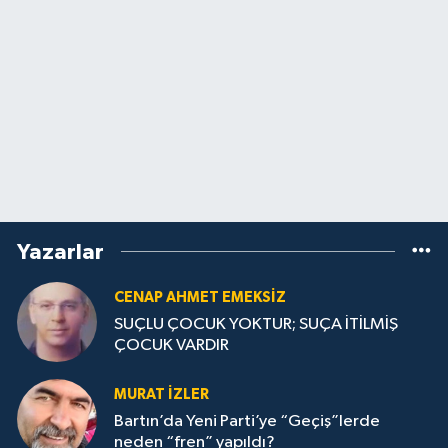
Yazarlar
CENAP AHMET EMEKSİZ
SUÇLU ÇOCUK YOKTUR; SUÇA İTİLMİŞ
ÇOCUK VARDIR
MURAT İZLER
Bartın’da Yeni Parti’ye “Geçiş”lerde
neden “fren” yapıldı?