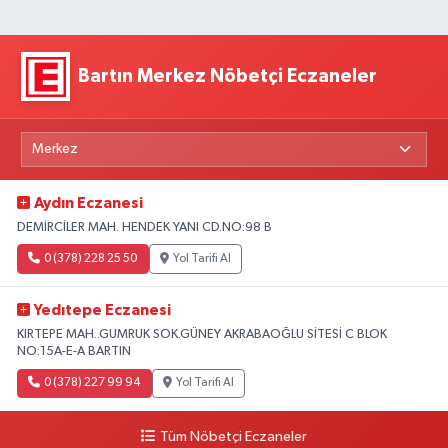
Bartın Merkez Nöbetçi Eczaneler
Aydın Eczanesi
DEMİRCİLER MAH. HENDEK YANI CD.NO:98 B
0 (378) 228 25 50
Yol Tarifi Al
Yedıtepe Eczanesi
KIRTEPE MAH..GUMRUK SOK.GÜNEY AKRABAOĞLU SİTESİ C BLOK
NO:15A-E-A BARTIN
0 (378) 227 99 94
Yol Tarifi Al
Tüm Nöbetçi Eczaneler