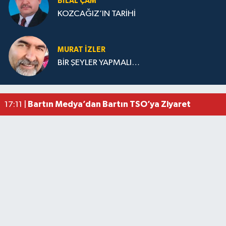
BILAL ÇAM
KOZCAĞIZ’IN TARİHİ
MURAT İZLER
BİR ŞEYLER YAPMALI…
Vali Yardımcısına Çarpmak Pahalıya Patladı
15:17 |
Bartın ANALİG Bocce Türkiye Şampiyonu Oldu
09:08 |
Bartın TSO'da Ortak Gündem: Ekonomi ve Sektö
17:19 |
Bartın Medya’dan Bartın TSO’ya Ziyaret
17:11 |