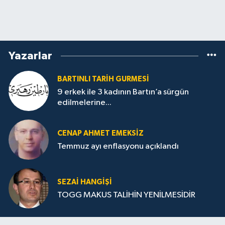
Yazarlar
BARTINLI TARIH GURMESI
9 erkek ile 3 kadının Bartın’a sürgün
edilmelerine...
CENAP AHMET EMEKSİZ
Temmuz ayı enflasyonu açıklandı
SEZAI HANGİŞİ
TOGG MAKUS TALİHİN YENİLMESİDİR