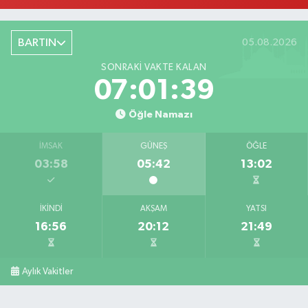
BARTIN
05.08.2026
SONRAKI VAKTE KALAN
07:01:38
Öğle Namazı
İMSAK
GÜNEŞ
ÖĞLE
03:58
05:42
13:02
İKINDI
AKŞAM
YATSI
16:56
20:12
21:49
Aylık Vakitler