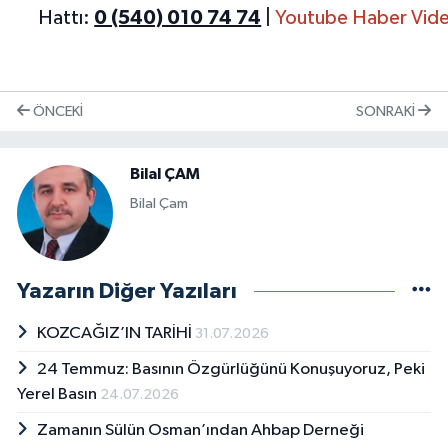
Hattı:
0 (540) 010 74 74
|
Youtube Haber Vide
ÖNCEKI
SONRAKI
Bilal ÇAM
Bilal Çam
Yazarın Diğer Yazıları
KOZCAĞIZ’IN TARİHİ
31.07.2026
24 Temmuz: Basının Özgürlüğünü Konuşuyoruz, Peki
Yerel Basın
24.07.2026
Zamanın Sülün Osman’ından Ahbap Derneği