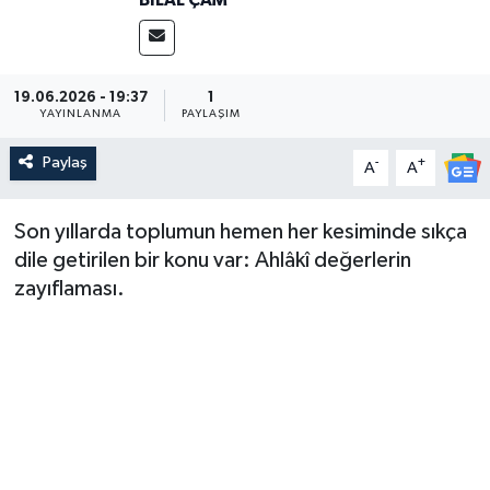
Medya
Sağlık
19.06.2026 - 19:37
1
YAYINLANMA
PAYLAŞIM
Sinema
Paylaş
-
+
A
A
Sivil Toplum
Son yıllarda toplumun hemen her kesiminde sıkça
dile getirilen bir konu var: Ahlâkî değerlerin
Siyaset
zayıflaması.
Spor
Tarım
Turizm
Yaşam