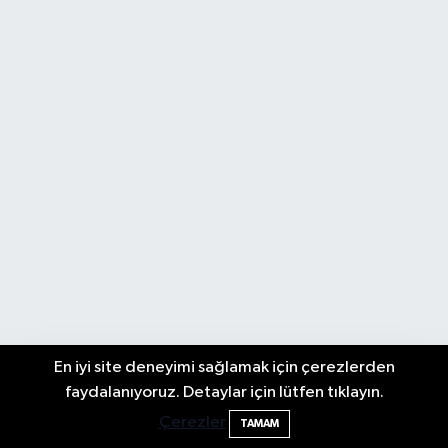
En iyi site deneyimi sağlamak için çerezlerden
Bartın TSO'da Ortak Gündem: Ekonomi
17:19
faydalanıyoruz. Detaylar için lütfen tıklayın.
ve Sektörel Sorunlar
Çerezler
TAMAM