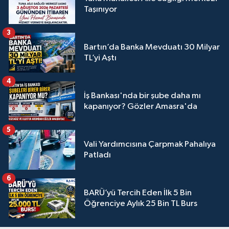
Taşınıyor
3
Bartın’da Banka Mevduatı 30 Milyar
TL’yi Aştı
4
İş Bankası'nda bir şube daha mı
kapanıyor? Gözler Amasra'da
5
Vali Yardımcısına Çarpmak Pahalıya
Patladı
6
BARÜ’yü Tercih Eden İlk 5 Bin
Öğrenciye Aylık 25 Bin TL Burs