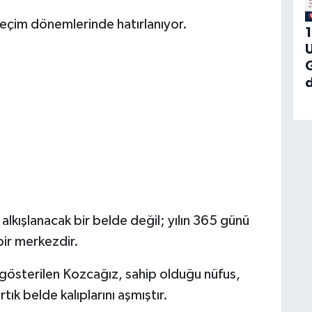
eçim dönemlerinde hatırlanıyor.
1
U
G
d
kışlanacak bir belde değil; yılın 365 günü
ir merkezdir.
k gösterilen Kozcağız, sahip olduğu nüfus,
ık belde kalıplarını aşmıştır.