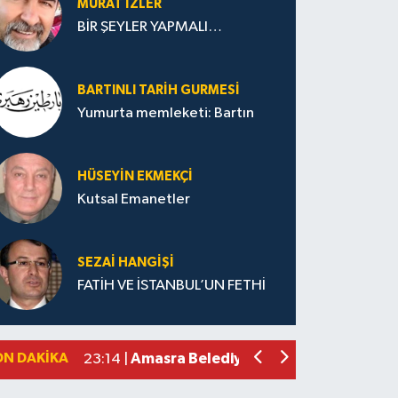
MURAT İZLER
BİR ŞEYLER YAPMALI…
BARTINLI TARIH GURMESI
Yumurta memleketi: Bartın
HÜSEYIN EKMEKÇİ
Kutsal Emanetler
SEZAI HANGİŞİ
FATİH VE İSTANBUL’UN FETHİ
Bartın'da Son 23 Yılın En Kurak Hazir
10:36 |
ON DAKIKA
Amasra Belediye Başkanı Çakır CHP'de
23:14 |