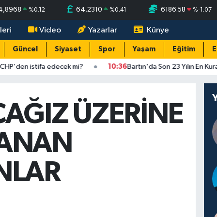
4,8968
64,2310
6186.58
%
0.12
%
0.41
%
-1.07
leri
Video
Yazarlar
Künye
Güncel
Siyaset
Spor
Yaşam
Eğitim
E
P'den istifa edecek mi?
10:36
Bartın'da Son 23 Yılın En Kurak
AĞIZ ÜZERİNE
ANAN
NLAR