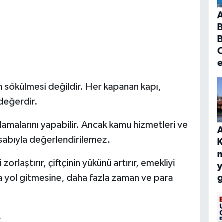
B
C
 sökülmesi değildir. Her kapanan kapı,
değerdir.
amalarını yapabilir. Ancak kamu hizmetleri ve
A
hesabıyla değerlendirilemez.
orlaştırır, çiftçinin yükünü artırır, emekliyi
y
 yol gitmesine, daha fazla zaman ve para
g
.