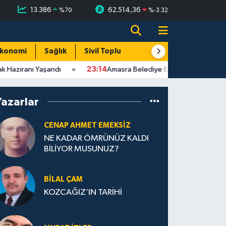
13.386
62.514,36
%
70
%
-3.32
konomi
Sağlık
Sivil Toplum
Turizm
Yerel
 Haziranı Yaşandı
23:14
Amasra Belediye Başkanı Çakır CHP'den
Yazarlar
CENAP AHMET EMEKSİZ
NE KADAR ÖMRÜNÜZ KALDI
BİLİYOR MUSUNUZ?
BILAL ÇAM
KOZCAĞIZ’IN TARİHİ