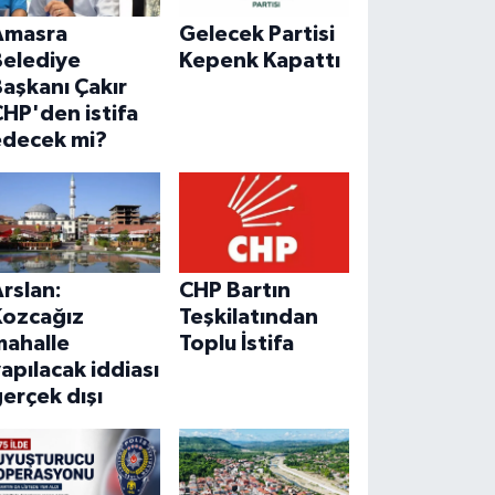
Amasra
Gelecek Partisi
Belediye
Kepenk Kapattı
aşkanı Çakır
HP'den istifa
edecek mi?
rslan:
CHP Bartın
Kozcağız
Teşkilatından
mahalle
Toplu İstifa
apılacak iddiası
erçek dışı