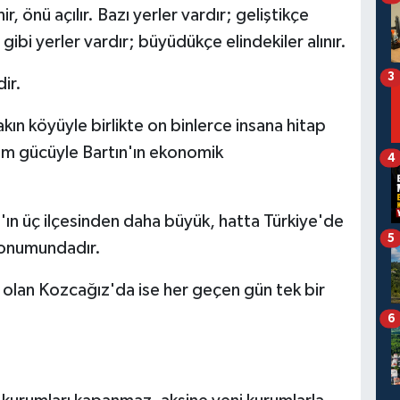
, önü açılır. Bazı yerler vardır; geliştikçe
 gibi yerler vardır; büyüdükçe elindekiler alınır.
3
ir.
kın köyüyle birlikte on binlerce insana hitap
etim gücüyle Bartın'ın ekonomik
4
n'ın üç ilçesinden daha büyük, hatta Türkiye'de
5
konumundadır.
 olan Kozcağız'da ise her geçen gün tek bir
6