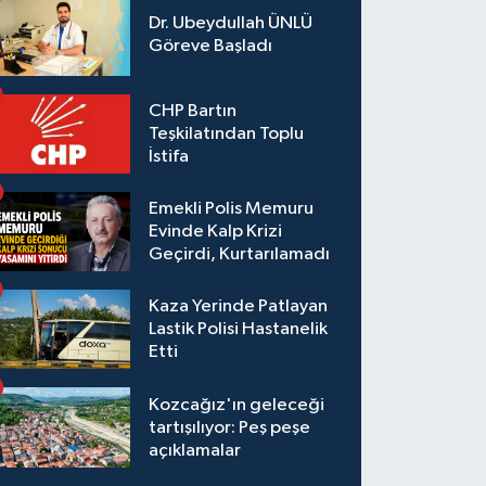
Dr. Ubeydullah ÜNLÜ
Göreve Başladı
CHP Bartın
Teşkilatından Toplu
İstifa
Emekli Polis Memuru
Evinde Kalp Krizi
Geçirdi, Kurtarılamadı
Kaza Yerinde Patlayan
Lastik Polisi Hastanelik
Etti
Kozcağız'ın geleceği
tartışılıyor: Peş peşe
açıklamalar