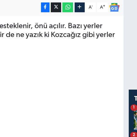
-
+
A
A
steklenir, önü açılır. Bazı yerler
Bir de ne yazık ki Kozcağız gibi yerler
1
2