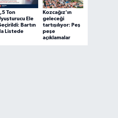
,5 Ton
Kozcağız'ın
yuşturucu Ele
geleceği
eçirildi: Bartın
tartışılıyor: Peş
a Listede
peşe
açıklamalar