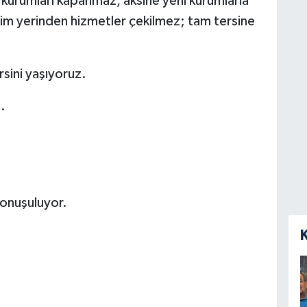
 kurumları kapanmaz, aksine yeni kurumlarla
leşim yerinden hizmetler çekilmez; tam tersine
sini yaşıyoruz.
.
onuşuluyor.