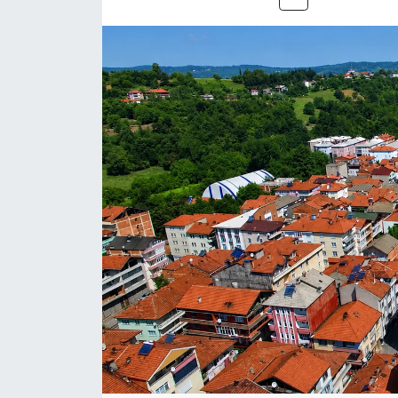
Medya
Sağlık
Sinema
Sivil Toplum
Siyaset
Spor
Tarım
Turizm
Yaşam