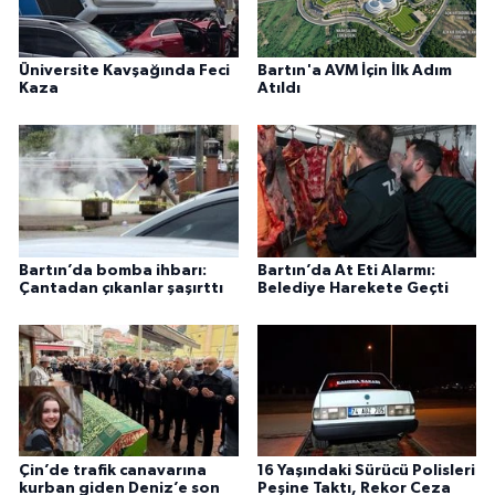
Üniversite Kavşağında Feci
Bartın'a AVM İçin İlk Adım
Kaza
Atıldı
Bartın’da bomba ihbarı:
Bartın’da At Eti Alarmı:
Çantadan çıkanlar şaşırttı
Belediye Harekete Geçti
Çin’de trafik canavarına
16 Yaşındaki Sürücü Polisleri
kurban giden Deniz’e son
Peşine Taktı, Rekor Ceza