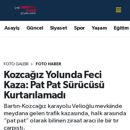
Asayiş
Bartın Nöbetçi Eczaneler
Asayiş
Güncel
Siyaset
Spor
Yaşam
Eğitim
Bartın Hakkında
Bartın Hava Durumu
Çevre
Bartin Namaz Vakitleri
FOTO GALERI
FOTO HABER
Eğitim
Bartın Trafik Yoğunluk Haritası
Kozcağız Yolunda Feci
Ekonomi
Süper Lig Puan Durumu ve Fikstür
Kaza: Pat Pat Sürücüsü
Kurtarılamadı
Güncel
Tüm Manşetler
Bartın-Kozcağız karayolu Velioğlu mevkiinde
Kültür-Sanat
Son Dakika Haberleri
meydana gelen trafik kazasında, halk arasında
“pat pat” olarak bilinen ziraat aracı ile bir tır
Magazin
Haber Arşivi
çarpıştı.