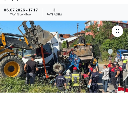
Medya
06.07.2026 - 17:17
3
YAYINLANMA
PAYLAŞIM
Sağlık
Sinema
Sivil Toplum
Siyaset
Spor
Tarım
Turizm
Yaşam