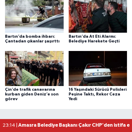
Bartın’da bomba ihbarı:
Bartın’da At Eti Alarmı:
Çantadan çıkanlar şaşırttı
Belediye Harekete Geçti
Çin’de trafik canavarına
16 Yaşındaki Sürücü Polisleri
kurban giden Deniz’e son
Peşine Taktı, Rekor Ceza
görev
Yedi
BARÜ’yü Tercih Eden İlk 5 Bin Öğrenciye Aylık 25 
10:32 |
Amasra Belediye Başkanı Çakır CHP'den istifa e
23:14 |