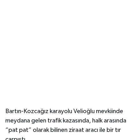
Yerel Yönetimler
DÜNYA
YEREL
Bartın-Kozcağız karayolu Velioğlu mevkiinde
meydana gelen trafik kazasında, halk arasında
“pat pat” olarak bilinen ziraat aracı ile bir tır
çarpıştı.