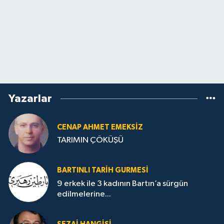
Yazarlar
CENAP AHMET EMEKSİZ
TARIMIN ÇÖKÜŞÜ
BARTINLI TARIH GURMESI
9 erkek ile 3 kadının Bartın’a sürgün
edilmelerine...