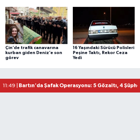
Çin’de trafik canavarına
16 Yaşındaki Sürücü Polisleri
kurban giden Deniz’e son
Peşine Taktı, Rekor Ceza
görev
Yedi
Bartın'da Şafak Operasyonu: 5 Gözaltı, 4 Şüphel
11:49 |