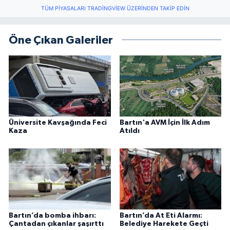
TÜM PIYASALARI TRADINGVIEW ÜZERINDEN TAKIP EDIN
Öne Çıkan Galeriler
Üniversite Kavşağında Feci
Bartın'a AVM İçin İlk Adım
Kaza
Atıldı
Bartın’da bomba ihbarı:
Bartın’da At Eti Alarmı:
Çantadan çıkanlar şaşırttı
Belediye Harekete Geçti