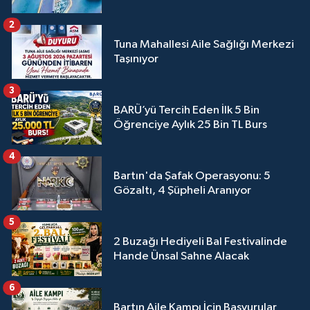
2
Tuna Mahallesi Aile Sağlığı Merkezi
Taşınıyor
3
BARÜ’yü Tercih Eden İlk 5 Bin
Öğrenciye Aylık 25 Bin TL Burs
4
Bartın'da Şafak Operasyonu: 5
Gözaltı, 4 Şüpheli Aranıyor
5
2 Buzağı Hediyeli Bal Festivalinde
Hande Ünsal Sahne Alacak
6
Bartın Aile Kampı İçin Başvurular