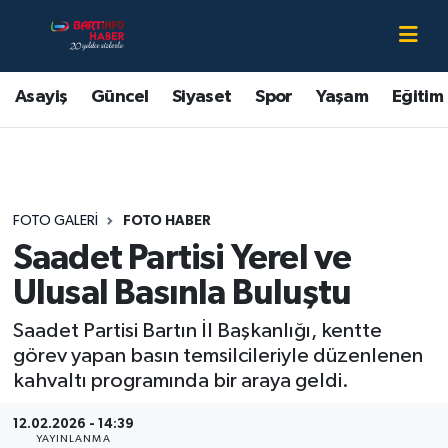
Asayiş
Bartın Nöbetçi Eczaneler
Asayiş
Güncel
Siyaset
Spor
Yaşam
Eğitim
Bartın Hakkında
Bartın Hava Durumu
Çevre
Bartin Namaz Vakitleri
FOTO GALERI
FOTO HABER
Eğitim
Bartın Trafik Yoğunluk Haritası
Saadet Partisi Yerel ve
Ekonomi
Süper Lig Puan Durumu ve Fikstür
Ulusal Basınla Buluştu
Saadet Partisi Bartın İl Başkanlığı, kentte
Güncel
Tüm Manşetler
görev yapan basın temsilcileriyle düzenlenen
kahvaltı programında bir araya geldi.
Kültür-Sanat
Son Dakika Haberleri
12.02.2026 - 14:39
Magazin
Haber Arşivi
YAYINLANMA