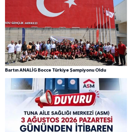
Bartın ANALİG Bocce Türkiye Şampiyonu Oldu