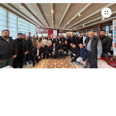
Medya
Sağlık
Sinema
Sivil Toplum
Siyaset
Spor
Tarım
Turizm
Yaşam