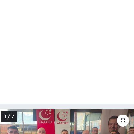
Yerel Yönetimler
DÜNYA
YEREL
1 / 7