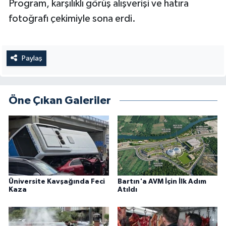
Program, karşılıklı görüş alışverişi ve hatıra
fotoğrafı çekimiyle sona erdi.
Paylaş
Öne Çıkan Galeriler
Üniversite Kavşağında Feci
Bartın'a AVM İçin İlk Adım
Kaza
Atıldı