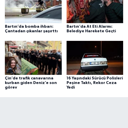
Bartın’da bomba ihbarı:
Bartın’da At Eti Alarmı:
Çantadan çıkanlar şaşırttı
Belediye Harekete Geçti
Çin’de trafik canavarına
16 Yaşındaki Sürücü Polisleri
kurban giden Deniz’e son
Peşine Taktı, Rekor Ceza
görev
Yedi