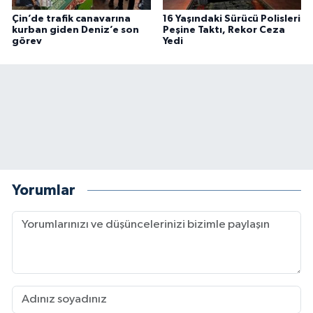
Çin’de trafik canavarına
16 Yaşındaki Sürücü Polisleri
kurban giden Deniz’e son
Peşine Taktı, Rekor Ceza
görev
Yedi
Yorumlar