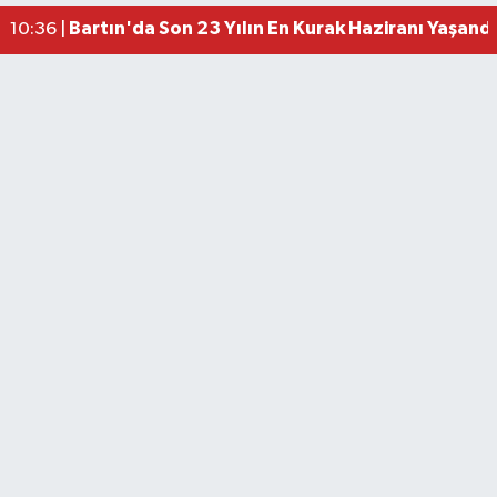
10:36 |
Amasra Belediye Başkanı Çakır CHP'den istifa e
23:14 |