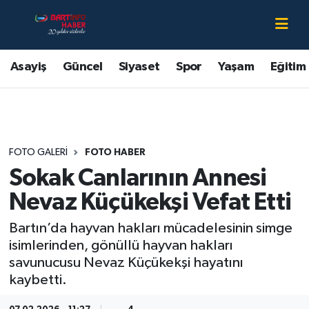
Asayiş
Bartın Nöbetçi Eczaneler
Asayiş
Güncel
Siyaset
Spor
Yaşam
Eğitim
Bartın Hakkında
Bartın Hava Durumu
Çevre
Bartin Namaz Vakitleri
FOTO GALERI
FOTO HABER
Eğitim
Bartın Trafik Yoğunluk Haritası
Sokak Canlarının Annesi
Ekonomi
Süper Lig Puan Durumu ve Fikstür
Nevaz Küçükekşi Vefat Etti
Bartın’da hayvan hakları mücadelesinin simge
Güncel
Tüm Manşetler
isimlerinden, gönüllü hayvan hakları
savunucusu Nevaz Küçükekşi hayatını
Kültür-Sanat
Son Dakika Haberleri
kaybetti.
Magazin
Haber Arşivi