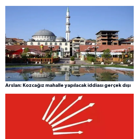
Arslan: Kozcağız mahalle yapılacak iddiası gerçek dışı