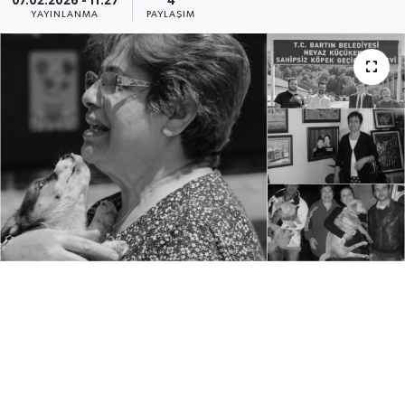
07.02.2026 - 11:27
4
YAYINLANMA
PAYLAŞIM
Medya
Sağlık
Sinema
Sivil Toplum
Siyaset
Spor
Tarım
Turizm
Yaşam