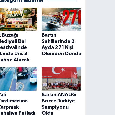
Kategori Haberler
2 Buzağı
Bartın
ediyeli Bal
Sahillerinde 2
estivalinde
Ayda 271 Kişi
Hande Ünsal
Ölümden Döndü
Sahne Alacak
ali
Bartın ANALİG
ardımcısına
Bocce Türkiye
Çarpmak
Şampiyonu
ahalıya Patladı
Oldu