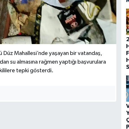
H
F
öyü Düz Mahallesi’nde yaşayan bir vatandaş,
fından su almasına rağmen yaptığı başvurulara
kililere tepki gösterdi.
V
Y
P