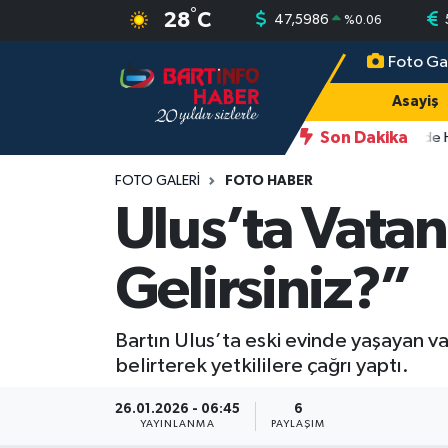
°
28
C
47,5986
%
0.06
Foto Ga
Asayiş
Bartın Nöbetçi Eczaneler
Asayiş
Bartın Hakkında
Bartın Hava Durumu
Son Dakika
11:43
2 Buzağı Hediyeli Bal Festivalinde H
Çevre
Bartin Namaz Vakitleri
FOTO GALERI
FOTO HABER
Ulus’ta Vatan
Eğitim
Bartın Trafik Yoğunluk Haritası
Gelirsiniz?”
Ekonomi
Süper Lig Puan Durumu ve Fikstür
Güncel
Tüm Manşetler
Bartın Ulus’ta eski evinde yaşayan v
belirterek yetkililere çağrı yaptı.
Kültür-Sanat
Son Dakika Haberleri
26.01.2026 - 06:45
6
YAYINLANMA
PAYLAŞIM
Magazin
Haber Arşivi