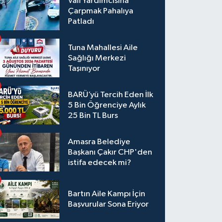
Vali Yardımcısına
Çarpmak Pahalıya
Patladı
Tuna Mahallesi Aile
Sağlığı Merkezi
Taşınıyor
BARÜ’yü Tercih Eden İlk
5 Bin Öğrenciye Aylık
25 Bin TL Burs
Amasra Belediye
Başkanı Çakır CHP'den
istifa edecek mi?
Bartın Aile Kampı İçin
Başvurular Sona Eriyor