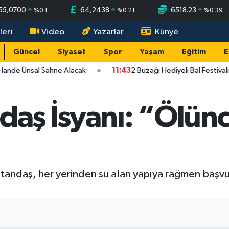
55,0700
64,2438
6518.23
%
0.1
%
0.21
%
0.39
leri
Video
Yazarlar
Künye
Güncel
Siyaset
Spor
Yaşam
Eğitim
E
ande Ünsal Sahne Alacak
11:43
2 Buzağı Hediyeli Bal Festivali
daş İsyanı: “Ölün
atandaş, her yerinden su alan yapıya rağmen başvu