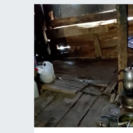
Medya
Sağlık
Sinema
Sivil Toplum
Siyaset
Spor
Tarım
Turizm
Yaşam