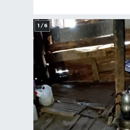
Yerel Yönetimler
1 / 6
DÜNYA
YEREL