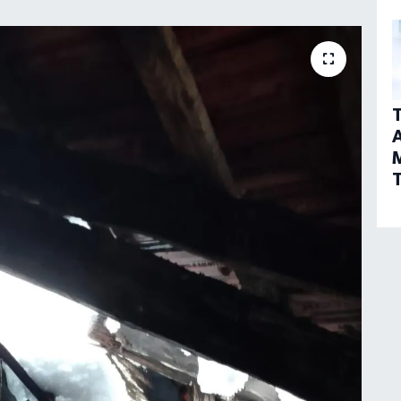
T
A
T