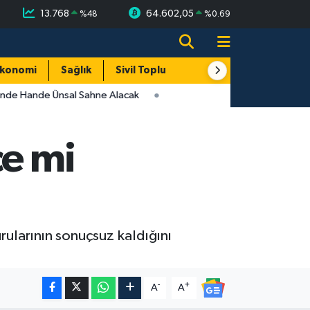
13.768
64.602,05
%
48
%
0.69
konomi
Sağlık
Sivil Toplum
Turizm
Yerel
nde Hande Ünsal Sahne Alacak
ce mi
rularının sonuçsuz kaldığını
-
+
A
A