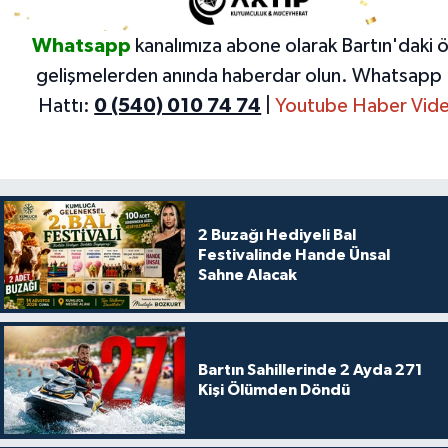
Whatsapp
kanalımıza abone olarak Bartın'daki 
gelişmelerden anında haberdar olun.
Whatsapp 
Hattı:
0 (540) 010 74 74
|
Youtube Haber Vide
2 Buzağı Hediyeli Bal
Festivalinde Hande Ünsal
Sahne Alacak
Bartın Sahillerinde 2 Ayda 271
Kişi Ölümden Döndü