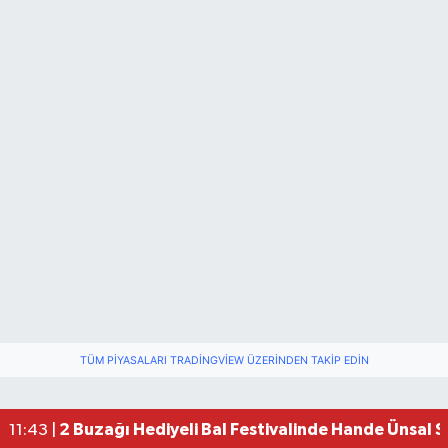
TÜM PIYASALARI TRADINGVIEW ÜZERINDEN TAKIP EDIN
2 Buzağı Hediyeli Bal Festivalinde Hande Ünsal 
11:43 |