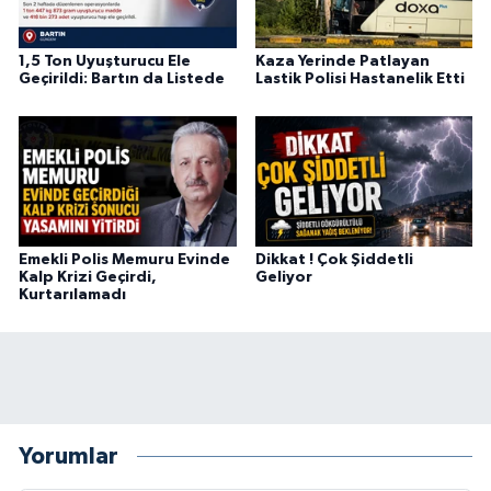
1,5 Ton Uyuşturucu Ele
Kaza Yerinde Patlayan
Geçirildi: Bartın da Listede
Lastik Polisi Hastanelik Etti
Emekli Polis Memuru Evinde
Dikkat ! Çok Şiddetli
Kalp Krizi Geçirdi,
Geliyor
Kurtarılamadı
Yorumlar