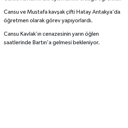
Cansu ve Mustafa kavşak çifti Hatay Antakya'da
Yerel Yönetimler
öğretmen olarak görev yapıyorlardı.
DÜNYA
Cansu Kavlak’ın cenazesinin yarın öğlen
saatlerinde Bartın'a gelmesi bekleniyor.
YEREL