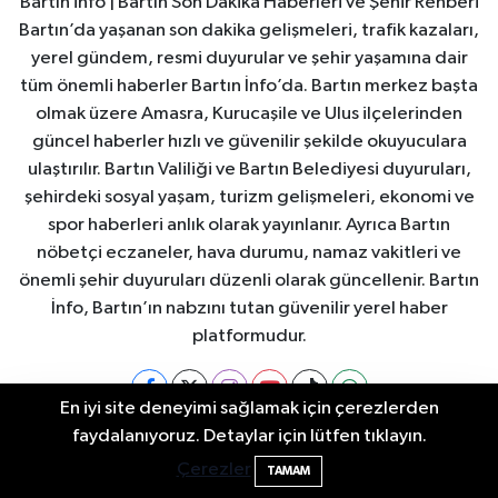
Bartın info | Bartın Son Dakika Haberleri ve Şehir Rehberi
Bartın’da yaşanan son dakika gelişmeleri, trafik kazaları,
yerel gündem, resmi duyurular ve şehir yaşamına dair
tüm önemli haberler Bartın İnfo’da. Bartın merkez başta
olmak üzere Amasra, Kurucaşile ve Ulus ilçelerinden
güncel haberler hızlı ve güvenilir şekilde okuyuculara
ulaştırılır. Bartın Valiliği ve Bartın Belediyesi duyuruları,
şehirdeki sosyal yaşam, turizm gelişmeleri, ekonomi ve
spor haberleri anlık olarak yayınlanır. Ayrıca Bartın
nöbetçi eczaneler, hava durumu, namaz vakitleri ve
önemli şehir duyuruları düzenli olarak güncellenir. Bartın
İnfo, Bartın’ın nabzını tutan güvenilir yerel haber
platformudur.
En iyi site deneyimi sağlamak için çerezlerden
2 Buzağı Hediyeli Bal Festivalinde Hande
11:43
faydalanıyoruz. Detaylar için lütfen tıklayın.
Bartın Nöbetçi Eczaneler
Bartın Hava Durumu
Ünsal Sahne Alacak
Çerezler
TAMAM