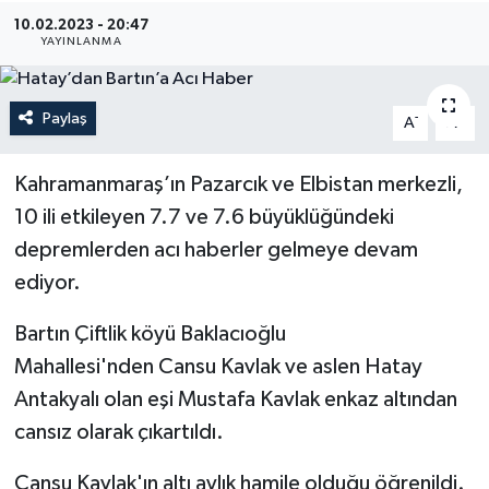
10.02.2023 - 20:47
Medya
YAYINLANMA
Sağlık
Paylaş
-
+
A
A
Sinema
Kahramanmaraş’ın Pazarcık ve Elbistan merkezli,
Sivil Toplum
10 ili etkileyen 7.7 ve 7.6 büyüklüğündeki
depremlerden acı haberler gelmeye devam
Siyaset
ediyor.
Spor
Bartın Çiftlik köyü Baklacıoğlu
Mahallesi'nden Cansu Kavlak ve aslen Hatay
Tarım
Antakyalı olan eşi Mustafa Kavlak enkaz altından
Turizm
cansız olarak çıkartıldı.
Cansu Kavlak'ın altı aylık hamile olduğu öğrenildi.
Yaşam