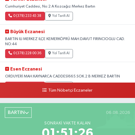
Cumhuriyet Caddesi, No:2 A Kozcağız Merkez Bartın
0 (378) 233 45 38
Yol Tarifi Al
Büyük Eczanesi
BARTIN ILI MERKEZ ILÇE KEMERKÖPRÜ MAH.DAVUT FIRINCIOGLU CAD.
NO:44
0 (378) 228 00 36
Yol Tarifi Al
Esen Eczanesi
ORDUYERİ MAH.KAYNARCA CADDESİ665.SOK.2 B MERKEZ BARTIN
0 (378) 502 33 32
Yol Tarifi Al
Tüm Nöbetçi Eczaneler
Çolpak Eczanesi
Şiremirçavuş Mahallesi, Kırıkçı Zeliha Ana Sokak No:20 8 Merkez Bartın
BARTIN
06.08.2026
0 (378) 227 85 45
Yol Tarifi Al
SONRAKI VAKTE KALAN
01:51:25