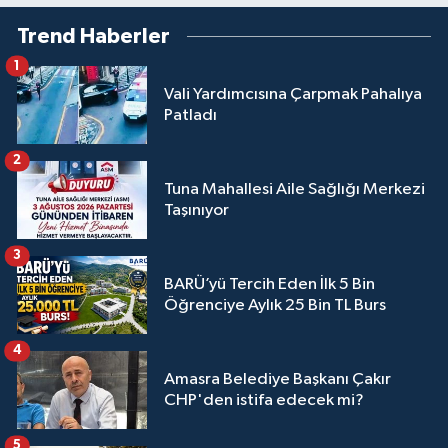
Trend Haberler
1
Vali Yardımcısına Çarpmak Pahalıya
Patladı
2
Tuna Mahallesi Aile Sağlığı Merkezi
Taşınıyor
3
BARÜ’yü Tercih Eden İlk 5 Bin
Öğrenciye Aylık 25 Bin TL Burs
4
Amasra Belediye Başkanı Çakır
CHP'den istifa edecek mi?
5