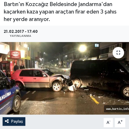
Bartın'ın Kozcağız Beldesinde Jandarma'dan
Medya
kaçarken kaza yapan araçtan firar eden 3 şahıs
her yerde aranıyor.
Sağlık
21.02.2017 - 17:40
YAYINLANMA
Sinema
Sivil Toplum
Siyaset
Spor
Tarım
Turizm
Paylaş
-
+
A
A
Yaşam