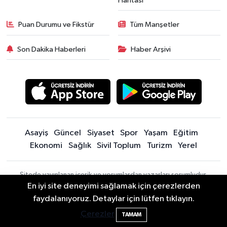
Haritası
Puan Durumu ve Fikstür
Tüm Manşetler
Son Dakika Haberleri
Haber Arşivi
Asayiş
Güncel
Siyaset
Spor
Yaşam
Eğitim
Ekonomi
Sağlık
Sivil Toplum
Turizm
Yerel
Sitede yayınlanan içerik ve yorumlardan yazarları sorumludur.
Yayınlanan yorumlardan Bartın Son Dakika Haberleri | Bartın Haber |
En iyi site deneyimi sağlamak için çerezlerden
Bartın İnfo sorumlu tutulamaz. Sitedeki tüm harici linkler ayrı bir
2 Buzağı Hediyeli Bal Festivalinde Hande
11:43
faydalanıyoruz. Detaylar için lütfen tıklayın.
sayfada açılır. Sitemizde yayınlanan haber, köşe yazıları ve
Ünsal Sahne Alacak
Çerezler
TAMAM
fotoğraflar izin alınmaksızın kaynak gösterilse dahi, herhangi bir