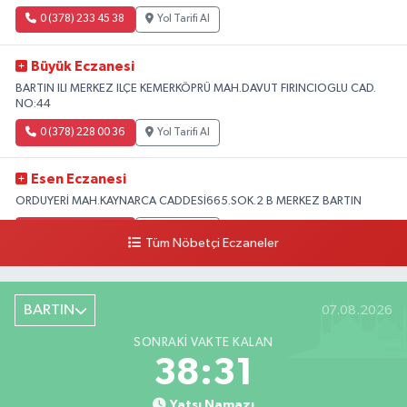
0 (378) 233 45 38
Yol Tarifi Al
Büyük Eczanesi
BARTIN ILI MERKEZ ILÇE KEMERKÖPRÜ MAH.DAVUT FIRINCIOGLU CAD.
NO:44
0 (378) 228 00 36
Yol Tarifi Al
Esen Eczanesi
ORDUYERİ MAH.KAYNARCA CADDESİ665.SOK.2 B MERKEZ BARTIN
0 (378) 502 33 32
Yol Tarifi Al
Tüm Nöbetçi Eczaneler
Çolpak Eczanesi
Şiremirçavuş Mahallesi, Kırıkçı Zeliha Ana Sokak No:20 8 Merkez Bartın
BARTIN
07.08.2026
0 (378) 227 85 45
Yol Tarifi Al
SONRAKI VAKTE KALAN
38:30
Yatsı Namazı