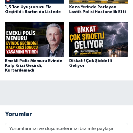
1,5 Ton Uyuşturucu Ele
Kaza Yerinde Patlayan
Geçirildi: Bartın da Listede
Lastik Polisi Hastanelik Etti
Emekli Polis Memuru Evinde
Dikkat ! Çok Şiddetli
Kalp Krizi Geçirdi,
Geliyor
Kurtarılamadı
Yorumlar