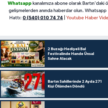
Whatsapp
kanalımıza abone olarak Bartın'daki 
gelişmelerden anında haberdar olun.
Whatsapp 
Hattı:
0 (540) 010 74 74
|
Youtube Haber Vide
2 Buzağı Hediyeli Bal
Festivalinde Hande Ünsal
Sahne Alacak
Bartın Sahillerinde 2 Ayda 271
Kişi Ölümden Döndü