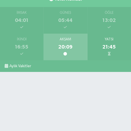
İMSAK
GÜNEŞ
ÖĞLE
04:01
05:44
13:02
İKINDI
AKŞAM
YATSI
16:55
20:09
21:45
Aylık Vakitler