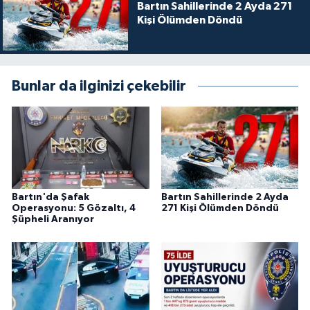
Bartın Sahillerinde 2 Ayda 271
Kişi Ölümden Döndü
Bunlar da ilginizi çekebilir
Bartın'da Şafak
Bartın Sahillerinde 2 Ayda
Operasyonu: 5 Gözaltı, 4
271 Kişi Ölümden Döndü
Şüpheli Aranıyor