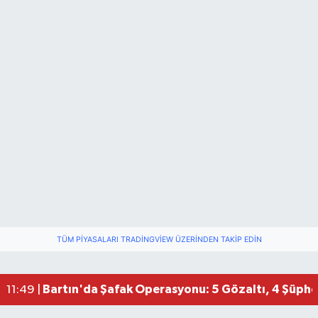
TÜM PIYASALARI TRADINGVIEW ÜZERINDEN TAKIP EDIN
Bartın'da Şafak Operasyonu: 5 Gözaltı, 4 Şüphel
11:49 |