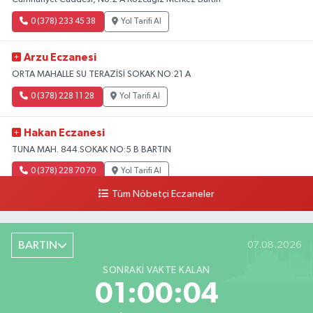
0 (378) 233 45 38
Yol Tarifi Al
Arzu Eczanesi
ORTA MAHALLE SU TERAZİSİ SOKAK NO:21 A
0 (378) 228 11 28
Yol Tarifi Al
Hakan Eczanesi
TUNA MAH. 844.SOKAK NO:5 B BARTIN
0 (378) 228 70 70
Yol Tarifi Al
Tüm Nöbetçi Eczaneler
BARTIN
07.08.2026
SONRAKI VAKTE KALAN
01:00:03