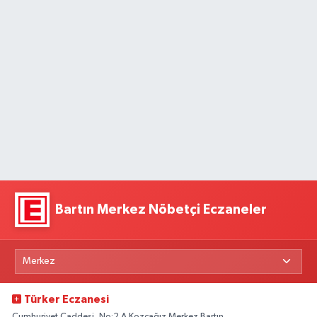
Bartın Merkez Nöbetçi Eczaneler
Türker Eczanesi
Cumhuriyet Caddesi, No:2 A Kozcağız Merkez Bartın