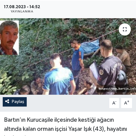
17.08.2023 - 14:52
Medya
YAYINLANMA
Sağlık
Sinema
Sivil Toplum
Siyaset
Spor
Paylaş
-
+
A
A
Tarım
Turizm
Bartın’ın Kurucaşile ilçesinde kestiği ağacın
altında kalan orman işçisi Yaşar Işık (43), hayatını
Yaşam