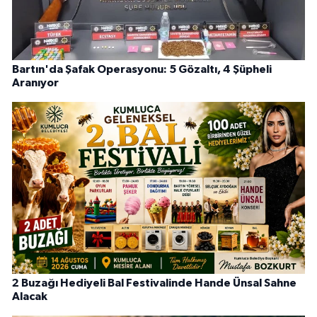
Bartın'da Şafak Operasyonu: 5 Gözaltı, 4 Şüpheli
Aranıyor
2 Buzağı Hediyeli Bal Festivalinde Hande Ünsal Sahne
Alacak