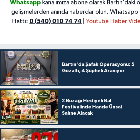
Whatsapp
kanalımıza abone olarak Bartın'daki 
gelişmelerden anında haberdar olun.
Whatsapp 
Hattı:
0 (540) 010 74 74
|
Youtube Haber Vide
Bartın'da Şafak Operasyonu: 5
Gözaltı, 4 Şüpheli Aranıyor
2 Buzağı Hediyeli Bal
Festivalinde Hande Ünsal
Sahne Alacak