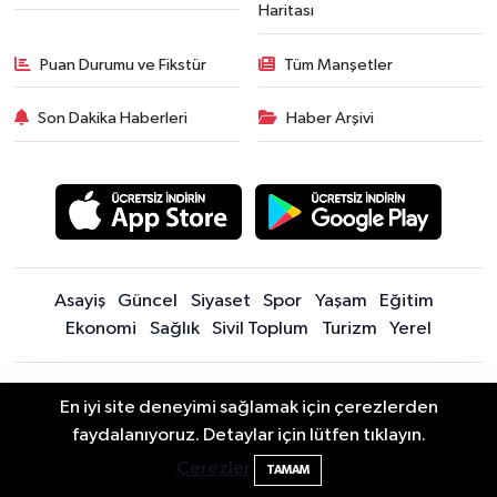
Haritası
Puan Durumu ve Fikstür
Tüm Manşetler
Son Dakika Haberleri
Haber Arşivi
Asayiş
Güncel
Siyaset
Spor
Yaşam
Eğitim
Ekonomi
Sağlık
Sivil Toplum
Turizm
Yerel
Sitede yayınlanan içerik ve yorumlardan yazarları sorumludur.
En iyi site deneyimi sağlamak için çerezlerden
Yayınlanan yorumlardan Bartın Son Dakika Haberleri | Bartın Haber |
Bartın'da Şafak Operasyonu: 5 Gözaltı, 4
11:49
faydalanıyoruz. Detaylar için lütfen tıklayın.
Bartın İnfo sorumlu tutulamaz. Sitedeki tüm harici linkler ayrı bir
Şüpheli Aranıyor
sayfada açılır. Sitemizde yayınlanan haber, köşe yazıları ve
Çerezler
TAMAM
fotoğraflar izin alınmaksızın kaynak gösterilse dahi, herhangi bir