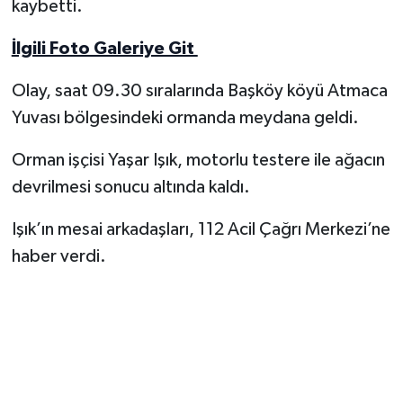
kaybetti.
Yerel Yönetimler
İlgili Foto Galeriye Git
DÜNYA
Olay, saat 09.30 sıralarında Başköy köyü Atmaca
Yuvası bölgesindeki ormanda meydana geldi.
YEREL
Orman işçisi Yaşar Işık, motorlu testere ile ağacın
devrilmesi sonucu altında kaldı.
Işık’ın mesai arkadaşları, 112 Acil Çağrı Merkezi’ne
haber verdi.