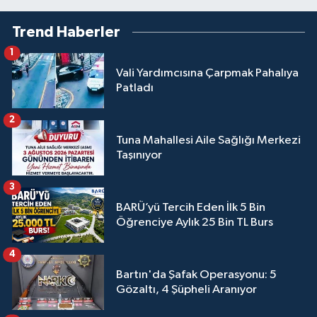
Trend Haberler
1
Vali Yardımcısına Çarpmak Pahalıya
Patladı
2
Tuna Mahallesi Aile Sağlığı Merkezi
Taşınıyor
3
BARÜ’yü Tercih Eden İlk 5 Bin
Öğrenciye Aylık 25 Bin TL Burs
4
Bartın'da Şafak Operasyonu: 5
Gözaltı, 4 Şüpheli Aranıyor