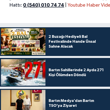
Hattı:
0 (540) 010 74 74
|
Youtube Haber Vide
2 Buzağı Hediyeli Bal
Festivalinde Hande Ünsal
Sahne Alacak
Bartın Sahillerinde 2 Ayda 271
Kişi Ölümden Döndü
Bartın Medya’dan Bartın
TSO’ya Ziyaret