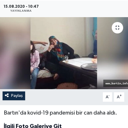
15.08.2020 - 10:47
Medya
YAYINLANMA
Sağlık
Sinema
Sivil Toplum
Siyaset
Spor
Paylaş
-
+
A
A
Tarım
Turizm
Bartın'da kovid-19 pandemisi bir can daha aldı.
İlgili Foto Galeriye Git
Yaşam