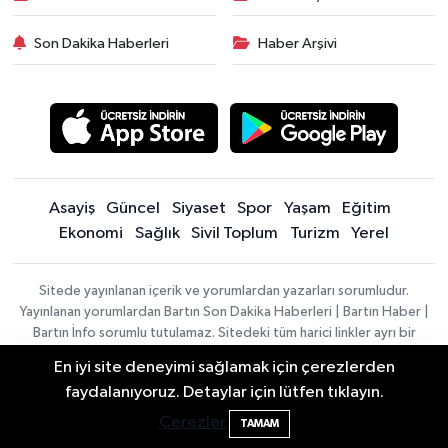
Son Dakika Haberleri
Haber Arşivi
Asayiş
Güncel
Siyaset
Spor
Yaşam
Eğitim
Ekonomi
Sağlık
Sivil Toplum
Turizm
Yerel
Sitede yayınlanan içerik ve yorumlardan yazarları sorumludur.
Yayınlanan yorumlardan Bartın Son Dakika Haberleri | Bartın Haber |
Bartın İnfo sorumlu tutulamaz. Sitedeki tüm harici linkler ayrı bir
sayfada açılır. Sitemizde yayınlanan haber, köşe yazıları ve
En iyi site deneyimi sağlamak için çerezlerden
fotoğraflar izin alınmaksızın kaynak gösterilse dahi, herhangi bir
2 Buzağı Hediyeli Bal Festivalinde Hande
11:43
faydalanıyoruz. Detaylar için lütfen tıklayın.
ortamda kullanılamaz ve yayınlanamaz
Ünsal Sahne Alacak
Çerezler
TAMAM