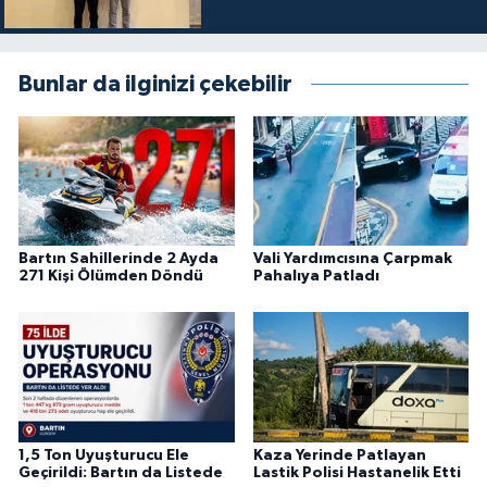
Bunlar da ilginizi çekebilir
Bartın Sahillerinde 2 Ayda
Vali Yardımcısına Çarpmak
271 Kişi Ölümden Döndü
Pahalıya Patladı
1,5 Ton Uyuşturucu Ele
Kaza Yerinde Patlayan
Geçirildi: Bartın da Listede
Lastik Polisi Hastanelik Etti