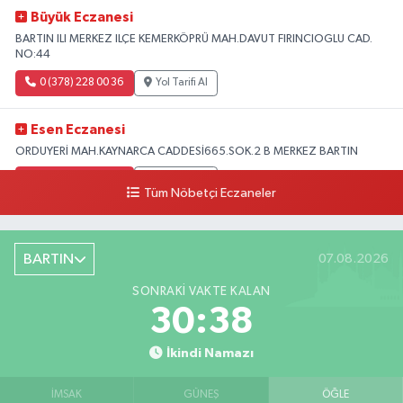
Büyük Eczanesi
BARTIN ILI MERKEZ ILÇE KEMERKÖPRÜ MAH.DAVUT FIRINCIOGLU CAD.
NO:44
0 (378) 228 00 36
Yol Tarifi Al
Esen Eczanesi
ORDUYERİ MAH.KAYNARCA CADDESİ665.SOK.2 B MERKEZ BARTIN
0 (378) 502 33 32
Yol Tarifi Al
Tüm Nöbetçi Eczaneler
Çolpak Eczanesi
Şiremirçavuş Mahallesi, Kırıkçı Zeliha Ana Sokak No:20 8 Merkez Bartın
BARTIN
07.08.2026
0 (378) 227 85 45
Yol Tarifi Al
SONRAKI VAKTE KALAN
30:36
İkindi Namazı
İMSAK
GÜNEŞ
ÖĞLE