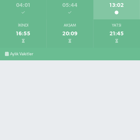
04:01
05:44
13:02
İKINDI
AKŞAM
YATSI
16:55
20:09
21:45
Aylık Vakitler