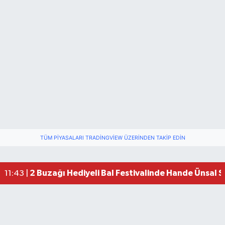
TÜM PIYASALARI TRADINGVIEW ÜZERINDEN TAKIP EDIN
2 Buzağı Hediyeli Bal Festivalinde Hande Ünsal 
11:43 |