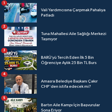
1
Vali Yardımcısına Çarpmak Pahalıya
Patladı
2
Tuna Mahallesi Aile Sağlığı Merkezi
Taşınıyor
3
BARÜ’yü Tercih Eden İlk 5 Bin
Öğrenciye Aylık 25 Bin TL Burs
4
Amasra Belediye Başkanı Çakır
CHP'den istifa edecek mi?
5
Bartın Aile Kampı İçin Başvurular
Sona Eriyor