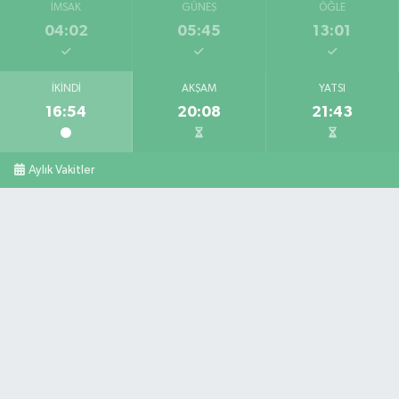
İMSAK
GÜNEŞ
ÖĞLE
04:02
05:45
13:01
İKINDI
AKŞAM
YATSI
16:54
20:08
21:43
Aylık Vakitler