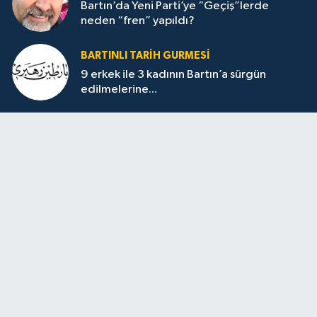
Bartın’da Yeni Parti’ye “Geçiş”lerde
neden “fren” yapıldı?
BARTINLI TARIH GURMESI
9 erkek ile 3 kadının Bartın’a sürgün
edilmelerine...