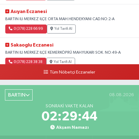
Asıyan Eczanesi
BARTIN ILI MERKEZ ILÇE ORTA MAH.HENDEKYANI CAD.NO:2-A
0 (378) 228 66 99
Yol Tarifi Al
Sakaoglu Eczanesi
BARTIN ILI MERKEZ ILÇE KEMERKÖPRÜ MAH.YUKARI SOK. NO:49-A
0 (378) 228 38 38
Yol Tarifi Al
Tüm Nöbetçi Eczaneler
BARTIN
08.08.2026
SONRAKI VAKTE KALAN
02:29:43
Akşam Namazı