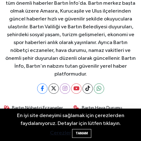
tüm önemli haberler Bartın İnfo’da. Bartın merkez başta
olmak üzere Amasra, Kurucaşile ve Ulus ilçelerinden
güncel haberler hızlı ve güvenilir şekilde okuyuculara
ulaştırılır. Bartın Valiliği ve Bartın Belediyesi duyuruları,
şehirdeki sosyal yaşam, turizm gelişmeleri, ekonomi ve
spor haberleri anlık olarak yayınlanır. Ayrıca Bartın
nöbetçi eczaneler, hava durumu, namaz vakitleri ve
önemli şehir duyuruları düzenli olarak güncellenir. Bartın
İnfo, Bartın’ın nabzını tutan güvenilir yerel haber
platformudur.
Bartın Nöbetçi Eczaneler
Bartın Hava Durumu
En iyi site deneyimi sağlamak için çerezlerden
Elektrik arızasını onanırken akıma kapılan
Bartin Namaz Vakitleri
Bartın Trafik Yoğunluk
15:21
faydalanıyoruz. Detaylar için lütfen tıklayın.
işçi öldü
Haritası
Çerezler
TAMAM