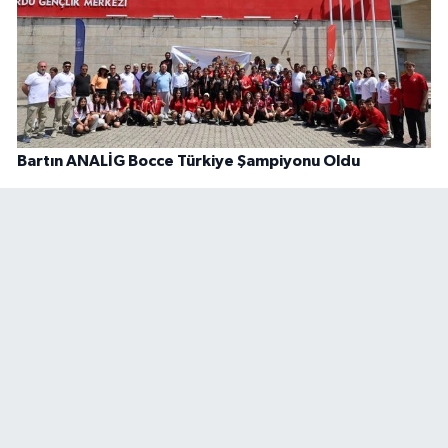
Bartın ANALİG Bocce Türkiye Şampiyonu Oldu