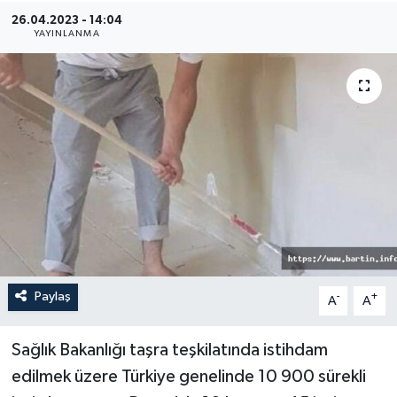
26.04.2023 - 14:04
Medya
YAYINLANMA
Sağlık
Sinema
Sivil Toplum
Siyaset
Spor
Paylaş
-
+
A
A
Tarım
Turizm
Sağlık Bakanlığı taşra teşkilatında istihdam
edilmek üzere Türkiye genelinde 10 900 sürekli
Yaşam