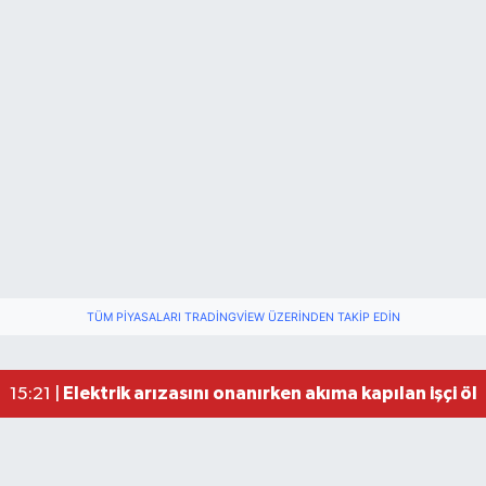
TÜM PIYASALARI TRADINGVIEW ÜZERINDEN TAKIP EDIN
Elektrik arızasını onanırken akıma kapılan işçi öl
15:21 |