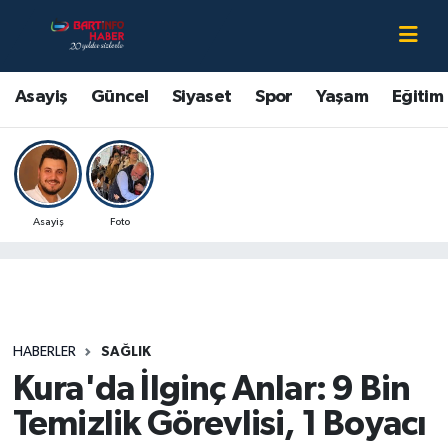
Asayiş
Bartın Nöbetçi Eczaneler
Asayiş
Güncel
Siyaset
Spor
Yaşam
Eğitim
Bartın Hakkında
Bartın Hava Durumu
Çevre
Bartin Namaz Vakitleri
Asayiş
Foto
Eğitim
Bartın Trafik Yoğunluk Haritası
Ekonomi
Süper Lig Puan Durumu ve Fikstür
Güncel
Tüm Manşetler
HABERLER
SAĞLIK
Kura'da İlginç Anlar: 9 Bin
Kültür-Sanat
Son Dakika Haberleri
Temizlik Görevlisi, 1 Boyacı
Magazin
Haber Arşivi