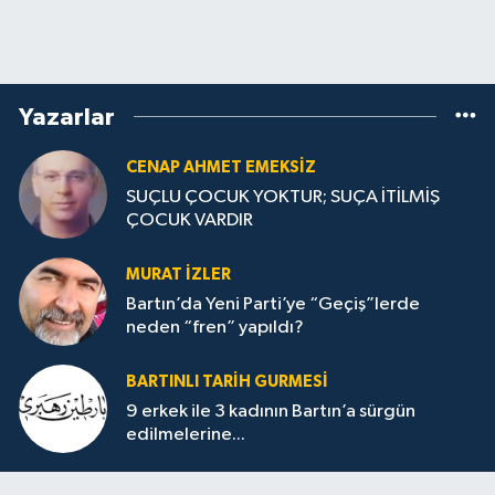
Yazarlar
CENAP AHMET EMEKSİZ
SUÇLU ÇOCUK YOKTUR; SUÇA İTİLMİŞ
ÇOCUK VARDIR
MURAT İZLER
Bartın’da Yeni Parti’ye “Geçiş”lerde
neden “fren” yapıldı?
BARTINLI TARIH GURMESI
9 erkek ile 3 kadının Bartın’a sürgün
edilmelerine...