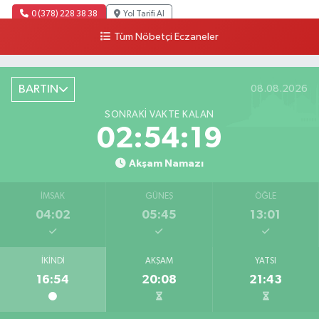
0 (378) 228 38 38
Yol Tarifi Al
Tüm Nöbetçi Eczaneler
BARTIN
08.08.2026
SONRAKI VAKTE KALAN
02:54:18
Akşam Namazı
İMSAK
GÜNEŞ
ÖĞLE
04:02
05:45
13:01
İKINDI
AKŞAM
YATSI
16:54
20:08
21:43