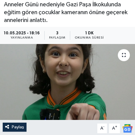
Anneler Günü nedeniyle Gazi Paşa İlkokulunda
Medya
eğitim gören çocuklar kameranın önüne geçerek
annelerini anlattı.
Sağlık
10.05.2025 - 18:16
3
1 DK
YAYINLANMA
PAYLAŞIM
OKUNMA SÜRESI
Sinema
Sivil Toplum
Siyaset
Spor
Tarım
Turizm
Paylaş
-
+
A
A
Yaşam