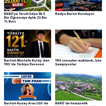
BARÜ’yü Tercih Eden İlk 5
Radyo Bartın Kuruluyor
Bin Öğrenciye Aylık 25 Bin
TL Burs
Bartınlı Mustafa Kutay'dan
YKS sonuçları açıklandı, İşte
YKS'de Türkiye Derecesi
Şampiyonlar
Bartınlı Kuzey Aras LGS'de
BARÜ'de hemşirelik