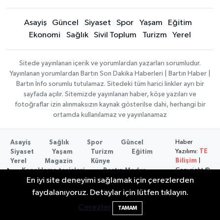
Asayiş
Güncel
Siyaset
Spor
Yaşam
Eğitim
Ekonomi
Sağlık
Sivil Toplum
Turizm
Yerel
Sitede yayınlanan içerik ve yorumlardan yazarları sorumludur.
Yayınlanan yorumlardan Bartın Son Dakika Haberleri | Bartın Haber |
Bartın İnfo sorumlu tutulamaz. Sitedeki tüm harici linkler ayrı bir
sayfada açılır. Sitemizde yayınlanan haber, köşe yazıları ve
fotoğraflar izin alınmaksızın kaynak gösterilse dahi, herhangi bir
ortamda kullanılamaz ve yayınlanamaz
Haber
Asayiş
Sağlık
Spor
Güncel
Yazılımı:
TE
Siyaset
Yaşam
Turizm
Eğitim
Bilişim
|
Yerel
Magazin
Künye
Copyright ©
Konaklama tesisleri
Bartın Medya
2026
En iyi site deneyimi sağlamak için çerezlerden
Elektrik arızasını onanırken akıma kapılan
15:21
faydalanıyoruz. Detaylar için lütfen tıklayın.
işçi öldü
Çerezler
TAMAM