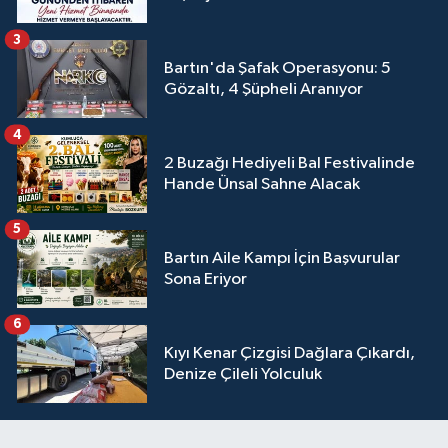
3
Bartın'da Şafak Operasyonu: 5
Gözaltı, 4 Şüpheli Aranıyor
4
2 Buzağı Hediyeli Bal Festivalinde
Hande Ünsal Sahne Alacak
5
Bartın Aile Kampı İçin Başvurular
Sona Eriyor
6
Kıyı Kenar Çizgisi Dağlara Çıkardı,
Denize Çileli Yolculuk