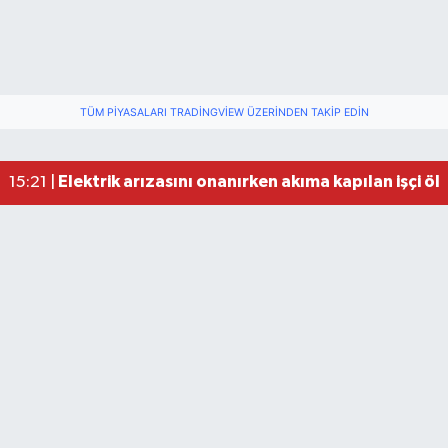
TÜM PIYASALARI TRADINGVIEW ÜZERINDEN TAKIP EDIN
Elektrik arızasını onanırken akıma kapılan işçi öl
15:21 |