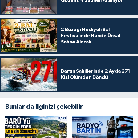
Gözaltı, 4 Şüpheli Aranıyor
2 Buzağı Hediyeli Bal
Festivalinde Hande Ünsal
Sahne Alacak
Bartın Sahillerinde 2 Ayda 271
Kişi Ölümden Döndü
Bunlar da ilginizi çekebilir