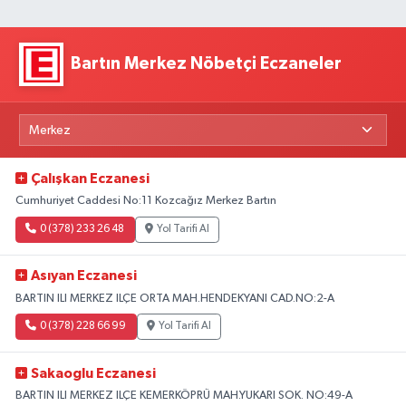
Bartın Merkez Nöbetçi Eczaneler
Çalışkan Eczanesi
Cumhuriyet Caddesi No:11 Kozcağız Merkez Bartın
0 (378) 233 26 48
Yol Tarifi Al
Asıyan Eczanesi
BARTIN ILI MERKEZ ILÇE ORTA MAH.HENDEKYANI CAD.NO:2-A
0 (378) 228 66 99
Yol Tarifi Al
Sakaoglu Eczanesi
BARTIN ILI MERKEZ ILÇE KEMERKÖPRÜ MAH.YUKARI SOK. NO:49-A