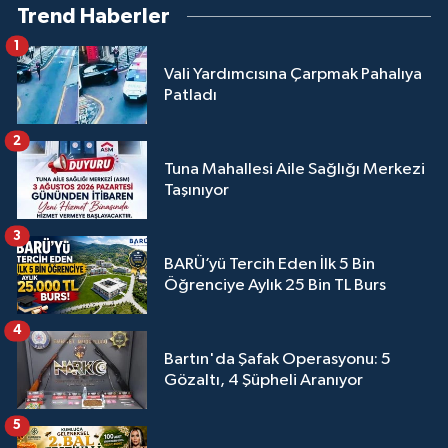
Trend Haberler
1
Vali Yardımcısına Çarpmak Pahalıya
Patladı
2
Tuna Mahallesi Aile Sağlığı Merkezi
Taşınıyor
3
BARÜ’yü Tercih Eden İlk 5 Bin
Öğrenciye Aylık 25 Bin TL Burs
4
Bartın'da Şafak Operasyonu: 5
Gözaltı, 4 Şüpheli Aranıyor
5