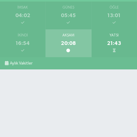
İMSAK
GÜNEŞ
ÖĞLE
04:02
05:45
13:01
İKINDI
AKŞAM
YATSI
16:54
20:08
21:43
Aylık Vakitler