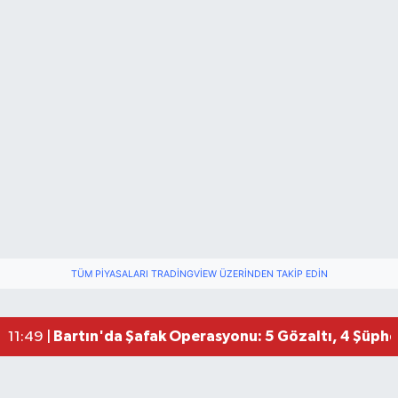
TÜM PIYASALARI TRADINGVIEW ÜZERINDEN TAKIP EDIN
Bartın'da Şafak Operasyonu: 5 Gözaltı, 4 Şüphel
11:49 |