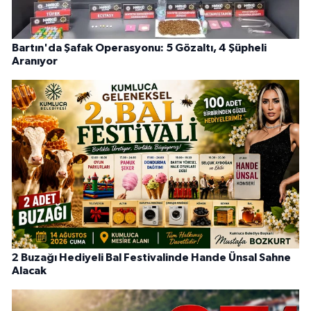
Bartın'da Şafak Operasyonu: 5 Gözaltı, 4 Şüpheli
Aranıyor
2 Buzağı Hediyeli Bal Festivalinde Hande Ünsal Sahne
Alacak