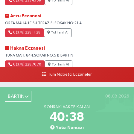
0 (378) 233 45 38
Yol Tarifi Al
Arzu Eczanesi
ORTA MAHALLE SU TERAZİSİ SOKAK NO:21 A
0 (378) 228 11 28
Yol Tarifi Al
Hakan Eczanesi
TUNA MAH. 844.SOKAK NO:5 B BARTIN
0 (378) 228 70 70
Yol Tarifi Al
Tüm Nöbetçi Eczaneler
BARTIN
08.08.2026
SONRAKI VAKTE KALAN
40:37
Yatsı Namazı