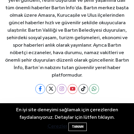
yerel gündem, resmi duyurular ve şehir yaşamına dair
tüm önemli haberler Bartın İnfo’da. Bartın merkez başta
olmak üzere Amasra, Kurucaşile ve Ulus ilçelerinden
güncel haberler hızlı ve güvenilir şekilde okuyuculara
ulaştırılır. Bartın Valiliği ve Bartın Belediyesi duyuruları,
şehirdeki sosyal yaşam, turizm gelişmeleri, ekonomi ve
spor haberleri anlık olarak yayınlanır. Ayrıca Bartın
nöbetçi eczaneler, hava durumu, namaz vakitleri ve
önemli şehir duyuruları düzenli olarak güncellenir. Bartın
İnfo, Bartın’ın nabzını tutan güvenilir yerel haber
platformudur.
Bartın Nöbetçi Eczaneler
Bartın Hava Durumu
En iyi site deneyimi sağlamak için çerezlerden
Bartın'da Şafak Operasyonu: 5 Gözaltı, 4
11:49
faydalanıyoruz. Detaylar için lütfen tıklayın.
Bartin Namaz Vakitleri
Bartın Trafik Yoğunluk
Şüpheli Aranıyor
Çerezler
TAMAM
Haritası