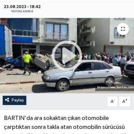
23.08.2023 - 18:42
Medya
YAYINLANMA
Sağlık
Sinema
Sivil Toplum
Siyaset
Spor
Paylaş
-
+
A
A
Tarım
Turizm
BARTIN'da ara sokaktan çıkan otomobile
çarptıktan sonra takla atan otomobilin sürücüsü
Yaşam