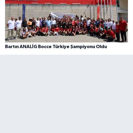
Bartın ANALİG Bocce Türkiye Şampiyonu Oldu