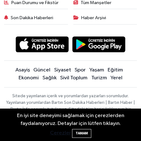
Puan Durumu ve Fikstür
Tüm Manşetler
Son Dakika Haberleri
Haber Arşivi
Asayiş
Güncel
Siyaset
Spor
Yaşam
Eğitim
Ekonomi
Sağlık
Sivil Toplum
Turizm
Yerel
Sitede yayınlanan içerik ve yorumlardan yazarları sorumludur.
Yayınlanan yorumlardan Bartın Son Dakika Haberleri | Bartın Haber |
Bartın İnfo sorumlu tutulamaz. Sitedeki tüm harici linkler ayrı bir
En iyi site deneyimi sağlamak için çerezlerden
sayfada açılır. Sitemizde yayınlanan haber, köşe yazıları ve
fotoğraflar izin alınmaksızın kaynak gösterilse dahi, herhangi bir
Elektrik arızasını onanırken akıma kapılan
15:21
faydalanıyoruz. Detaylar için lütfen tıklayın.
ortamda kullanılamaz ve yayınlanamaz
işçi öldü
Çerezler
TAMAM