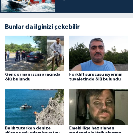
Bunlar da ilginizi çekebilir
Genç orman işçisi aracında
Forklift sürücüsü işyerinin
ölü bulundu
tuvaletinde ölü bulundu
Balık tutarken denize
Emekliliğe hazırlanan
düşen yaşlı adam hayatını
madenci elektrik akımına