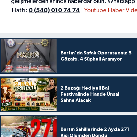
gelişmelerden anında haberdar olun.
Whatsapp 
Hattı:
0 (540) 010 74 74
|
Youtube Haber Vide
Bartın'da Şafak Operasyonu: 5
Gözaltı, 4 Şüpheli Aranıyor
2 Buzağı Hediyeli Bal
Festivalinde Hande Ünsal
Sahne Alacak
Bartın Sahillerinde 2 Ayda 271
Kişi Ölümden Döndü