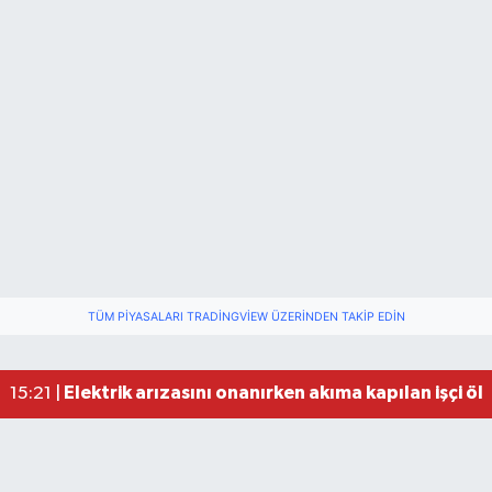
TÜM PIYASALARI TRADINGVIEW ÜZERINDEN TAKIP EDIN
Elektrik arızasını onanırken akıma kapılan işçi öl
15:21 |