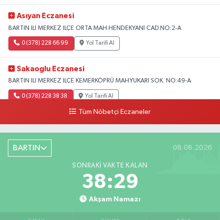
Asıyan Eczanesi
BARTIN ILI MERKEZ ILÇE ORTA MAH.HENDEKYANI CAD.NO:2-A
0 (378) 228 66 99
Yol Tarifi Al
Sakaoglu Eczanesi
BARTIN ILI MERKEZ ILÇE KEMERKÖPRÜ MAH.YUKARI SOK. NO:49-A
0 (378) 228 38 38
Yol Tarifi Al
Tüm Nöbetçi Eczaneler
BARTIN
08.08.2026
SONRAKI VAKTE KALAN
38:28
Akşam Namazı