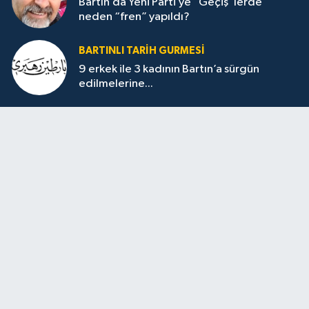
Bartın’da Yeni Parti’ye “Geçiş”lerde
neden “fren” yapıldı?
BARTINLI TARIH GURMESI
9 erkek ile 3 kadının Bartın’a sürgün
edilmelerine...