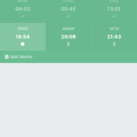
İMSAK
GÜNEŞ
ÖĞLE
04:02
05:45
13:01
İKINDI
AKŞAM
YATSI
16:54
20:08
21:43
Aylık Vakitler