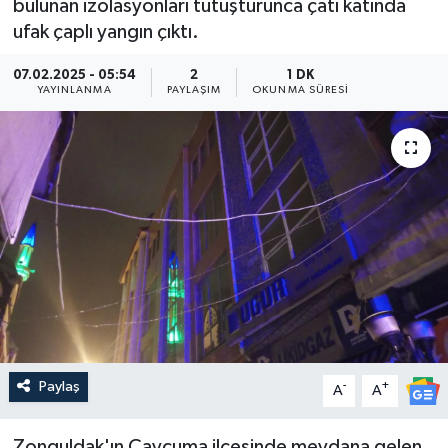
bulunan izolasyonları tutuşturunca çatı katında
ufak çaplı yangın çıktı.
Medya
07.02.2025 - 05:54
2
1 DK
Sağlık
YAYINLANMA
PAYLAŞIM
OKUNMA SÜRESI
Sinema
Sivil Toplum
Siyaset
Spor
Tarım
Paylaş
-
+
A
A
Turizm
Yaşam
Zonguldak'ın Çaycuma ilçesinde meydana gelen