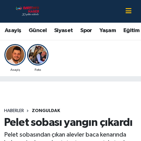
Asayiş
Bartın Nöbetçi Eczaneler
Asayiş
Güncel
Siyaset
Spor
Yaşam
Eğitim
Bartın Hakkında
Bartın Hava Durumu
Çevre
Bartin Namaz Vakitleri
Asayiş
Foto
Eğitim
Bartın Trafik Yoğunluk Haritası
Ekonomi
Süper Lig Puan Durumu ve Fikstür
Güncel
Tüm Manşetler
HABERLER
ZONGULDAK
Pelet sobası yangın çıkardı
Kültür-Sanat
Son Dakika Haberleri
Pelet sobasından çıkan alevler baca kenarında
Magazin
Haber Arşivi