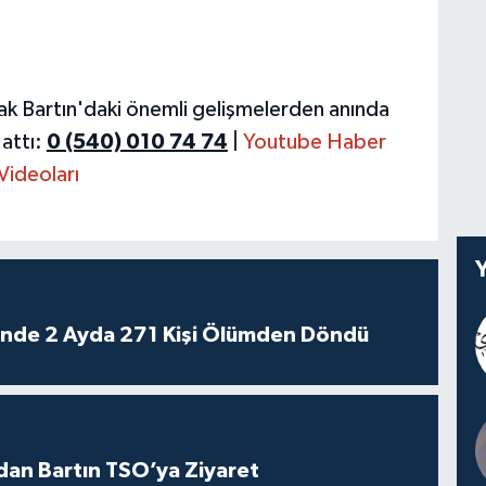
ak Bartın'daki önemli gelişmelerden anında
attı:
0 (540) 010 74 74
|
Youtube Haber
Videoları
rinde 2 Ayda 271 Kişi Ölümden Döndü
dan Bartın TSO’ya Ziyaret