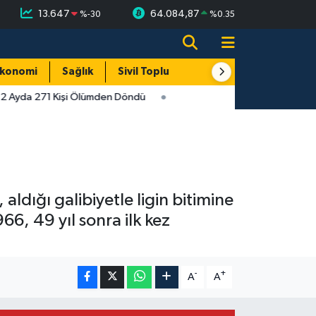
13.647
64.084,87
%
-30
%
0.35
konomi
Sağlık
Sivil Toplum
Turizm
Yerel
 2 Ayda 271 Kişi Ölümden Döndü
ığı galibiyetle ligin bitimine
6, 49 yıl sonra ilk kez
-
+
A
A