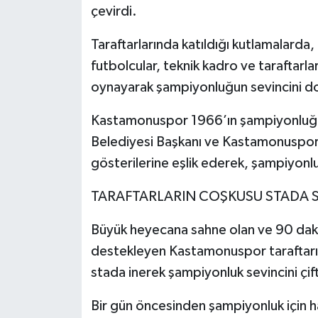
çevirdi.
Taraftarlarında katıldığı kutlamalarda,
futbolcular, teknik kadro ve taraftarla
oynayarak şampiyonluğun sevincini do
Kastamonuspor 1966’ın şampiyonluğu
Belediyesi Başkanı ve Kastamonuspor 
gösterilerine eşlik ederek, şampiyonluk 
TARAFTARLARIN COŞKUSU STADA 
Büyük heyecana sahne olan ve 90 daki
destekleyen Kastamonuspor taraftarı i
stada inerek şampiyonluk sevincini çift
Bir gün öncesinden şampiyonluk için 