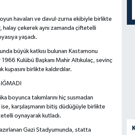
 oyun havaları ve davul-zurna ekibiyle birlikte
r, halay çekerek aynı zamanda çiftetelli
yasıya yaşadı.
nda büyük katkısı bulunan Kastamonu
1966 Kulübü Başkanı Mahir Altıkulaç, sevinç
kupasını birlikte kaldırdılar.
SIĞMADI
ka boyunca takımlarını hiç susmadan
se, karşılaşmanın bitiş düdüğüyle birlikte
etelli oynayarak kutladı.
hazırlanan Gazi Stadyumunda, statta