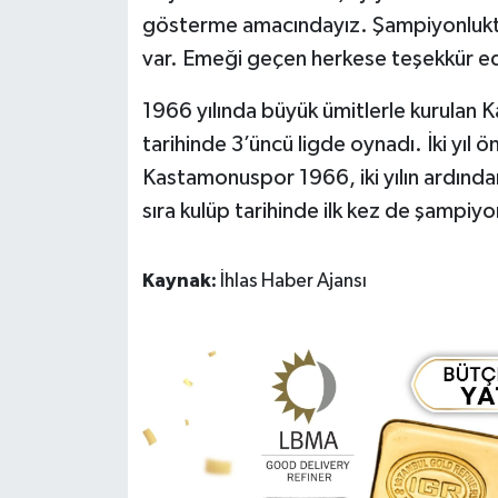
gösterme amacındayız. Şampiyonlukta 
var. Emeği geçen herkese teşekkür e
1966 yılında büyük ümitlerle kurulan
tarihinde 3’üncü ligde oynadı. İki yı
Kastamonuspor 1966, iki yılın ardında
sıra kulüp tarihinde ilk kez de şampiy
Kaynak:
İhlas Haber Ajansı