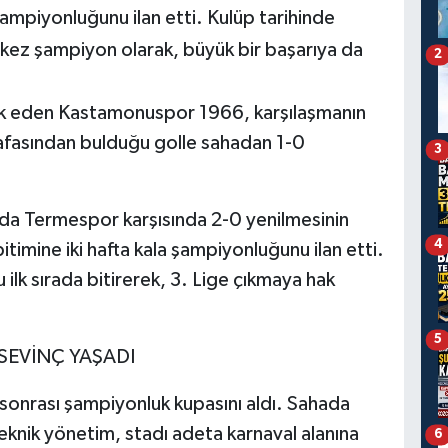
a şampiyonluğunu ilan etti. Kulüp tarihinde
kez şampiyon olarak, büyük bir başarıya da
2
k eden Kastamonuspor 1966, karşılaşmanın
afasından bulduğu golle sahadan 1-0
3
nda Termespor karşısında 2-0 yenilmesinin
4
imine iki hafta kala şampiyonluğunu ilan etti.
k sırada bitirerek, 3. Lige çıkmaya hak
5
SEVİNÇ YAŞADI
sonrası şampiyonluk kupasını aldı. Sahada
eknik yönetim, stadı adeta karnaval alanına
6