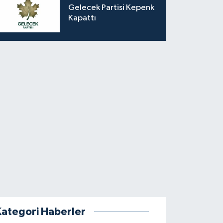
Gelecek Partisi Kepenk
Kapattı
Kategori Haberler