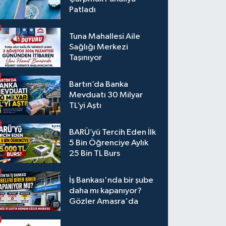
Patladı
Tuna Mahallesi Aile
Sağlığı Merkezi
Taşınıyor
Bartın’da Banka
Mevduatı 30 Milyar
TL’yi Aştı
BARÜ’yü Tercih Eden İlk
5 Bin Öğrenciye Aylık
25 Bin TL Burs
İş Bankası'nda bir şube
daha mı kapanıyor?
Gözler Amasra'da