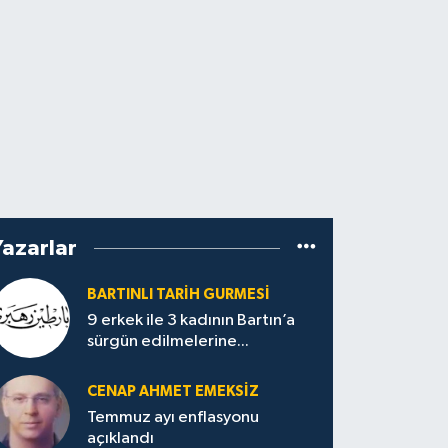
Yazarlar
BARTINLI TARIH GURMESI
9 erkek ile 3 kadının Bartın’a
sürgün edilmelerine...
CENAP AHMET EMEKSİZ
Temmuz ayı enflasyonu
açıklandı