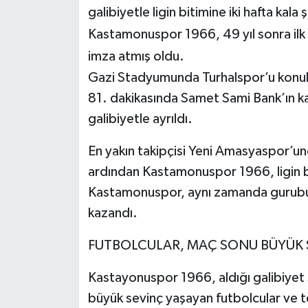
galibiyetle ligin bitimine iki hafta kal
Yerel Yönetimler
Kastamonuspor 1966, 49 yıl sonra ilk 
imza atmış oldu.
DÜNYA
Gazi Stadyumunda Turhalspor’u konu
81. dakikasında Samet Sami Bank’ın k
YEREL
galibiyetle ayrıldı.
En yakın takipçisi Yeni Amasyaspor’u
ardından Kastamonuspor 1966, ligin bit
Kastamonuspor, aynı zamanda gurubu il
kazandı.
FUTBOLCULAR, MAÇ SONU BÜYÜK 
Kastayonuspor 1966, aldığı galibiyet 
büyük sevinç yaşayan futbolcular ve t