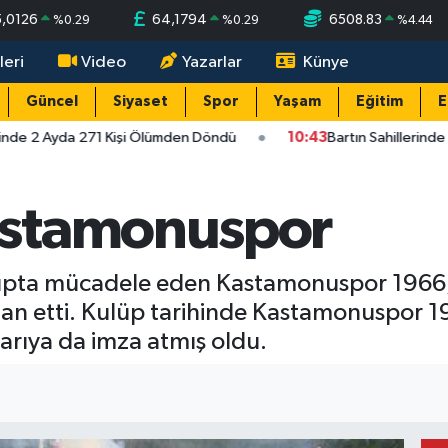
5,0126
64,1794
6508.83
%
0.29
%
0.29
%
4.44
leri
Video
Yazarlar
Künye
Güncel
Siyaset
Spor
Yaşam
Eğitim
E
rinde 2 Ayda 271 Kişi Ölümden Döndü
10:43
Bartın Sahillerinde
stamonuspor
ta mücadele eden Kastamonuspor 1966, ald
lan etti. Kulüp tarihinde Kastamonuspor 196
arıya da imza atmış oldu.