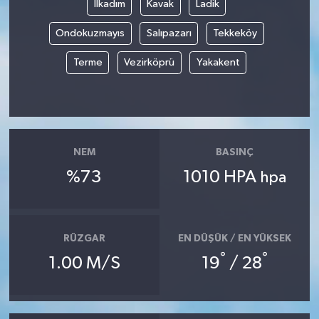
İlkadım
Kavak
Ladik
Yerel Yönetimler
Ondokuzmayıs
Salıpazarı
Tekkeköy
Terme
Vezirköprü
Yakakent
DÜNYA
YEREL
NEM
BASINÇ
%73
1010 HPA
hpa
RÜZGAR
EN DÜŞÜK / EN YÜKSEK
°
°
1.00 M/S
19
/ 28