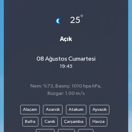
Medya
°
25
Sağlık
Açık
Sinema
Sivil Toplum
08 Ağustos Cumartesi
19:45
Siyaset
Spor
Nem: %73, Basınç: 1010 hpa hPa,
Rüzgar: 1.00 m/s
Tarım
Alaçam
Asarcık
Atakum
Ayvacık
Turizm
Bafra
Canik
Çarşamba
Havza
Yaşam