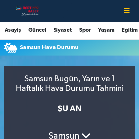
Asayiş
Bartın Nöbetçi Eczaneler
Asayiş
Güncel
Siyaset
Spor
Yaşam
Eğitim
Bartın Hakkında
Bartın Hava Durumu
Samsun Hava Durumu
Çevre
Bartin Namaz Vakitleri
Eğitim
Bartın Trafik Yoğunluk Haritası
Samsun Bugün, Yarın ve 1
Ekonomi
Süper Lig Puan Durumu ve Fikstür
Haftalık Hava Durumu Tahmini
Güncel
Tüm Manşetler
ŞU AN
Kültür-Sanat
Son Dakika Haberleri
Samsun
Magazin
Haber Arşivi