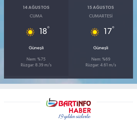
14 AĞUSTOS
15 AĞUSTOS
CUMA
CUMARTESI
°
°
18
17
Güneşli
Güneşli
Nem: %75
Nem: %69
Rüzgar: 8.39 m/s
Rüzgar: 4.61 m/s