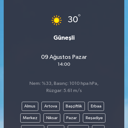
Medya
°
30
Sağlık
Güneşli
Sinema
Sivil Toplum
09 Ağustos Pazar
14:00
Siyaset
Spor
Nem: %33, Basınç: 1010 hpa hPa,
Rüzgar: 5.61 m/s
Tarım
Almus
Artova
Başçiftlik
Erbaa
Turizm
Merkez
Niksar
Pazar
Reşadiye
Yaşam