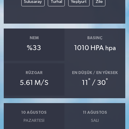
Sulusaray
Turhal
Yeşilyurt
Zile
Yerel Yönetimler
DÜNYA
NEM
BASINÇ
YEREL
%33
1010 HPA
hpa
RÜZGAR
EN DÜŞÜK / EN YÜKSEK
°
°
5.61 M/S
11
/ 30
10 AĞUSTOS
11 AĞUSTOS
PAZARTESI
SALI