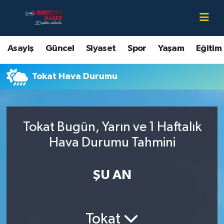
Asayiş
Bartın Nöbetçi Eczaneler
Asayiş
Güncel
Siyaset
Spor
Yaşam
Eğitim
Bartın Hakkında
Bartın Hava Durumu
Tokat Hava Durumu
Çevre
Bartin Namaz Vakitleri
Eğitim
Bartın Trafik Yoğunluk Haritası
Tokat Bugün, Yarın ve 1 Haftalık
Ekonomi
Süper Lig Puan Durumu ve Fikstür
Hava Durumu Tahmini
Güncel
Tüm Manşetler
ŞU AN
Kültür-Sanat
Son Dakika Haberleri
Tokat
Magazin
Haber Arşivi