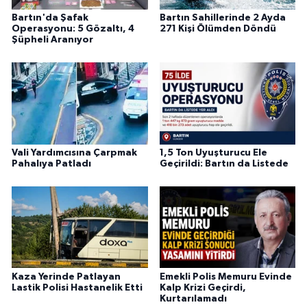
Bartın'da Şafak
Bartın Sahillerinde 2 Ayda
Operasyonu: 5 Gözaltı, 4
271 Kişi Ölümden Döndü
Şüpheli Aranıyor
Vali Yardımcısına Çarpmak
1,5 Ton Uyuşturucu Ele
Pahalıya Patladı
Geçirildi: Bartın da Listede
Kaza Yerinde Patlayan
Emekli Polis Memuru Evinde
Lastik Polisi Hastanelik Etti
Kalp Krizi Geçirdi,
Kurtarılamadı