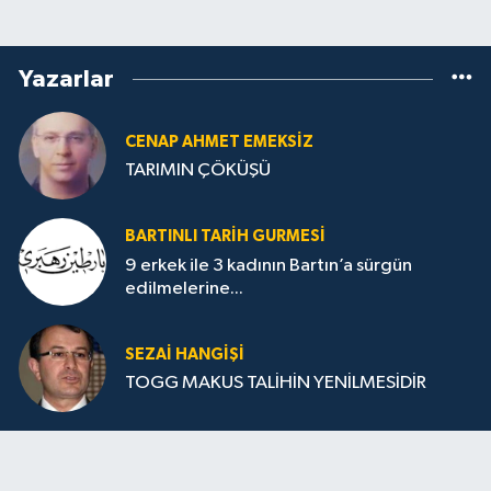
Yazarlar
CENAP AHMET EMEKSİZ
TARIMIN ÇÖKÜŞÜ
BARTINLI TARIH GURMESI
9 erkek ile 3 kadının Bartın’a sürgün
edilmelerine...
SEZAI HANGİŞİ
TOGG MAKUS TALİHİN YENİLMESİDİR