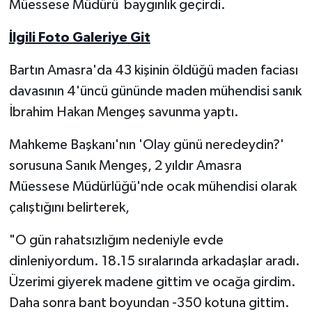
Müessese Müdürü baygınlık geçirdi.
Yerel Yönetimler
İlgili Foto Galeriye Git
DÜNYA
Bartın Amasra'da 43 kişinin öldüğü maden faciası
davasının 4'üncü gününde maden mühendisi sanık
YEREL
İbrahim Hakan Mengeş savunma yaptı.
Mahkeme Başkanı'nın 'Olay günü neredeydin?'
sorusuna Sanık Mengeş, 2 yıldır Amasra
Müessese Müdürlüğü'nde ocak mühendisi olarak
çalıştığını belirterek,
"O gün rahatsızlığım nedeniyle evde
dinleniyordum. 18.15 sıralarında arkadaşlar aradı.
Üzerimi giyerek madene gittim ve ocağa girdim.
Daha sonra bant boyundan -350 kotuna gittim.