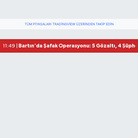
TÜM PIYASALARI TRADINGVIEW ÜZERINDEN TAKIP EDIN
Bartın'da Şafak Operasyonu: 5 Gözaltı, 4 Şüphel
11:49 |