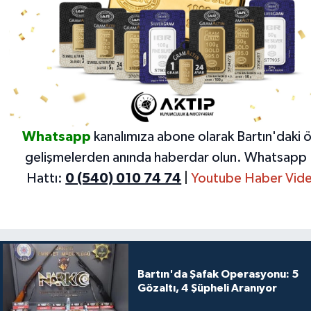
Whatsapp
kanalımıza abone olarak Bartın'daki 
gelişmelerden anında haberdar olun.
Whatsapp 
Hattı:
0 (540) 010 74 74
|
Youtube Haber Vide
Bartın'da Şafak Operasyonu: 5
Gözaltı, 4 Şüpheli Aranıyor