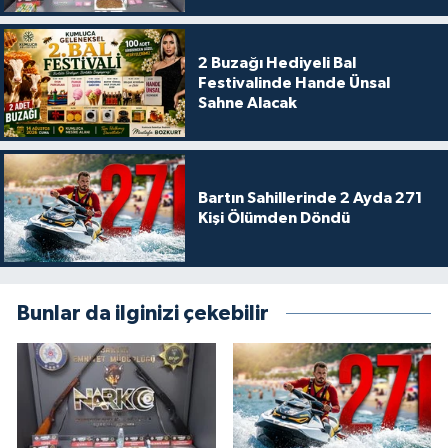
2 Buzağı Hediyeli Bal
Festivalinde Hande Ünsal
Sahne Alacak
Bartın Sahillerinde 2 Ayda 271
Kişi Ölümden Döndü
Bunlar da ilginizi çekebilir