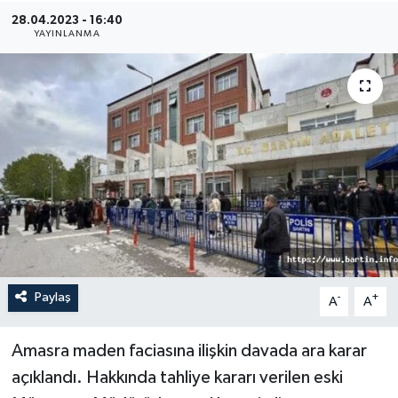
28.04.2023 - 16:40
Medya
YAYINLANMA
Sağlık
Sinema
Sivil Toplum
Siyaset
Spor
Paylaş
-
+
A
A
Tarım
Turizm
Amasra maden faciasına ilişkin davada ara karar
açıklandı. Hakkında tahliye kararı verilen eski
Yaşam