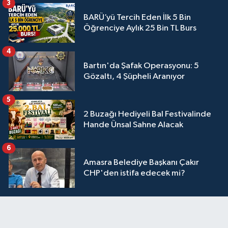
3
BARÜ’yü Tercih Eden İlk 5 Bin
Öğrenciye Aylık 25 Bin TL Burs
4
Bartın'da Şafak Operasyonu: 5
Gözaltı, 4 Şüpheli Aranıyor
5
2 Buzağı Hediyeli Bal Festivalinde
Hande Ünsal Sahne Alacak
6
Amasra Belediye Başkanı Çakır
CHP'den istifa edecek mi?