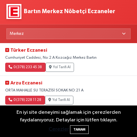
Bartın Merkez Nöbetçi Eczaneler
Türker Eczanesi
Cumhuriyet Caddesi, No:2 A Kozcağız Merkez Bartın
0 (378) 233 45 38
Yol Tarifi Al
Arzu Eczanesi
ORTA MAHALLE SU TERAZİSİ SOKAK NO:21 A
0 (378) 228 11 28
Yol Tarifi Al
En iyi site deneyimi sağlamak için çerezlerden
Hakan Eczanesi
Bartın'da Şafak Operasyonu: 5 Gözaltı, 4
11:49
faydalanıyoruz. Detaylar için lütfen tıklayın.
TUNA MAH. 844.SOKAK NO:5 B BARTIN
Şüpheli Aranıyor
Çerezler
TAMAM
0 (378) 228 70 70
Yol Tarifi Al