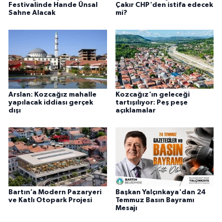
Festivalinde Hande Ünsal
Çakır CHP'den istifa edecek
Sahne Alacak
mi?
Arslan: Kozcağız mahalle
Kozcağız'ın geleceği
yapılacak iddiası gerçek
tartışılıyor: Peş peşe
dışı
açıklamalar
Bartın’a Modern Pazaryeri
Başkan Yalçınkaya'dan 24
ve Katlı Otopark Projesi
Temmuz Basın Bayramı
Mesajı