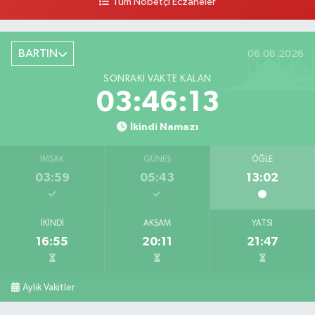
Tüm Nöbetçi Eczaneler
Çolpak Eczanesi
Şiremirçavuş Mahallesi, Kırıkçı Zeliha Ana Sokak No:20 8 Merkez Bartın
BARTIN
06.08.2026
0 (378) 227 85 45
Yol Tarifi Al
SONRAKI VAKTE KALAN
03:46:12
İkindi Namazı
İMSAK
GÜNEŞ
ÖĞLE
03:59
05:43
13:02
İKINDI
AKŞAM
YATSI
16:55
20:11
21:47
Aylık Vakitler