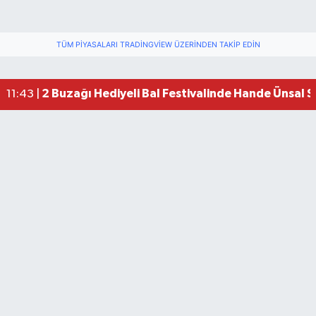
TÜM PIYASALARI TRADINGVIEW ÜZERINDEN TAKIP EDIN
2 Buzağı Hediyeli Bal Festivalinde Hande Ünsal 
11:43 |