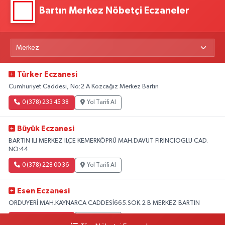
Bartın Merkez Nöbetçi Eczaneler
Türker Eczanesi
Cumhuriyet Caddesi, No:2 A Kozcağız Merkez Bartın
0 (378) 233 45 38
Yol Tarifi Al
Büyük Eczanesi
BARTIN ILI MERKEZ ILÇE KEMERKÖPRÜ MAH.DAVUT FIRINCIOGLU CAD.
NO:44
0 (378) 228 00 36
Yol Tarifi Al
Esen Eczanesi
ORDUYERİ MAH.KAYNARCA CADDESİ665.SOK.2 B MERKEZ BARTIN
0 (378) 502 33 32
Yol Tarifi Al