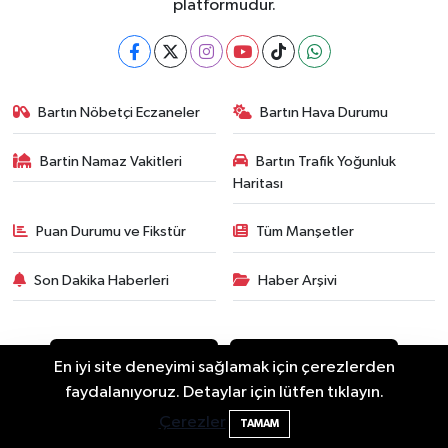
platformudur.
Bartın Nöbetçi Eczaneler
Bartın Hava Durumu
Bartin Namaz Vakitleri
Bartın Trafik Yoğunluk
Haritası
Puan Durumu ve Fikstür
Tüm Manşetler
Son Dakika Haberleri
Haber Arşivi
En iyi site deneyimi sağlamak için çerezlerden
2 Buzağı Hediyeli Bal Festivalinde Hande
11:43
faydalanıyoruz. Detaylar için lütfen tıklayın.
Ünsal Sahne Alacak
Çerezler
TAMAM
Asayiş
Güncel
Siyaset
Spor
Yaşam
Eğitim