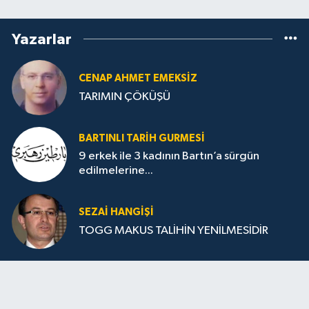
Yazarlar
CENAP AHMET EMEKSİZ
TARIMIN ÇÖKÜŞÜ
BARTINLI TARIH GURMESI
9 erkek ile 3 kadının Bartın’a sürgün
edilmelerine...
SEZAI HANGİŞİ
TOGG MAKUS TALİHİN YENİLMESİDİR