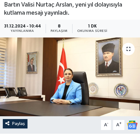
Bartın Valisi Nurtaç Arslan, yeni yıl dolayısıyla
Medya
kutlama mesajı yayınladı.
31.12.2024 - 10:44
8
1 DK
Sağlık
YAYINLANMA
PAYLAŞIM
OKUNMA SÜRESI
Sinema
Sivil Toplum
Siyaset
Spor
Tarım
Turizm
Paylaş
-
+
A
A
Yaşam