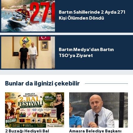
Bartın Sahillerinde 2 Ayda 271
Kişi Ölümden Döndü
Bartın Medya’dan Bartın
TSO’ya Ziyaret
Bunlar da ilginizi çekebilir
2 Buzağı Hediyeli Bal
Amasra Belediye Başkanı