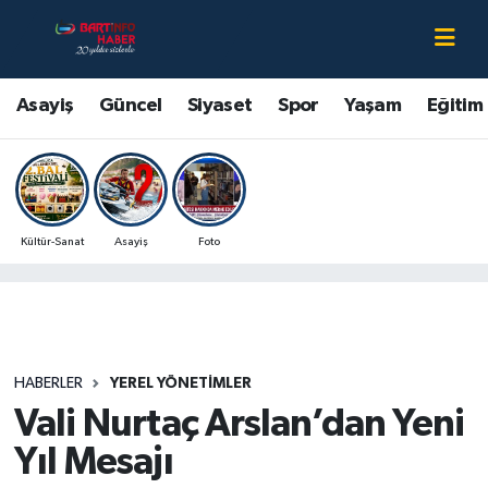
Asayiş
Bartın Nöbetçi Eczaneler
Asayiş
Güncel
Siyaset
Spor
Yaşam
Eğitim
Bartın Hakkında
Bartın Hava Durumu
Çevre
Bartin Namaz Vakitleri
Kültür-Sanat
Asayiş
Foto
Eğitim
Bartın Trafik Yoğunluk Haritası
Ekonomi
Süper Lig Puan Durumu ve Fikstür
Güncel
Tüm Manşetler
HABERLER
YEREL YÖNETIMLER
Vali Nurtaç Arslan’dan Yeni
Kültür-Sanat
Son Dakika Haberleri
Yıl Mesajı
Magazin
Haber Arşivi