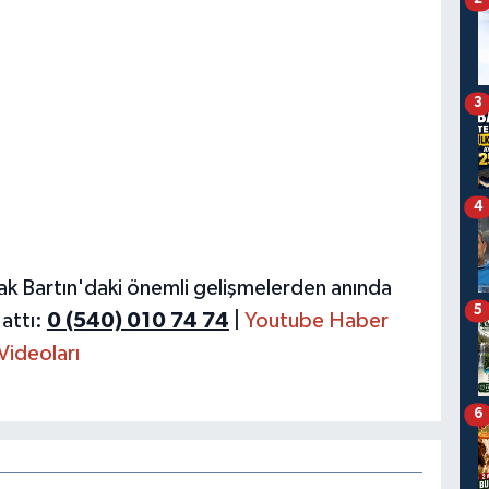
3
4
ak Bartın'daki önemli gelişmelerden anında
5
attı:
0 (540) 010 74 74
|
Youtube Haber
Videoları
6