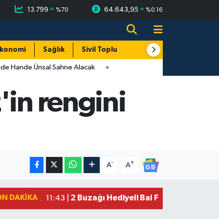
13.799
64.643,95
%
70
%
0.16
konomi
Sağlık
Sivil Toplum
Turizm
Yerel
nde Hande Ünsal Sahne Alacak
'in rengini
-
+
A
A
ON DAKIKA
2 Buzağı Hediyeli Bal Festivalinde Ha
11:43 |