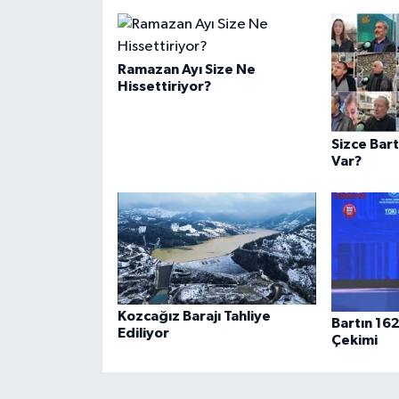
Ramazan Ayı Size Ne
Hissettiriyor?
Sizce Bart
Var?
Kozcağız Barajı Tahliye
Bartın 16
Ediliyor
Çekimi