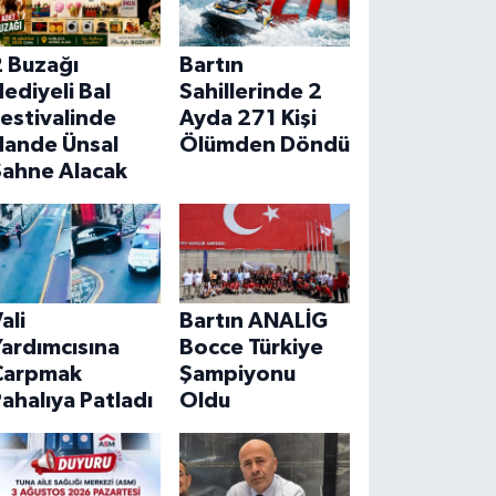
2 Buzağı
Bartın
ediyeli Bal
Sahillerinde 2
estivalinde
Ayda 271 Kişi
Hande Ünsal
Ölümden Döndü
Sahne Alacak
ali
Bartın ANALİG
ardımcısına
Bocce Türkiye
Çarpmak
Şampiyonu
ahalıya Patladı
Oldu