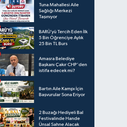
Tuna Mahallesi Aile
Sağlığı Merkezi
Taşınıyor
BARÜ’yü Tercih Eden İlk
5 Bin Öğrenciye Aylık
25 Bin TL Burs
Amasra Belediye
Başkanı Çakır CHP'den
istifa edecek mi?
Bartın Aile Kampı İçin
Başvurular Sona Eriyor
2 Buzağı Hediyeli Bal
Festivalinde Hande
Ünsal Sahne Alacak