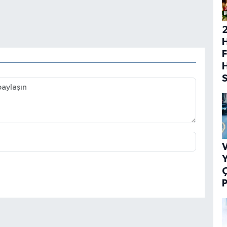
H
F
V
Y
P