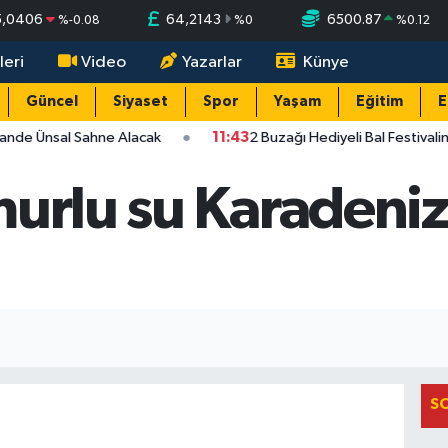
5,0406
64,2143
6500.87
%
-0.08
%
0
%
0.12
leri
Video
Yazarlar
Künye
Güncel
Siyaset
Spor
Yaşam
Eğitim
E
ande Ünsal Sahne Alacak
11:43
2 Buzağı Hediyeli Bal Festivali
urlu su Karadeniz
S