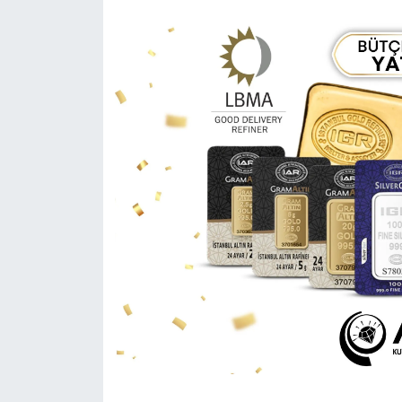
Medya
Sağlık
Sinema
Sivil Toplum
Siyaset
Spor
Tarım
Turizm
Yaşam