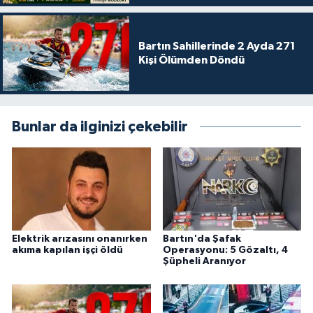
Bartın Sahillerinde 2 Ayda 271
Kişi Ölümden Döndü
Bunlar da ilginizi çekebilir
Elektrik arızasını onanırken
Bartın'da Şafak
akıma kapılan işçi öldü
Operasyonu: 5 Gözaltı, 4
Şüpheli Aranıyor