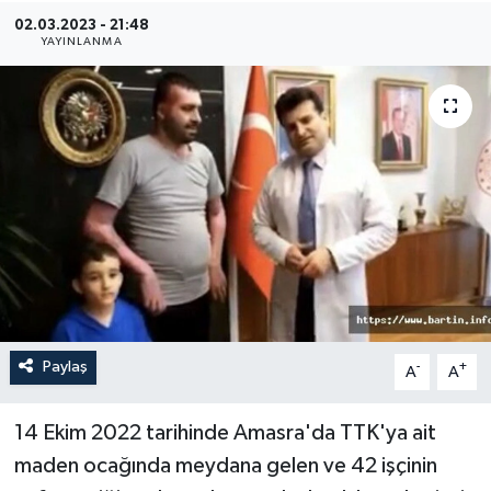
02.03.2023 - 21:48
Medya
YAYINLANMA
Sağlık
Sinema
Sivil Toplum
Siyaset
Spor
Paylaş
-
+
A
A
Tarım
Turizm
14 Ekim 2022 tarihinde Amasra'da TTK'ya ait
maden ocağında meydana gelen ve 42 işçinin
Yaşam