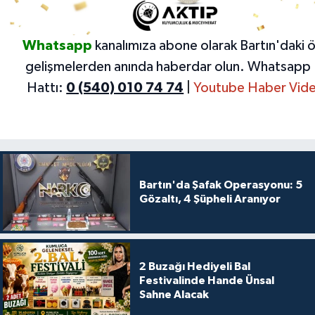
Whatsapp
kanalımıza abone olarak Bartın'daki 
gelişmelerden anında haberdar olun.
Whatsapp 
Hattı:
0 (540) 010 74 74
|
Youtube Haber Vide
Bartın'da Şafak Operasyonu: 5
Gözaltı, 4 Şüpheli Aranıyor
2 Buzağı Hediyeli Bal
Festivalinde Hande Ünsal
Sahne Alacak