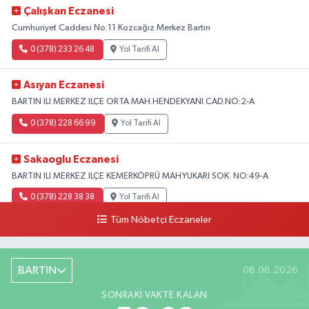
Çalışkan Eczanesi
Cumhuriyet Caddesi No:11 Kozcağız Merkez Bartın
0 (378) 233 26 48
Yol Tarifi Al
Asıyan Eczanesi
BARTIN ILI MERKEZ ILÇE ORTA MAH.HENDEKYANI CAD.NO:2-A
0 (378) 228 66 99
Yol Tarifi Al
Sakaoglu Eczanesi
BARTIN ILI MERKEZ ILÇE KEMERKÖPRÜ MAH.YUKARI SOK. NO:49-A
0 (378) 228 38 38
Yol Tarifi Al
Tüm Nöbetçi Eczaneler
BARTIN
08.08.2026
SONRAKI VAKTE KALAN