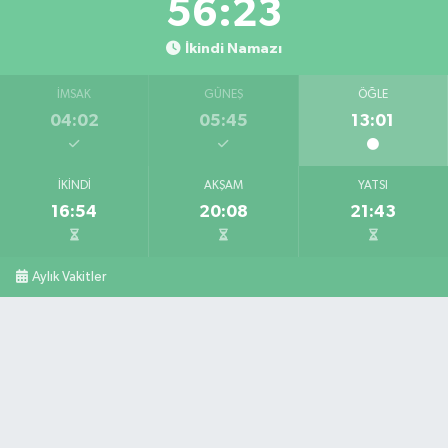
56:22
İkindi Namazı
İMSAK
GÜNEŞ
ÖĞLE
04:02
05:45
13:01
İKINDI
AKŞAM
YATSI
16:54
20:08
21:43
Aylık Vakitler