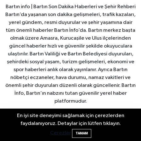
Bartın info | Bartın Son Dakika Haberleri ve Şehir Rehberi
Bartın’da yaşanan son dakika gelişmeleri, trafik kazaları,
yerel gündem, resmi duyurular ve şehir yaşamına dair
tüm önemli haberler Bartın İnfo’da. Bartın merkez başta
olmak üzere Amasra, Kurucaşile ve Ulus ilçelerinden
güncel haberler hızlı ve güvenilir şekilde okuyuculara
ulaştırılır. Bartın Valiliği ve Bartın Belediyesi duyuruları,
şehirdeki sosyal yaşam, turizm gelişmeleri, ekonomi ve
spor haberleri anlık olarak yayınlanır. Ayrıca Bartın
nöbetçi eczaneler, hava durumu, namaz vakitleri ve
önemli şehir duyuruları düzenli olarak güncellenir. Bartın
İnfo, Bartın’ın nabzını tutan güvenilir yerel haber
platformudur.
En iyi site deneyimi sağlamak için çerezlerden
Elektrik arızasını onanırken akıma kapılan
15:21
faydalanıyoruz. Detaylar için lütfen tıklayın.
işçi öldü
Çerezler
TAMAM
Bartın Nöbetçi Eczaneler
Bartın Hava Durumu