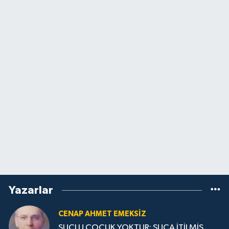
Yazarlar
CENAP AHMET EMEKSİZ
SUÇLU ÇOCUK YOKTUR; SUÇA İTİLMİŞ