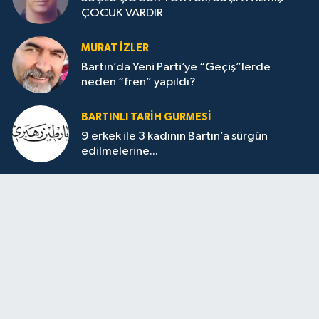
ÇOCUK VARDIR
MURAT İZLER
Bartın’da Yeni Parti’ye “Geçiş”lerde
neden “fren” yapıldı?
BARTINLI TARIH GURMESI
9 erkek ile 3 kadının Bartın’a sürgün
edilmelerine...