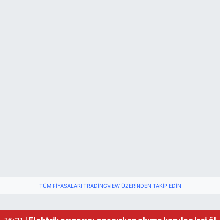
TÜM PIYASALARI TRADINGVIEW ÜZERINDEN TAKIP EDIN