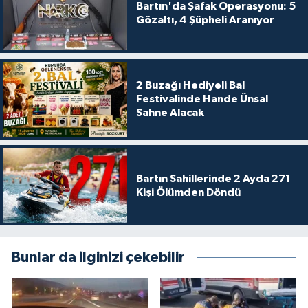
Bartın'da Şafak Operasyonu: 5
Gözaltı, 4 Şüpheli Aranıyor
2 Buzağı Hediyeli Bal
Festivalinde Hande Ünsal
Sahne Alacak
Bartın Sahillerinde 2 Ayda 271
Kişi Ölümden Döndü
Bunlar da ilginizi çekebilir