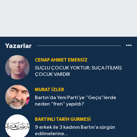
Yazarlar
CENAP AHMET EMEKSİZ
SUÇLU ÇOCUK YOKTUR; SUÇA İTİLMİŞ
ÇOCUK VARDIR
MURAT İZLER
Bartın’da Yeni Parti’ye “Geçiş”lerde
neden “fren” yapıldı?
BARTINLI TARIH GURMESI
9 erkek ile 3 kadının Bartın’a sürgün
edilmelerine...