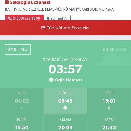
Sakaoglu Eczanesi
BARTIN ILI MERKEZ ILÇE KEMERKÖPRÜ MAH.YUKARI SOK. NO:49-A
0 (378) 228 38 38
Yol Tarifi Al
Tüm Nöbetçi Eczaneler
BARTIN
08.08.2026
SONRAKI VAKTE KALAN
03:56
Öğle Namazı
İMSAK
GÜNEŞ
ÖĞLE
04:02
05:45
13:01
İKINDI
AKŞAM
YATSI
16:54
20:08
21:43