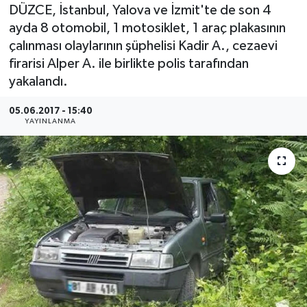
DÜZCE, İstanbul, Yalova ve İzmit'te de son 4
Medya
ayda 8 otomobil, 1 motosiklet, 1 araç plakasının
çalınması olaylarının şüphelisi Kadir A., cezaevi
Sağlık
firarisi Alper A. ile birlikte polis tarafından
yakalandı.
Sinema
05.06.2017 - 15:40
YAYINLANMA
Sivil Toplum
Siyaset
Spor
Tarım
Turizm
Yaşam