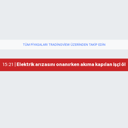
TÜM PIYASALARI TRADINGVIEW ÜZERINDEN TAKIP EDIN
Elektrik arızasını onanırken akıma kapılan işçi öl
15:21 |