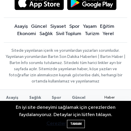
Asayiş
Güncel
Siyaset
Spor
Yaşam
Eğitim
Ekonomi
Sağlık
Sivil Toplum
Turizm
Yerel
Sitede yayınlanan içerik ve yorumlardan yazarları sorumludur.
Yayınlanan yorumlardan Bartın Son Dakika Haberleri | Bartın Haber |
Bartın İnfo sorumlu tutulamaz. Sitedeki tüm harici linkler ayrı bir
sayfada açılır. Sitemizde yayınlanan haber, köşe yazıları ve
fotoğraflar izin alınmaksızın kaynak gösterilse dahi, herhangi bir
ortamda kullanılamaz ve yayınlanamaz
Haber
Asayiş
Sağlık
Spor
Güncel
Yazılımı:
TE
Siyaset
Yaşam
Turizm
Eğitim
En iyi site deneyimi sağlamak için çerezlerden
Bilişim
|
Yerel
Magazin
Künye
Elektrik arızasını onanırken akıma kapılan
15:21
Copyright ©
faydalanıyoruz. Detaylar için lütfen tıklayın.
Konaklama tesisleri
Bartın Medya
2026
işçi öldü
Çerezler
TAMAM