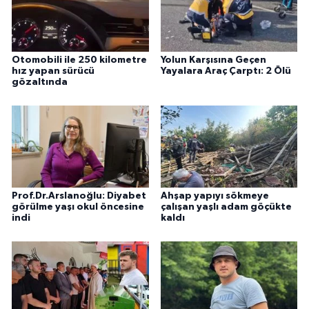
Otomobili ile 250 kilometre
Yolun Karşısına Geçen
hız yapan sürücü
Yayalara Araç Çarptı: 2 Ölü
gözaltında
Prof.Dr.Arslanoğlu: Diyabet
Ahşap yapıyı sökmeye
görülme yaşı okul öncesine
çalışan yaşlı adam göçükte
indi
kaldı