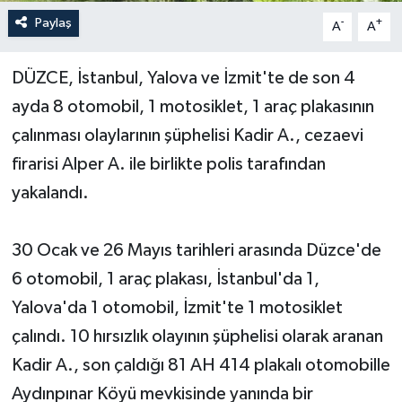
Paylaş
-
+
A
A
Yerel Yönetimler
DÜZCE, İstanbul, Yalova ve İzmit'te de son 4
DÜNYA
ayda 8 otomobil, 1 motosiklet, 1 araç plakasının
YEREL
çalınması olaylarının şüphelisi Kadir A., cezaevi
firarisi Alper A. ile birlikte polis tarafından
yakalandı.
30 Ocak ve 26 Mayıs tarihleri arasında Düzce'de
6 otomobil, 1 araç plakası, İstanbul'da 1,
Yalova'da 1 otomobil, İzmit'te 1 motosiklet
çalındı. 10 hırsızlık olayının şüphelisi olarak aranan
Kadir A., son çaldığı 81 AH 414 plakalı otomobille
Aydınpınar Köyü mevkisinde yanında bir