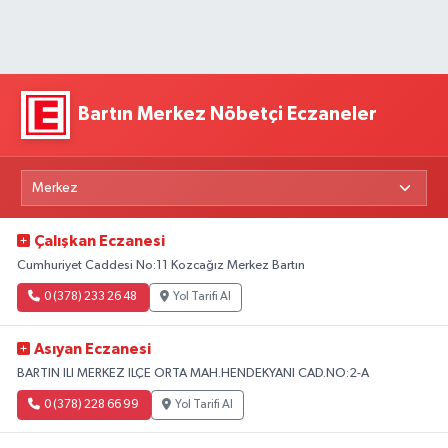
Bartın Merkez Nöbetçi Eczaneler
Çalışkan Eczanesi
Cumhuriyet Caddesi No:11 Kozcağız Merkez Bartın
0 (378) 233 26 48
Yol Tarifi Al
Asıyan Eczanesi
BARTIN ILI MERKEZ ILÇE ORTA MAH.HENDEKYANI CAD.NO:2-A
0 (378) 228 66 99
Yol Tarifi Al