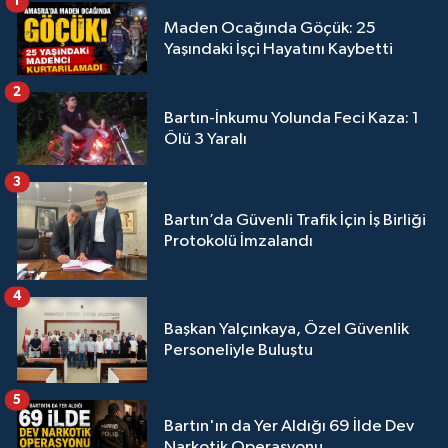
1
Maden Ocağında Göçük: 25
Yaşındaki İşçi Hayatını Kaybetti
2
Bartın-İnkumu Yolunda Feci Kaza: 1
Ölü 3 Yaralı
3
Bartın’da Güvenli Trafik İçin İş Birliği
Protokolü İmzalandı
4
Başkan Yalçınkaya, Özel Güvenlik
Personeliyle Buluştu
5
Bartın'ın da Yer Aldığı 69 İlde Dev
Narkotik Operasyonu