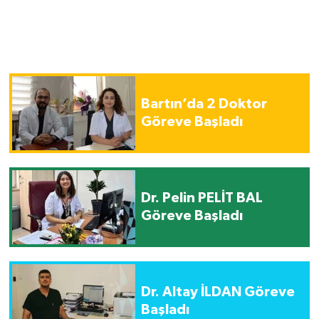
Bartın’da 2 Doktor
Göreve Başladı
Dr. Pelin PELİT BAL
Göreve Başladı
Dr. Altay İLDAN Göreve
Başladı