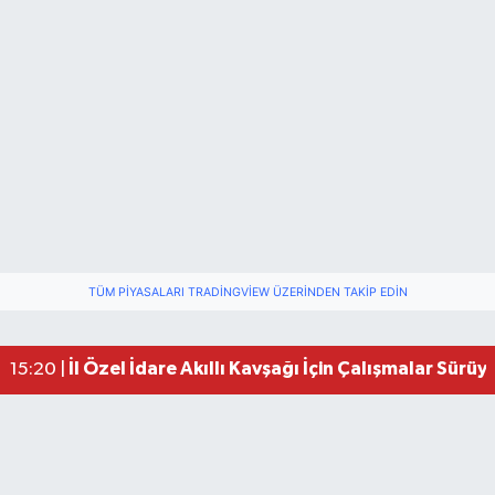
TÜM PIYASALARI TRADINGVIEW ÜZERINDEN TAKIP EDIN
Dr. Ubeydullah ÜNLÜ Göreve Başladı
14:22 |
Kaza Yerinde Patlayan Lastik Polisi Hastanelik Ett
11:31 |
İl Özel İdare Akıllı Kavşağı İçin Çalışmalar Sürüy
15:20 |