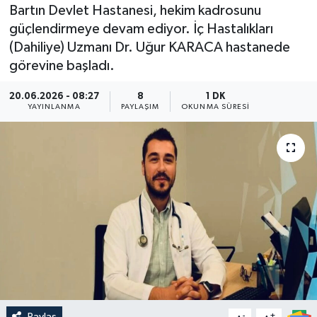
Bartın Devlet Hastanesi, hekim kadrosunu
Medya
güçlendirmeye devam ediyor. İç Hastalıkları
(Dahiliye) Uzmanı Dr. Uğur KARACA hastanede
Sağlık
görevine başladı.
Sinema
20.06.2026 - 08:27
8
1 DK
YAYINLANMA
PAYLAŞIM
OKUNMA SÜRESI
Sivil Toplum
Siyaset
Spor
Tarım
Turizm
Yaşam
Paylaş
-
+