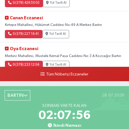
0 (378) 426 50 03
Yol Tarifi Al
Canan Eczanesi
Kırtepe Mahallesi, Hükümet Caddesi No:49 A Merkez Bartın
0 (378) 227 16 41
Yol Tarifi Al
Oya Eczanesi
Merkez Mahallesi, Mustafa Kemal Paşa Caddesi No:3 A Kozcağız Bartın
0 (378) 233 12 04
Yol Tarifi Al
Tüm Nöbetçi Eczaneler
Yasemin Eczanesi
Orduyeri Mahallesi, Fatih Sultan Mehmet Caddesi No:3 A Merkez Bartın
BARTIN
28.07.2026
0 (378) 228 00 77
Yol Tarifi Al
SONRAKI VAKTE KALAN
Arıf Eczanesi
02:07:55
Hürriyet Caddesi, No:18 A Ulus Bartın
İkindi Namazı
0 (378) 416 21 06
Yol Tarifi Al