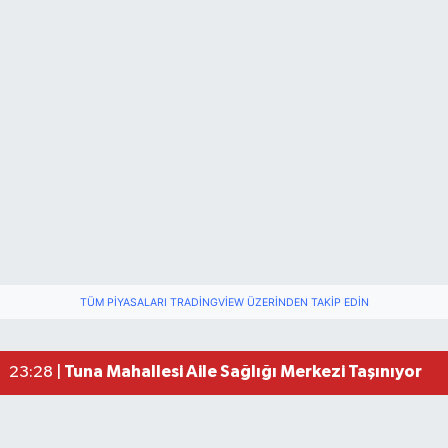
TÜM PIYASALARI TRADINGVIEW ÜZERINDEN TAKIP EDIN
Kıyı Kenar Çizgisi Dağlara Çıkardı, Denize Çileli 
14:28 |
Tuna Mahallesi Aile Sağlığı Merkezi Taşınıyor
23:28 |