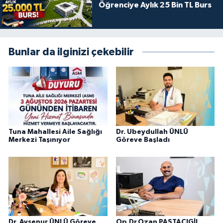
Öğrenciye Aylık 25 Bin TL Burs
Bunlar da ilginizi çekebilir
Tuna Mahallesi Aile Sağlığı
Dr. Ubeydullah ÜNLÜ
Merkezi Taşınıyor
Göreve Başladı
Dr. Ayşenur ÜNLÜ Göreve
Op.Dr.Ozan PASTACIGİL