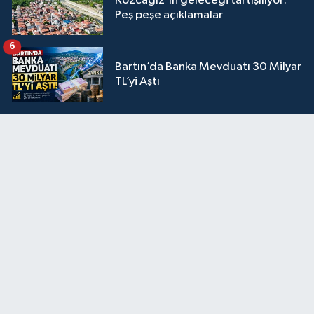
Kozcağız'ın geleceği tartışılıyor:
Peş peşe açıklamalar
6
Bartın’da Banka Mevduatı 30 Milyar
TL’yi Aştı