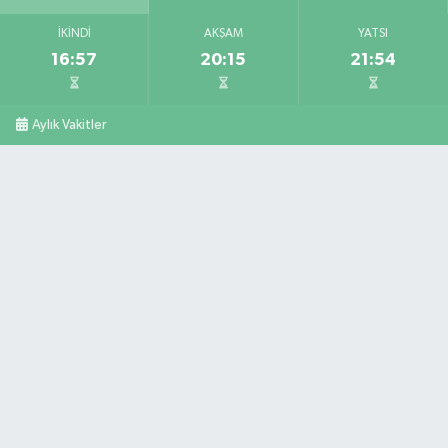
İKINDI
AKŞAM
YATSI
16:57
20:15
21:54
Aylık Vakitler