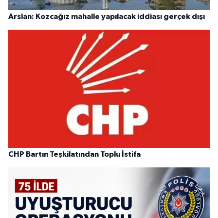
Arslan: Kozcağız mahalle yapılacak iddiası gerçek dışı
CHP Bartın Teşkilatından Toplu İstifa