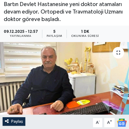
Bartın Devlet Hastanesine yeni doktor atamaları
Medya
devam ediyor. Ortopedi ve Travmatoloji Uzmanı
doktor göreve başladı.
Sağlık
09.12.2025 - 12:57
5
1 DK
YAYINLANMA
PAYLAŞIM
OKUNMA SÜRESI
Sinema
Sivil Toplum
Siyaset
Spor
Tarım
Turizm
Paylaş
-
+
A
A
Yaşam