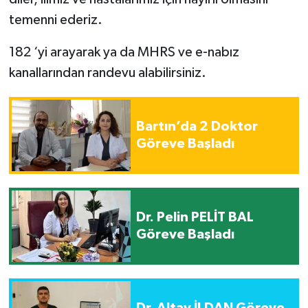
temenni ederiz.
182 ‘yi arayarak ya da MHRS ve e-nabız
kanallarından randevu alabilirsiniz.
Bartın’da 2 Doktor
Göreve Başladı
Dr. Pelin PELİT BAL
Göreve Başladı
Dr. Altay İLDAN Göreve