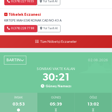
0 (378) 227 16 55
Yol Tarifi Al
Tökelek Eczanesi
KIRTEPE MAH.ESKİ KONAK CAD.NO:43 A
0 (378) 228 77 88
Yol Tarifi Al
Tüm Nöbetçi Eczaneler
BARTIN
02.08.2026
SONRAKI VAKTE KALAN
30:20
Güneş Namazı
İMSAK
GÜNEŞ
ÖĞLE
03:53
05:39
13:02