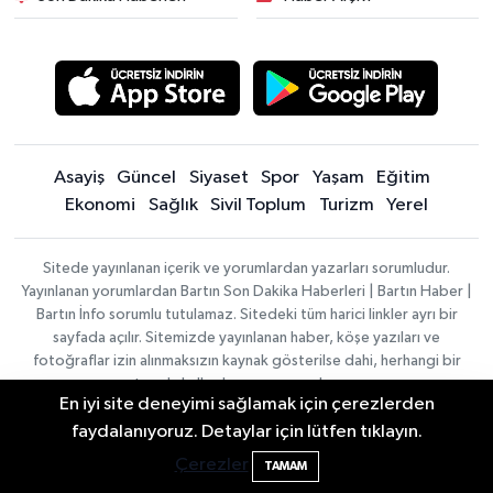
Asayiş
Güncel
Siyaset
Spor
Yaşam
Eğitim
Ekonomi
Sağlık
Sivil Toplum
Turizm
Yerel
Sitede yayınlanan içerik ve yorumlardan yazarları sorumludur.
Yayınlanan yorumlardan Bartın Son Dakika Haberleri | Bartın Haber |
Bartın İnfo sorumlu tutulamaz. Sitedeki tüm harici linkler ayrı bir
sayfada açılır. Sitemizde yayınlanan haber, köşe yazıları ve
fotoğraflar izin alınmaksızın kaynak gösterilse dahi, herhangi bir
ortamda kullanılamaz ve yayınlanamaz
En iyi site deneyimi sağlamak için çerezlerden
Kıyı Kenar Çizgisi Dağlara Çıkardı, Denize
14:28
faydalanıyoruz. Detaylar için lütfen tıklayın.
Haber
Asayiş
Sağlık
Spor
Güncel
Çileli Yolculuk
Çerezler
Yazılımı:
TE
Siyaset
Yaşam
Turizm
Eğitim
TAMAM
Bilişim
|
Yerel
Magazin
Künye