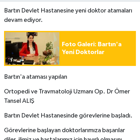
Bartın Devlet Hastanesine yeni doktor atamaları
Yerel Yönetimler
devam ediyor.
DÜNYA
Foto Galeri: Bartın'a
YEREL
Yeni Doktorlar
Bartın'a ataması yapılan
Ortopedi ve Travmatoloji Uzmanı Op. Dr Ömer
Tansel ALIŞ
Bartın Devlet Hastanesinde görevlerine başladı.
Görevlerine başlayan doktorlarımıza başarılar
diler, ilimiz ve hastalarımız için hayırlı olmasını