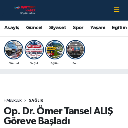
Asayiş
Bartın Nöbetçi Eczaneler
Asayiş
Güncel
Siyaset
Spor
Yaşam
Eğitim
Bartın Hakkında
Bartın Hava Durumu
Çevre
Bartin Namaz Vakitleri
Güncel
Sağlık
Eğitim
Foto
Eğitim
Bartın Trafik Yoğunluk Haritası
Ekonomi
Süper Lig Puan Durumu ve Fikstür
Güncel
Tüm Manşetler
HABERLER
SAĞLIK
Op. Dr. Ömer Tansel ALIŞ
Kültür-Sanat
Son Dakika Haberleri
Göreve Başladı
Magazin
Haber Arşivi