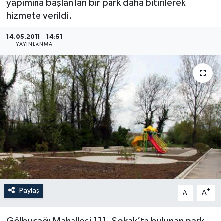
yapımına başlanılan bir park daha bitirilerek
hizmete verildi.
Medya
14.05.2011 - 14:51
Sağlık
YAYINLANMA
Sinema
Sivil Toplum
Siyaset
Spor
Tarım
Paylaş
-
+
A
A
Turizm
Yaşam
Gölbucağı Mahallesi 111. Sokak’ta bulunan park