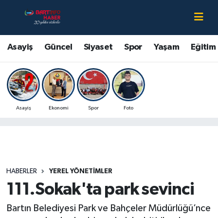
Asayiş
Bartın Nöbetçi Eczaneler
Asayiş
Güncel
Siyaset
Spor
Yaşam
Eğitim
Bartın Hakkında
Bartın Hava Durumu
Çevre
Bartin Namaz Vakitleri
Asayiş
Ekonomi
Spor
Foto
Eğitim
Bartın Trafik Yoğunluk Haritası
Ekonomi
Süper Lig Puan Durumu ve Fikstür
Güncel
Tüm Manşetler
HABERLER
YEREL YÖNETIMLER
111.Sokak'ta park sevinci
Kültür-Sanat
Son Dakika Haberleri
Bartın Belediyesi Park ve Bahçeler Müdürlüğü’nce
Magazin
Haber Arşivi