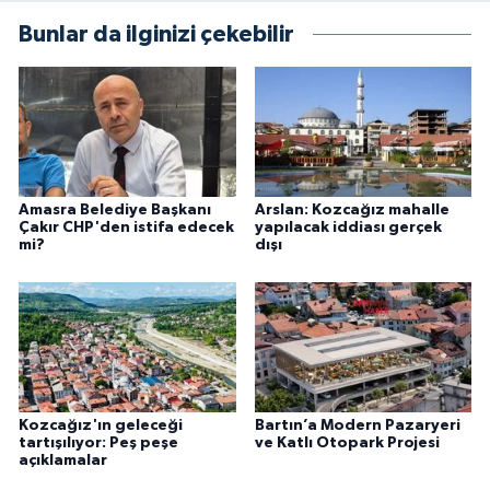
Bunlar da ilginizi çekebilir
Amasra Belediye Başkanı
Arslan: Kozcağız mahalle
Çakır CHP'den istifa edecek
yapılacak iddiası gerçek
mi?
dışı
Kozcağız'ın geleceği
Bartın’a Modern Pazaryeri
tartışılıyor: Peş peşe
ve Katlı Otopark Projesi
açıklamalar