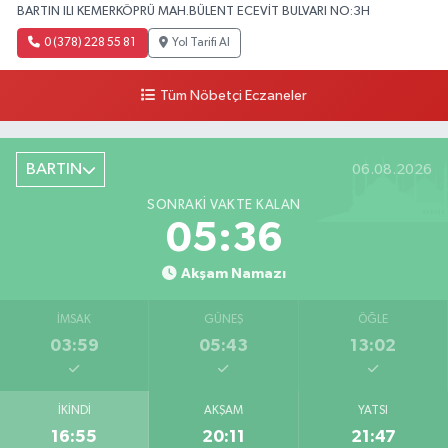
BARTIN ILI KEMERKÖPRÜ MAH.BÜLENT ECEVİT BULVARI NO:3H
0 (378) 228 55 81
Yol Tarifi Al
Tüm Nöbetçi Eczaneler
BARTIN
06.08.2026
SONRAKI VAKTE KALAN
05:35
Akşam Namazı
İMSAK
GÜNEŞ
ÖĞLE
03:59
05:43
13:02
İKINDI
AKŞAM
YATSI
16:55
20:11
21:47