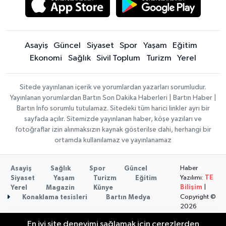
Asayiş
Güncel
Siyaset
Spor
Yaşam
Eğitim
Ekonomi
Sağlık
Sivil Toplum
Turizm
Yerel
Sitede yayınlanan içerik ve yorumlardan yazarları sorumludur.
Yayınlanan yorumlardan Bartın Son Dakika Haberleri | Bartın Haber |
Bartın İnfo sorumlu tutulamaz. Sitedeki tüm harici linkler ayrı bir
sayfada açılır. Sitemizde yayınlanan haber, köşe yazıları ve
fotoğraflar izin alınmaksızın kaynak gösterilse dahi, herhangi bir
ortamda kullanılamaz ve yayınlanamaz
Haber
Asayiş
Sağlık
Spor
Güncel
Yazılımı:
TE
Siyaset
Yaşam
Turizm
Eğitim
Bilişim
|
Yerel
Magazin
Künye
Copyright ©
Konaklama tesisleri
Bartın Medya
2026
En iyi site deneyimi sağlamak için çerezlerden