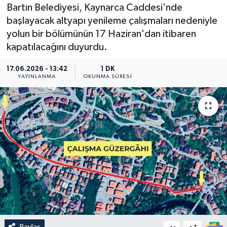
Bartın Belediyesi, Kaynarca Caddesi'nde
Medya
başlayacak altyapı yenileme çalışmaları nedeniyle
yolun bir bölümünün 17 Haziran'dan itibaren
Sağlık
kapatılacağını duyurdu.
Sinema
17.06.2026 - 13:42
1 DK
YAYINLANMA
OKUNMA SÜRESI
Sivil Toplum
Siyaset
Spor
Tarım
Turizm
Yaşam
Paylaş
-
+