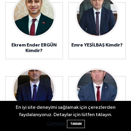
Ekrem Ender ERGÜN
Emre YEŞİLBAŞ Kimdir?
Kimdir?
En iyi site deneyimi sağlamak için çerezlerden
Bartın'da Şafak Operasyonu: 5 Gözaltı, 4
11:49
faydalanıyoruz. Detaylar için lütfen tıklayın.
Mehmet Anıl ÇOLAK
Hüseyin ADATEPE
Şüpheli Aranıyor
Çerezler
TAMAM
Kimdir?