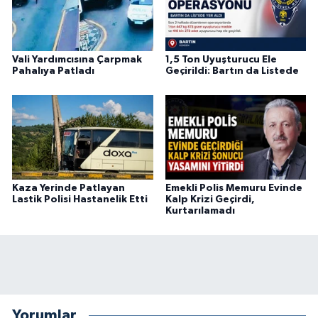
Vali Yardımcısına Çarpmak
1,5 Ton Uyuşturucu Ele
Pahalıya Patladı
Geçirildi: Bartın da Listede
Kaza Yerinde Patlayan
Emekli Polis Memuru Evinde
Lastik Polisi Hastanelik Etti
Kalp Krizi Geçirdi,
Kurtarılamadı
Yorumlar