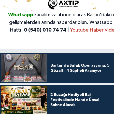
Whatsapp
kanalımıza abone olarak Bartın'daki 
gelişmelerden anında haberdar olun.
Whatsapp 
Hattı:
0 (540) 010 74 74
|
Youtube Haber Vide
Bartın'da Şafak Operasyonu: 5
Gözaltı, 4 Şüpheli Aranıyor
2 Buzağı Hediyeli Bal
Festivalinde Hande Ünsal
Sahne Alacak