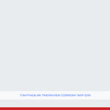
TÜM PIYASALARI TRADINGVIEW ÜZERINDEN TAKIP EDIN