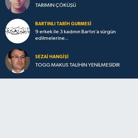
TARIMIN ÇÖKÜŞÜ
BARTINLI TARIH GURMESI
9 erkek ile 3 kadının Bartın’a sürgün
edilmelerine...
SEZAI HANGİŞİ
TOGG MAKUS TALİHİN YENİLMESİDİR