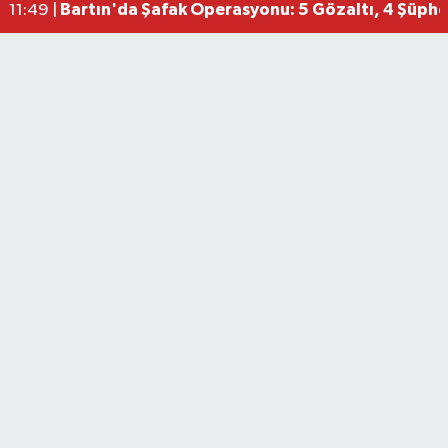
Bartın'da Şafak Operasyonu: 5 Gözaltı, 4 Şüphel
11:49 |