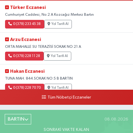
Türker Eczanesi
Cumhuriyet Caddesi, No:2 A Kozcağız Merkez Bartın
0 (378) 233 45 38
Yol Tarifi Al
Arzu Eczanesi
ORTA MAHALLE SU TERAZİSİ SOKAK NO:21 A
0 (378) 228 11 28
Yol Tarifi Al
Hakan Eczanesi
TUNA MAH. 844.SOKAK NO:5 B BARTIN
0 (378) 228 70 70
Yol Tarifi Al
Tüm Nöbetçi Eczaneler
BARTIN
08.08.2026
SONRAKI VAKTE KALAN