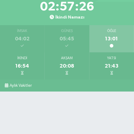
02:57:25
İkindi Namazı
İMSAK
GÜNEŞ
ÖĞLE
04:02
05:45
13:01
İKINDI
AKŞAM
YATSI
16:54
20:08
21:43
Aylık Vakitler