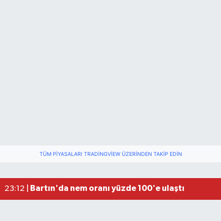
TÜM PIYASALARI TRADINGVIEW ÜZERINDEN TAKIP EDIN
Fındık üreticisinin beklediği haber: TMO fiyatı aç
22:22 |
Elektrik arızasını onanırken akıma kapılan işçi öl
15:21 |
Bartın'da nem oranı yüzde 100'e ulaştı
23:12 |