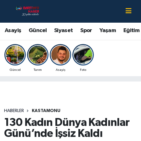
Asayiş
Bartın Nöbetçi Eczaneler
Asayiş
Güncel
Siyaset
Spor
Yaşam
Eğitim
Bartın Hakkında
Bartın Hava Durumu
Çevre
Bartin Namaz Vakitleri
Güncel
Tarım
Asayiş
Foto
Eğitim
Bartın Trafik Yoğunluk Haritası
Ekonomi
Süper Lig Puan Durumu ve Fikstür
Güncel
Tüm Manşetler
HABERLER
KASTAMONU
130 Kadın Dünya Kadınlar
Kültür-Sanat
Son Dakika Haberleri
Günü’nde İşsiz Kaldı
Magazin
Haber Arşivi