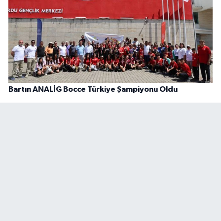
Bartın ANALİG Bocce Türkiye Şampiyonu Oldu