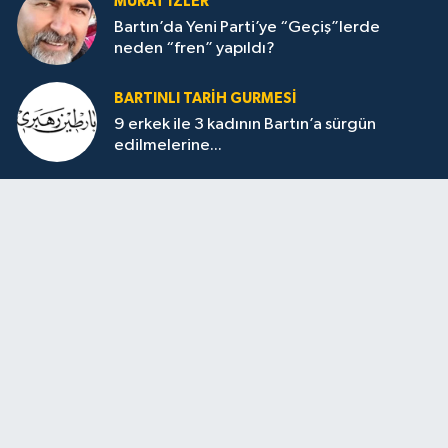
MURAT İZLER
Bartın’da Yeni Parti’ye “Geçiş”lerde
neden “fren” yapıldı?
BARTINLI TARIH GURMESI
9 erkek ile 3 kadının Bartın’a sürgün
edilmelerine...