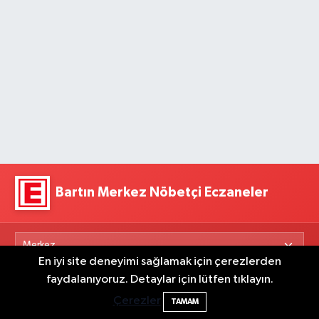
Bartın Merkez Nöbetçi Eczaneler
En iyi site deneyimi sağlamak için çerezlerden
faydalanıyoruz. Detaylar için lütfen tıklayın.
Çalışkan Eczanesi
Bartın'da nem oranı yüzde 100'e ulaştı
23:12
Çerezler
Cumhuriyet Caddesi No:11 Kozcağız Merkez Bartın
TAMAM