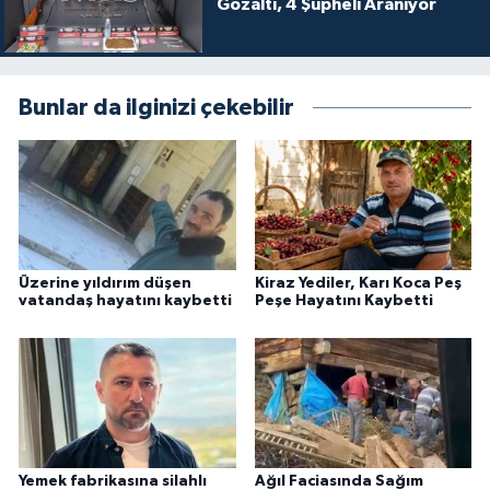
Gözaltı, 4 Şüpheli Aranıyor
Bunlar da ilginizi çekebilir
Üzerine yıldırım düşen
Kiraz Yediler, Karı Koca Peş
vatandaş hayatını kaybetti
Peşe Hayatını Kaybetti
Yemek fabrikasına silahlı
Ağıl Faciasında Sağım