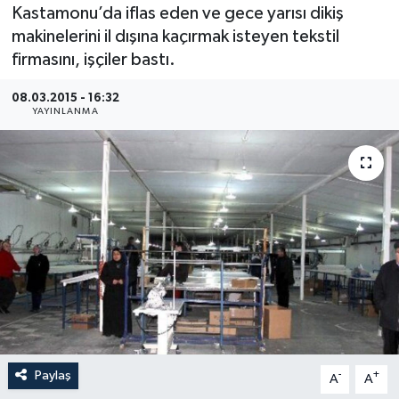
Kastamonu’da iflas eden ve gece yarısı dikiş
Medya
makinelerini il dışına kaçırmak isteyen tekstil
firmasını, işçiler bastı.
Sağlık
08.03.2015 - 16:32
YAYINLANMA
Sinema
Sivil Toplum
Siyaset
Spor
Tarım
Turizm
Paylaş
-
+
A
A
Yaşam