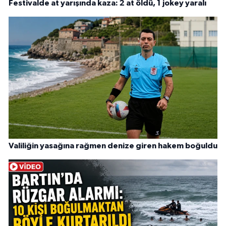
Festivalde at yarışında kaza: 2 at öldü, 1 jokey yaralı
Valiliğin yasağına rağmen denize giren hakem boğuldu