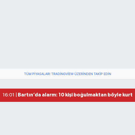
Festivalde at yarışında kaza: 2 at öldü, 1 jokey y
22:47 |
Fındık Üreticilerini Rahatlatan Açıklama: Drakul
21:38 |
TÜM PIYASALARI TRADINGVIEW ÜZERINDEN TAKIP EDIN
Drakula böceği Bartın’da: Fındık için tehlike bü
18:40 |
Valiliğin yasağına rağmen denize giren hakem 
16:30 |
Bartın’da alarm: 10 kişi boğulmaktan böyle kurta
16:01 |