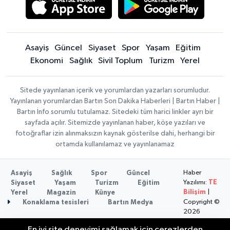
Asayiş
Güncel
Siyaset
Spor
Yaşam
Eğitim
Ekonomi
Sağlık
Sivil Toplum
Turizm
Yerel
Sitede yayınlanan içerik ve yorumlardan yazarları sorumludur.
Yayınlanan yorumlardan Bartın Son Dakika Haberleri | Bartın Haber |
Bartın İnfo sorumlu tutulamaz. Sitedeki tüm harici linkler ayrı bir
sayfada açılır. Sitemizde yayınlanan haber, köşe yazıları ve
fotoğraflar izin alınmaksızın kaynak gösterilse dahi, herhangi bir
ortamda kullanılamaz ve yayınlanamaz
Haber
Asayiş
Sağlık
Spor
Güncel
Yazılımı:
TE
Siyaset
Yaşam
Turizm
Eğitim
Bilişim
|
Yerel
Magazin
Künye
Copyright ©
Konaklama tesisleri
Bartın Medya
2026
En iyi site deneyimi sağlamak için çerezlerden