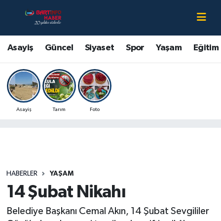
Asayiş
Bartın Nöbetçi Eczaneler
Asayiş
Güncel
Siyaset
Spor
Yaşam
Eğitim
Bartın Hakkında
Bartın Hava Durumu
Çevre
Bartin Namaz Vakitleri
Asayiş
Tarım
Foto
Eğitim
Bartın Trafik Yoğunluk Haritası
Ekonomi
Süper Lig Puan Durumu ve Fikstür
Güncel
Tüm Manşetler
HABERLER
YAŞAM
14 Şubat Nikahı
Kültür-Sanat
Son Dakika Haberleri
Belediye Başkanı Cemal Akın, 14 Şubat Sevgililer
Magazin
Haber Arşivi