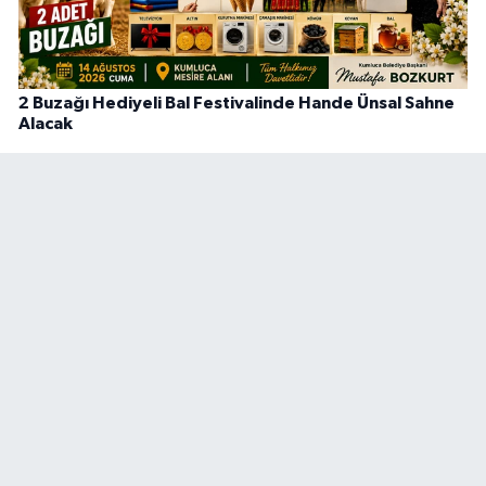
2 Buzağı Hediyeli Bal Festivalinde Hande Ünsal Sahne
Alacak