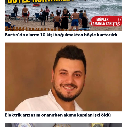
Bartın’da alarm: 10 kişi boğulmaktan böyle kurtarıldı
Elektrik arızasını onanırken akıma kapılan işçi öldü