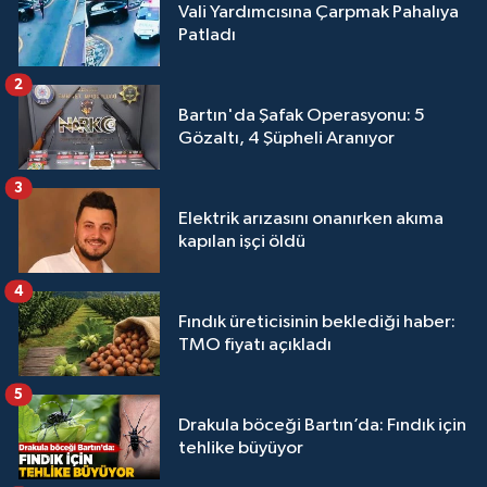
Vali Yardımcısına Çarpmak Pahalıya
Patladı
2
Bartın'da Şafak Operasyonu: 5
Gözaltı, 4 Şüpheli Aranıyor
3
Elektrik arızasını onanırken akıma
kapılan işçi öldü
4
Fındık üreticisinin beklediği haber:
TMO fiyatı açıkladı
5
Drakula böceği Bartın’da: Fındık için
tehlike büyüyor