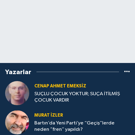
Yazarlar
CENAP AHMET EMEKSİZ
SUÇLU ÇOCUK YOKTUR; SUÇA İTİLMİŞ
ÇOCUK VARDIR
MURAT İZLER
Bartın’da Yeni Parti’ye “Geçiş”lerde
neden “fren” yapıldı?