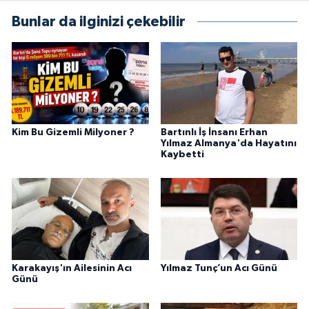
Bunlar da ilginizi çekebilir
Kim Bu Gizemli Milyoner ?
Bartınlı İş İnsanı Erhan
Yılmaz Almanya'da Hayatını
Kaybetti
Karakayış'ın Ailesinin Acı
Yılmaz Tunç’un Acı Günü
Günü