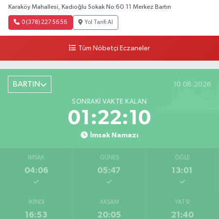
Karaköy Mahallesi, Kadıoğlu Sokak No:60 11 Merkez Bartın
0 (378) 227 56 56
Yol Tarifi Al
Tüm Nöbetçi Eczaneler
BARTIN
10.08.2026
SONRAKI VAKTE KALAN
01:22:09
İmsak Namazı
İMSAK
GÜNEŞ
ÖĞLE
04:06
05:47
13:01
İKINDI
AKŞAM
YATSI
16:53
20:05
21:40