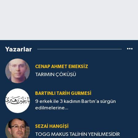
Yazarlar
CENAP AHMET EMEKSİZ
TARIMIN ÇÖKÜŞÜ
BARTINLI TARIH GURMESI
9 erkek ile 3 kadının Bartın’a sürgün
edilmelerine...
SEZAI HANGİŞİ
TOGG MAKUS TALİHİN YENİLMESİDİR