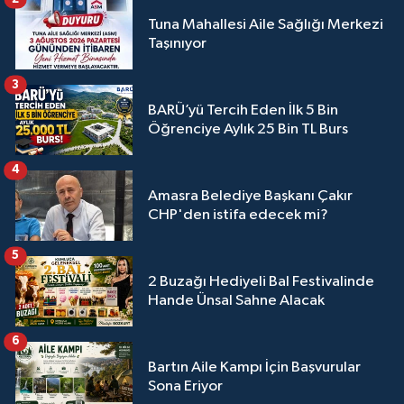
Tuna Mahallesi Aile Sağlığı Merkezi
Taşınıyor
3
BARÜ’yü Tercih Eden İlk 5 Bin
Öğrenciye Aylık 25 Bin TL Burs
4
Amasra Belediye Başkanı Çakır
CHP'den istifa edecek mi?
5
2 Buzağı Hediyeli Bal Festivalinde
Hande Ünsal Sahne Alacak
6
Bartın Aile Kampı İçin Başvurular
Sona Eriyor