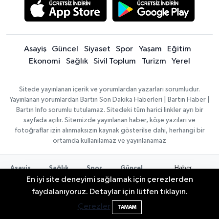
Asayiş
Güncel
Siyaset
Spor
Yaşam
Eğitim
Ekonomi
Sağlık
Sivil Toplum
Turizm
Yerel
Sitede yayınlanan içerik ve yorumlardan yazarları sorumludur.
Yayınlanan yorumlardan Bartın Son Dakika Haberleri | Bartın Haber |
Bartın İnfo sorumlu tutulamaz. Sitedeki tüm harici linkler ayrı bir
sayfada açılır. Sitemizde yayınlanan haber, köşe yazıları ve
fotoğraflar izin alınmaksızın kaynak gösterilse dahi, herhangi bir
ortamda kullanılamaz ve yayınlanamaz
Haber
Asayiş
Sağlık
Spor
Güncel
Yazılımı:
TE
Siyaset
Yaşam
Turizm
Eğitim
En iyi site deneyimi sağlamak için çerezlerden
Bilişim
|
Yerel
Magazin
Künye
Bartın'da Şafak Operasyonu: 5 Gözaltı, 4
11:49
faydalanıyoruz. Detaylar için lütfen tıklayın.
Copyright ©
Konaklama tesisleri
Bartın Medya
Şüpheli Aranıyor
2026
Çerezler
TAMAM