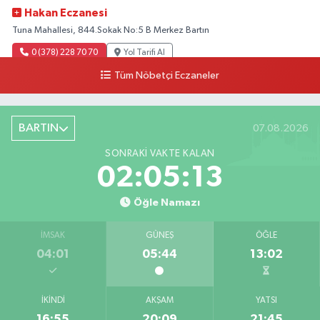
Hakan Eczanesi
Tuna Mahallesi, 844.Sokak No:5 B Merkez Bartın
0 (378) 228 70 70
Yol Tarifi Al
Tüm Nöbetçi Eczaneler
BARTIN
07.08.2026
SONRAKI VAKTE KALAN
02:05:12
Öğle Namazı
İMSAK
GÜNEŞ
ÖĞLE
04:01
05:44
13:02
İKINDI
AKŞAM
YATSI
16:55
20:09
21:45