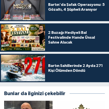
Bartın'da Şafak Operasyonu: 5
Gözaltı, 4 Şüpheli Aranıyor
2 Buzağı Hediyeli Bal
Festivalinde Hande Ünsal
Sahne Alacak
Bartın Sahillerinde 2 Ayda 271
Kişi Ölümden Döndü
Bunlar da ilginizi çekebilir