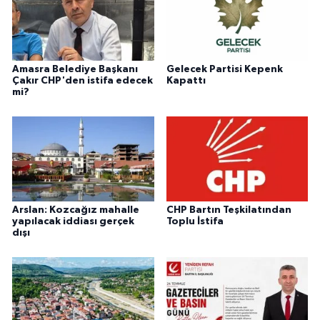
Amasra Belediye Başkanı
Gelecek Partisi Kepenk
Çakır CHP'den istifa edecek
Kapattı
mi?
Arslan: Kozcağız mahalle
CHP Bartın Teşkilatından
yapılacak iddiası gerçek
Toplu İstifa
dışı