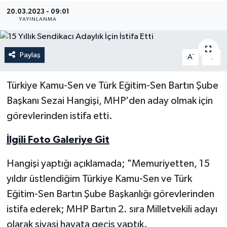
20.03.2023 - 09:01
Medya
YAYINLANMA
Sağlık
Paylaş
-
+
A
A
Sinema
Türkiye Kamu-Sen ve Türk Eğitim-Sen Bartın Şube
Sivil Toplum
Başkanı Sezai Hangişi, MHP'den aday olmak için
görevlerinden istifa etti.
Siyaset
İlgili Foto Galeriye Git
Spor
Hangişi yaptığı açıklamada; "Memuriyetten, 15
Tarım
yıldır üstlendiğim Türkiye Kamu-Sen ve Türk
Eğitim-Sen Bartın Şube Başkanlığı görevlerinden
Turizm
istifa ederek; MHP Bartın 2. sıra Milletvekili adayı
olarak siyasi hayata geçiş yaptık.
Yaşam