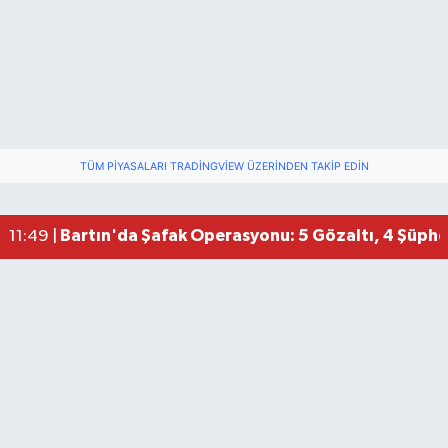
TÜM PIYASALARI TRADINGVIEW ÜZERINDEN TAKIP EDIN
Bartın'da Şafak Operasyonu: 5 Gözaltı, 4 Şüphel
11:49 |