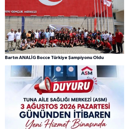
Bartın ANALİG Bocce Türkiye Şampiyonu Oldu