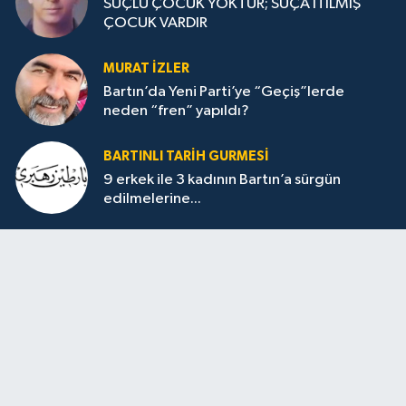
SUÇLU ÇOCUK YOKTUR; SUÇA İTİLMİŞ
ÇOCUK VARDIR
MURAT İZLER
Bartın’da Yeni Parti’ye “Geçiş”lerde
neden “fren” yapıldı?
BARTINLI TARIH GURMESI
9 erkek ile 3 kadının Bartın’a sürgün
edilmelerine...