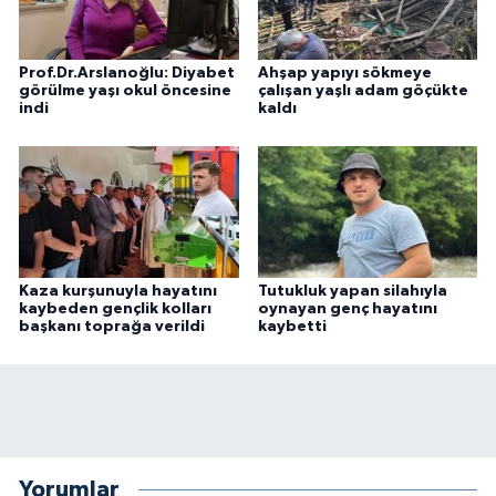
Prof.Dr.Arslanoğlu: Diyabet
Ahşap yapıyı sökmeye
görülme yaşı okul öncesine
çalışan yaşlı adam göçükte
indi
kaldı
Kaza kurşunuyla hayatını
Tutukluk yapan silahıyla
kaybeden gençlik kolları
oynayan genç hayatını
başkanı toprağa verildi
kaybetti
Yorumlar