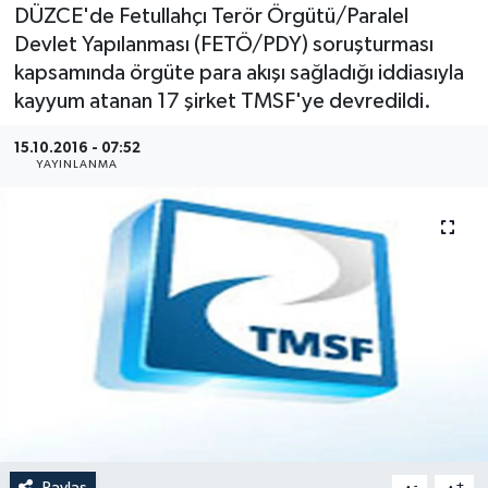
DÜZCE'de Fetullahçı Terör Örgütü/Paralel
Medya
Devlet Yapılanması (FETÖ/PDY) soruşturması
kapsamında örgüte para akışı sağladığı iddiasıyla
Sağlık
kayyum atanan 17 şirket TMSF'ye devredildi.
Sinema
15.10.2016 - 07:52
YAYINLANMA
Sivil Toplum
Siyaset
Spor
Tarım
Turizm
Yaşam
Paylaş
-
+