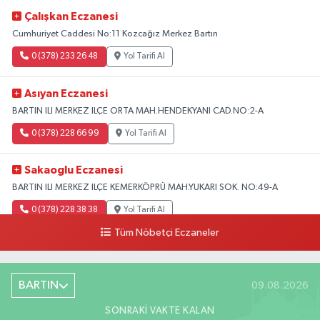
Çalışkan Eczanesi
Cumhuriyet Caddesi No:11 Kozcağız Merkez Bartın
0 (378) 233 26 48
Yol Tarifi Al
Asıyan Eczanesi
BARTIN ILI MERKEZ ILÇE ORTA MAH.HENDEKYANI CAD.NO:2-A
0 (378) 228 66 99
Yol Tarifi Al
Sakaoglu Eczanesi
BARTIN ILI MERKEZ ILÇE KEMERKÖPRÜ MAH.YUKARI SOK. NO:49-A
0 (378) 228 38 38
Yol Tarifi Al
Tüm Nöbetçi Eczaneler
BARTIN
09.08.2026
SONRAKI VAKTE KALAN