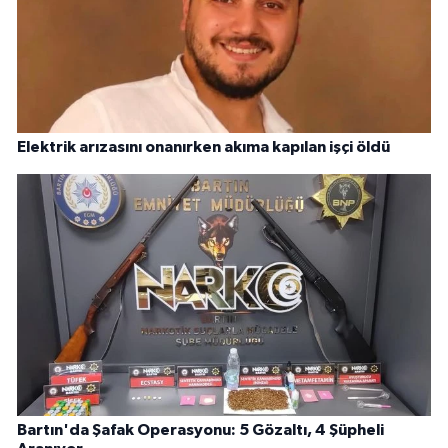
Elektrik arızasını onanırken akıma kapılan işçi öldü
Bartın'da Şafak Operasyonu: 5 Gözaltı, 4 Şüpheli