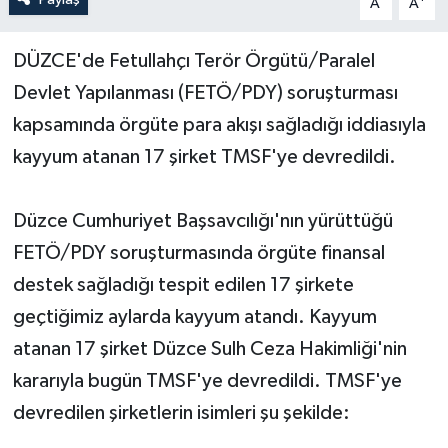
A
A
Yerel Yönetimler
DÜZCE'de Fetullahçı Terör Örgütü/Paralel
Devlet Yapılanması (FETÖ/PDY) soruşturması
DÜNYA
kapsamında örgüte para akışı sağladığı iddiasıyla
YEREL
kayyum atanan 17 şirket TMSF'ye devredildi.
Düzce Cumhuriyet Başsavcılığı'nın yürüttüğü
FETÖ/PDY soruşturmasında örgüte finansal
destek sağladığı tespit edilen 17 şirkete
geçtiğimiz aylarda kayyum atandı. Kayyum
atanan 17 şirket Düzce Sulh Ceza Hakimliği'nin
kararıyla bugün TMSF'ye devredildi. TMSF'ye
devredilen şirketlerin isimleri şu şekilde: