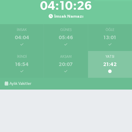
04:10:24
İmsak Namazı
İMSAK
GÜNEŞ
ÖĞLE
04:04
05:46
13:01
İKINDI
AKŞAM
YATSI
16:54
20:07
21:42
Aylık Vakitler