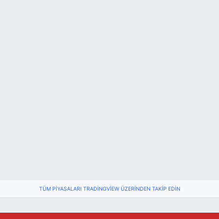
TÜM PIYASALARI TRADINGVIEW ÜZERINDEN TAKIP EDIN
Bartın'da nem oranı yüzde 100'e ulaştı
23:12 |
Fındık üreticisinin beklediği haber: TMO fiyatı aç
22:22 |