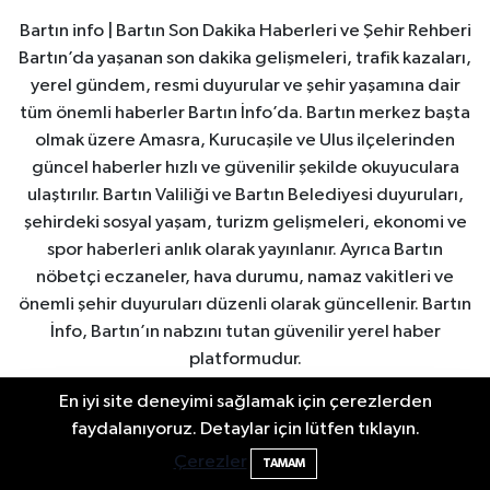
Bartın info | Bartın Son Dakika Haberleri ve Şehir Rehberi
Bartın’da yaşanan son dakika gelişmeleri, trafik kazaları,
yerel gündem, resmi duyurular ve şehir yaşamına dair
tüm önemli haberler Bartın İnfo’da. Bartın merkez başta
olmak üzere Amasra, Kurucaşile ve Ulus ilçelerinden
güncel haberler hızlı ve güvenilir şekilde okuyuculara
ulaştırılır. Bartın Valiliği ve Bartın Belediyesi duyuruları,
şehirdeki sosyal yaşam, turizm gelişmeleri, ekonomi ve
spor haberleri anlık olarak yayınlanır. Ayrıca Bartın
nöbetçi eczaneler, hava durumu, namaz vakitleri ve
önemli şehir duyuruları düzenli olarak güncellenir. Bartın
İnfo, Bartın’ın nabzını tutan güvenilir yerel haber
platformudur.
En iyi site deneyimi sağlamak için çerezlerden
faydalanıyoruz. Detaylar için lütfen tıklayın.
Bartın'da nem oranı yüzde 100'e ulaştı
23:12
Çerezler
TAMAM
Bartın Nöbetçi Eczaneler
Bartın Hava Durumu