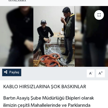
YAYINLANMA
Medya
Sağlık
Sinema
Sivil Toplum
Siyaset
Spor
Paylaş
-
+
A
A
Tarım
KABLO HIRSIZLARINA ŞOK BASKINLAR
Turizm
Bartın Asayiş Şube Müdürlüğü Ekipleri olarak
ilimizin çeşitli Mahallelerinde ve Parklarında
Yaşam