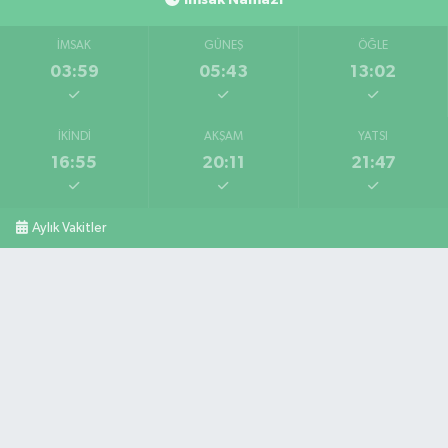
İMSAK
GÜNEŞ
ÖĞLE
03:59
05:43
13:02
İKINDI
AKŞAM
YATSI
16:55
20:11
21:47
Aylık Vakitler