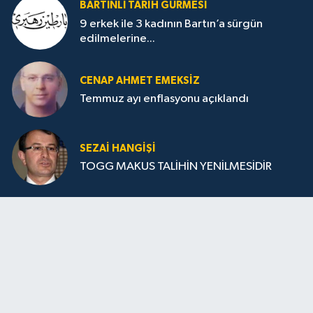
BARTINLI TARIH GURMESI
9 erkek ile 3 kadının Bartın’a sürgün
edilmelerine...
CENAP AHMET EMEKSİZ
Temmuz ayı enflasyonu açıklandı
SEZAI HANGİŞİ
TOGG MAKUS TALİHİN YENİLMESİDİR