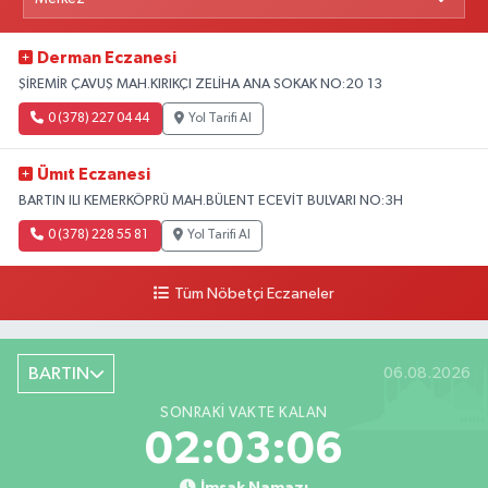
Derman Eczanesi
ŞİREMİR ÇAVUŞ MAH.KIRIKÇI ZELİHA ANA SOKAK NO:20 13
0 (378) 227 04 44
Yol Tarifi Al
Ümıt Eczanesi
BARTIN ILI KEMERKÖPRÜ MAH.BÜLENT ECEVİT BULVARI NO:3H
0 (378) 228 55 81
Yol Tarifi Al
Tüm Nöbetçi Eczaneler
BARTIN
06.08.2026
SONRAKI VAKTE KALAN
02:03:05
İmsak Namazı