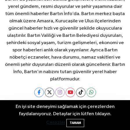
yerel gündem, resmi duyurular ve şehir yaşamına dair
tüm önemli haberler Bartın İnfo’da. Bartın merkez başta
olmak üzere Amasra, Kurucaşile ve Ulus ilçelerinden
güncel haberler hızlı ve güvenilir şekilde okuyuculara
ulaştırılır. Bartın Valiliği ve Bartın Belediyesi duyuruları,
şehirdeki sosyal yaşam, turizm gelişmeleri, ekonomi ve
spor haberleri anlık olarak yayınlanır. Ayrıca Bartın
nöbetçi eczaneler, hava durumu, namaz vakitleri ve
önemli şehir duyuruları düzenli olarak güncellenir. Bartın
İnfo, Bartın’ın nabzını tutan güvenilir yerel haber
platformudur.
En iyi site deneyimi sağlamak için çerezlerden
Bartın Nöbetçi Eczaneler
Bartın Hava Durumu
Bartın Sahillerinde 2 Ayda 271 Kişi
10:43
faydalanıyoruz. Detaylar için lütfen tıklayın.
Ölümden Döndü
Çerezler
TAMAM
Bartin Namaz Vakitleri
Bartın Trafik Yoğunluk