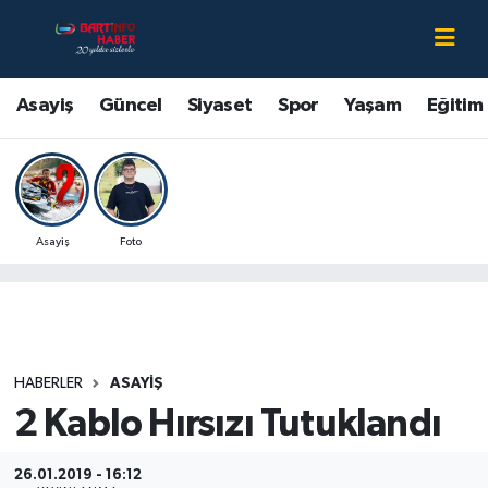
Asayiş
Bartın Nöbetçi Eczaneler
Asayiş
Güncel
Siyaset
Spor
Yaşam
Eğitim
Bartın Hakkında
Bartın Hava Durumu
Çevre
Bartin Namaz Vakitleri
Asayiş
Foto
Eğitim
Bartın Trafik Yoğunluk Haritası
Ekonomi
Süper Lig Puan Durumu ve Fikstür
Güncel
Tüm Manşetler
HABERLER
ASAYIŞ
2 Kablo Hırsızı Tutuklandı
Kültür-Sanat
Son Dakika Haberleri
Magazin
Haber Arşivi
26.01.2019 - 16:12