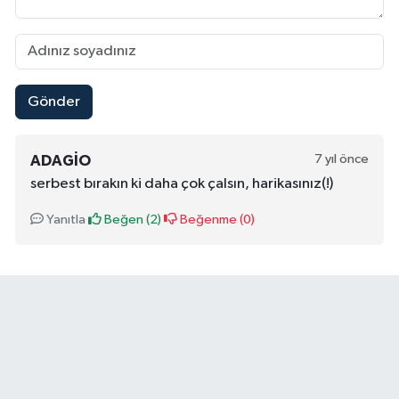
Gönder
7 yıl önce
ADAGIO
serbest bırakın ki daha çok çalsın, harikasınız(!)
Yanıtla
Beğen (
2
)
Beğenme (
0
)