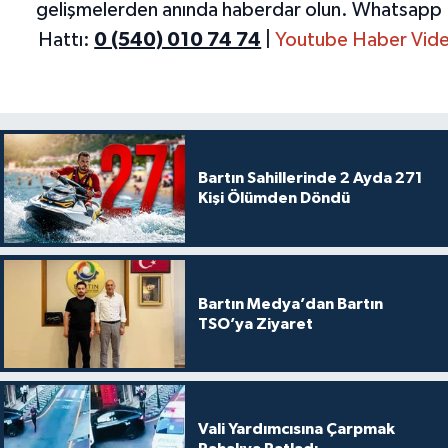
gelişmelerden anında haberdar olun.
Whatsapp 
Hattı:
0 (540) 010 74 74
|
Youtube Haber Vide
Bartın Sahillerinde 2 Ayda 271
Kişi Ölümden Döndü
Bartın Medya’dan Bartın
TSO’ya Ziyaret
Vali Yardımcısına Çarpmak