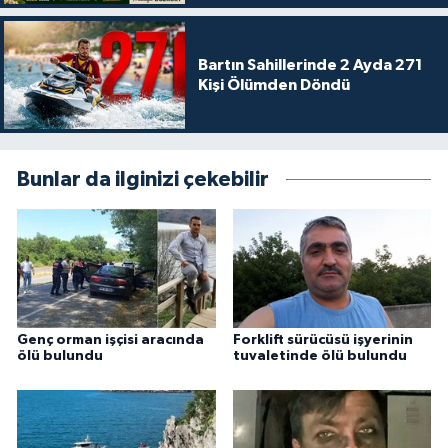
Bartın Sahillerinde 2 Ayda 271
Kişi Ölümden Döndü
Bunlar da ilginizi çekebilir
Genç orman işçisi aracında
Forklift sürücüsü işyerinin
ölü bulundu
tuvaletinde ölü bulundu