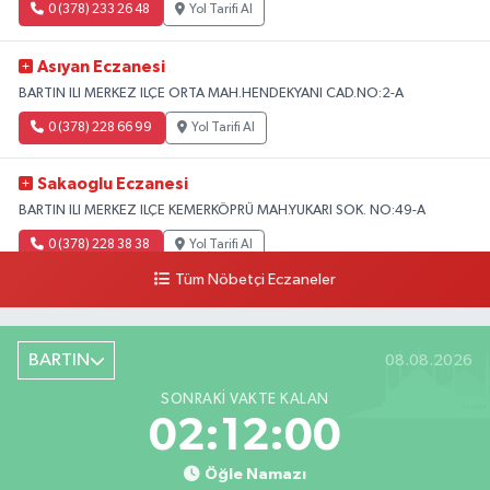
0 (378) 233 26 48
Yol Tarifi Al
Asıyan Eczanesi
BARTIN ILI MERKEZ ILÇE ORTA MAH.HENDEKYANI CAD.NO:2-A
0 (378) 228 66 99
Yol Tarifi Al
Sakaoglu Eczanesi
BARTIN ILI MERKEZ ILÇE KEMERKÖPRÜ MAH.YUKARI SOK. NO:49-A
0 (378) 228 38 38
Yol Tarifi Al
Tüm Nöbetçi Eczaneler
BARTIN
08.08.2026
SONRAKI VAKTE KALAN
02:11:59
Öğle Namazı