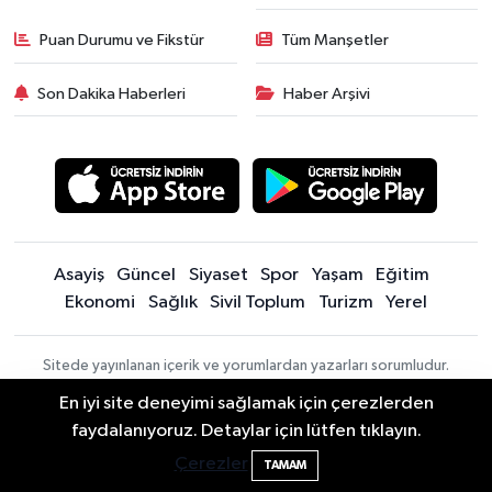
Puan Durumu ve Fikstür
Tüm Manşetler
Son Dakika Haberleri
Haber Arşivi
Asayiş
Güncel
Siyaset
Spor
Yaşam
Eğitim
Ekonomi
Sağlık
Sivil Toplum
Turizm
Yerel
Sitede yayınlanan içerik ve yorumlardan yazarları sorumludur.
Yayınlanan yorumlardan Bartın Son Dakika Haberleri | Bartın Haber |
En iyi site deneyimi sağlamak için çerezlerden
Bartın İnfo sorumlu tutulamaz. Sitedeki tüm harici linkler ayrı bir
Bartın'da Şafak Operasyonu: 5 Gözaltı, 4
11:49
faydalanıyoruz. Detaylar için lütfen tıklayın.
sayfada açılır. Sitemizde yayınlanan haber, köşe yazıları ve
Şüpheli Aranıyor
fotoğraflar izin alınmaksızın kaynak gösterilse dahi, herhangi bir
Çerezler
TAMAM
ortamda kullanılamaz ve yayınlanamaz