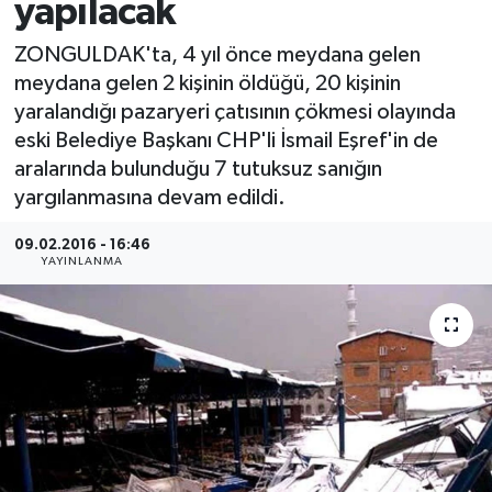
yapılacak
Medya
ZONGULDAK'ta, 4 yıl önce meydana gelen
meydana gelen 2 kişinin öldüğü, 20 kişinin
Sağlık
yaralandığı pazaryeri çatısının çökmesi olayında
eski Belediye Başkanı CHP'li İsmail Eşref'in de
Sinema
aralarında bulunduğu 7 tutuksuz sanığın
yargılanmasına devam edildi.
Sivil Toplum
09.02.2016 - 16:46
Siyaset
YAYINLANMA
Spor
Tarım
Turizm
Yaşam