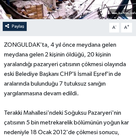
Yerel Yönetimler
Paylaş
-
+
A
A
DÜNYA
ZONGULDAK'ta, 4 yıl önce meydana gelen
YEREL
meydana gelen 2 kişinin öldüğü, 20 kişinin
yaralandığı pazaryeri çatısının çökmesi olayında
eski Belediye Başkanı CHP'li İsmail Eşref'in de
aralarında bulunduğu 7 tutuksuz sanığın
yargılanmasına devam edildi.
Terakki Mahallesi'ndeki Soğuksu Pazaryeri'nin
çatısının 5 bin metrekarelik bölümünün yoğun kar
nedeniyle 18 Ocak 2012'de çökmesi sonucu,