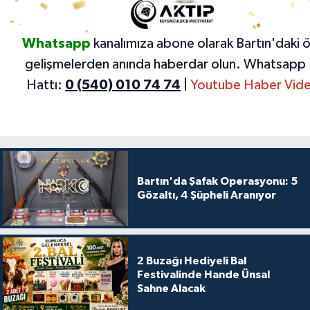
Whatsapp
kanalımıza abone olarak Bartın'daki 
gelişmelerden anında haberdar olun.
Whatsapp 
Hattı:
0 (540) 010 74 74
|
Youtube Haber Vide
Bartın'da Şafak Operasyonu: 5
Gözaltı, 4 Şüpheli Aranıyor
2 Buzağı Hediyeli Bal
Festivalinde Hande Ünsal
Sahne Alacak