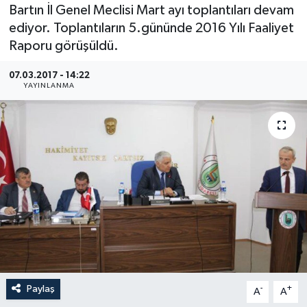
Bartın İl Genel Meclisi Mart ayı toplantıları devam
Medya
ediyor. Toplantıların 5.gününde 2016 Yılı Faaliyet
Raporu görüşüldü.
Sağlık
07.03.2017 - 14:22
YAYINLANMA
Sinema
Sivil Toplum
Siyaset
Spor
Tarım
Turizm
Paylaş
-
+
A
A
Yaşam