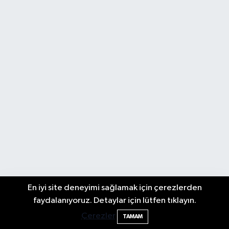
En iyi site deneyimi sağlamak için çerezlerden
Festivalde at yarışında kaza: 2 at öldü, 1
22:47
faydalanıyoruz. Detaylar için lütfen tıklayın.
jokey yaralı
Çerezler
TAMAM