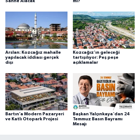
Sahne Alacak
mi?
Arslan: Kozcağız mahalle
Kozcağız'ın geleceği
yapılacak iddiası gerçek
tartışılıyor: Peş peşe
dışı
açıklamalar
Bartın’a Modern Pazaryeri
Başkan Yalçınkaya'dan 24
ve Katlı Otopark Projesi
Temmuz Basın Bayramı
Mesajı