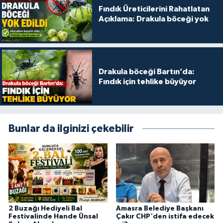
Fındık Üreticilerini Rahatlatan
Açıklama: Drakula böceği yok
Drakula böceği Bartın’da:
Fındık için tehlike büyüyor
Bunlar da ilginizi çekebilir
2 Buzağı Hediyeli Bal
Amasra Belediye Başkanı
Festivalinde Hande Ünsal
Çakır CHP'den istifa edecek