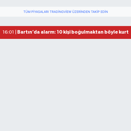
Festivalde at yarışında kaza: 2 at öldü, 1 jokey y
22:47 |
Fındık Üreticilerini Rahatlatan Açıklama: Drakul
21:38 |
TÜM PIYASALARI TRADINGVIEW ÜZERINDEN TAKIP EDIN
Drakula böceği Bartın’da: Fındık için tehlike bü
18:40 |
Valiliğin yasağına rağmen denize giren hakem 
16:30 |
Bartın’da alarm: 10 kişi boğulmaktan böyle kurta
16:01 |