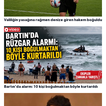
Valiliğin yasağına rağmen denize giren hakem boğuldu
Bartın’da alarm: 10 kişi boğulmaktan böyle kurtarıldı