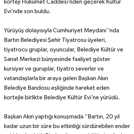
korteji Hükümet Caddesi’nden geçerek Kültür
Evi’nde son buldu.
Yerel Yönetimler
DÜNYA
Yürüyüş dolayısıyla Cumhuriyet Meydanı’’nda
Bartın Belediyesi Şehir Tiyatrosu üyeleri,
YEREL
tiyatrocu gruplar, oyuncular, Belediye Kültür ve
Sanat Merkezi bünyesinde faaliyet göster
kursiyer ve guruplar, tiyatro severler ve
vatandaşlarla bir araya gelen Başkan Akın
Belediye Bandosu eşliğinde hareket eden
kortejle birlikte Belediye Kültür Evi’ne yürüdü.
Başkan Akın yaptığı konuşmada “Bartın, 20 yıl
kadar uzun bir süre bu etkinliği sürdürebilen ender