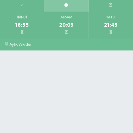
İKINDI
AKŞAM
YATSI
16:55
20:09
21:45
Aylık Vakitler