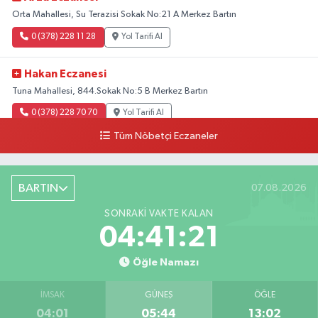
Orta Mahallesi, Su Terazisi Sokak No:21 A Merkez Bartın
0 (378) 228 11 28
Yol Tarifi Al
Hakan Eczanesi
Tuna Mahallesi, 844.Sokak No:5 B Merkez Bartın
0 (378) 228 70 70
Yol Tarifi Al
Tüm Nöbetçi Eczaneler
BARTIN
07.08.2026
SONRAKI VAKTE KALAN
04:41:20
Öğle Namazı
İMSAK
GÜNEŞ
ÖĞLE
04:01
05:44
13:02