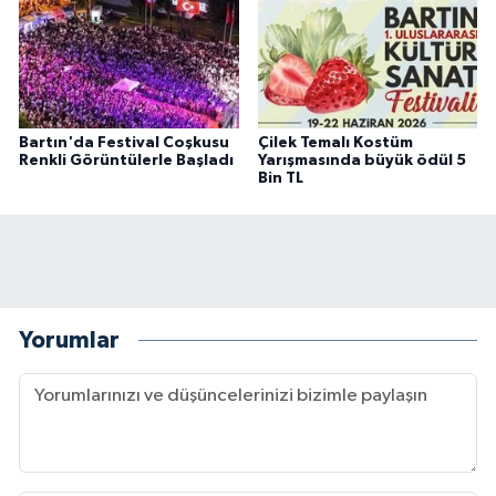
Bartın'da Festival Coşkusu
Çilek Temalı Kostüm
Renkli Görüntülerle Başladı
Yarışmasında büyük ödül 5
Bin TL
Yorumlar