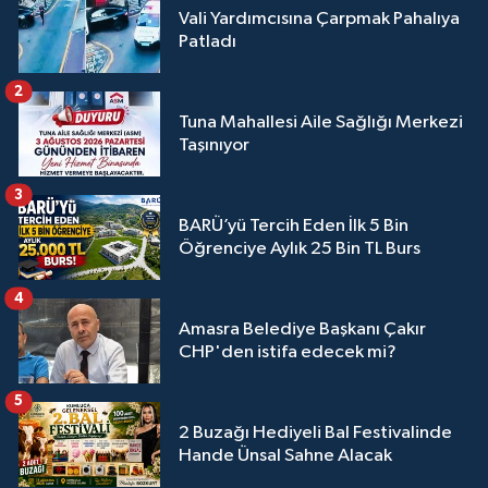
Vali Yardımcısına Çarpmak Pahalıya
Patladı
2
Tuna Mahallesi Aile Sağlığı Merkezi
Taşınıyor
3
BARÜ’yü Tercih Eden İlk 5 Bin
Öğrenciye Aylık 25 Bin TL Burs
4
Amasra Belediye Başkanı Çakır
CHP'den istifa edecek mi?
5
2 Buzağı Hediyeli Bal Festivalinde
Hande Ünsal Sahne Alacak