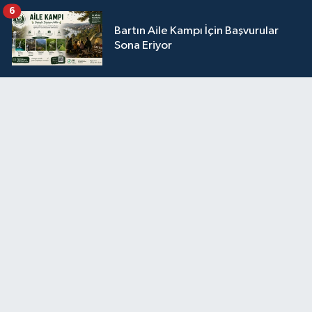
6
Bartın Aile Kampı İçin Başvurular
Sona Eriyor