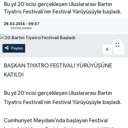
Bu yıl 20’ncisi gerçekleşen Uluslararası Bartın
Medya
Tiyatro Festivali’nin Festival Yürüyüşüyle başladı.
28.03.2014 - 09:57
Sağlık
YAYINLANMA
Sinema
Paylaş
-
+
A
A
Sivil Toplum
BAŞKAN TİYATRO FESTİVALİ YÜRÜYÜŞÜNE
Siyaset
KATILDI
Spor
Bu yıl 20’ncisi gerçekleşen Uluslararası Bartın
Tarım
Tiyatro Festivali’nin Festival Yürüyüşüyle başladı.
Turizm
Cumhuriyet Meydanı’nda başlayan Festival
Yaşam