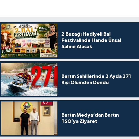
2 Buzağı Hediyeli Bal
Festivalinde Hande Ünsal
Sahne Alacak
Bartın Sahillerinde 2 Ayda 271
Kişi Ölümden Döndü
Bartın Medya’dan Bartın
TSO’ya Ziyaret