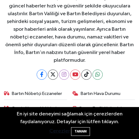
güncel haberler hızlı ve güvenilir şekilde okuyuculara
ulaştırılır. Bartın Valiliği ve Bartın Belediyesi duyuruları,
şehirdeki sosyal yaşam, turizm gelişmeleri, ekonomi ve
spor haberleri anlık olarak yayınlanır. Ayrıca Bartın
nöbetçi eczaneler, hava durumu, namaz vakitleri ve
önemli şehir duyuruları düzenli olarak güncellenir. Bartın
İnfo, Bartın’ın nabzını tutan güvenilir yerel haber
platformudur.
Bartın Nöbetçi Eczaneler
Bartın Hava Durumu
Bartin Namaz Vakitleri
Bartın Trafik Yoğunluk
En iyi site deneyimi sağlamak için çerezlerden
Haritası
2 Buzağı Hediyeli Bal Festivalinde Hande
11:43
faydalanıyoruz. Detaylar için lütfen tıklayın.
Ünsal Sahne Alacak
Puan Durumu ve Fikstür
Tüm Manşetler
Çerezler
TAMAM